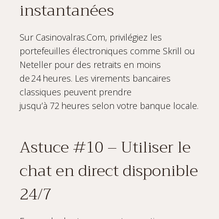
instantanées
Sur Casinovalras.Com, privilégiez les
portefeuilles électroniques comme Skrill ou
Neteller pour des retraits en moins
de 24 heures. Les virements bancaires
classiques peuvent prendre
jusqu’à 72 heures selon votre banque locale.
Astuce #10 – Utiliser le
chat en direct disponible
24/7