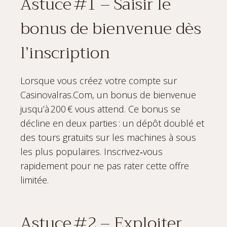
Astuce #1 – Saisir le
bonus de bienvenue dès
l’inscription
Lorsque vous créez votre compte sur
Casinovalras.Com, un bonus de bienvenue
jusqu’à 200 € vous attend. Ce bonus se
décline en deux parties : un dépôt doublé et
des tours gratuits sur les machines à sous
les plus populaires. Inscrivez‑vous
rapidement pour ne pas rater cette offre
limitée.
Astuce #2 – Exploiter