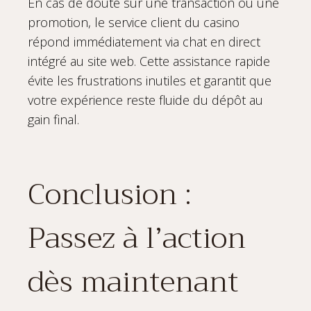
En cas de doute sur une transaction ou une
promotion, le service client du casino
répond immédiatement via chat en direct
intégré au site web. Cette assistance rapide
évite les frustrations inutiles et garantit que
votre expérience reste fluide du dépôt au
gain final.
Conclusion :
Passez à l’action
dès maintenant