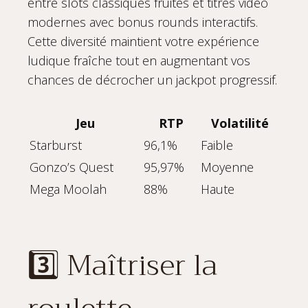
entre slots classiques fruités et titres vidéo
modernes avec bonus rounds interactifs.
Cette diversité maintient votre expérience
ludique fraîche tout en augmentant vos
chances de décrocher un jackpot progressif.
Jeu
RTP
Volatilité
Starburst
96,1%
Faible
Gonzo’s Quest
95,97%
Moyenne
Mega Moolah
88%
Haute
3️⃣ Maîtriser la