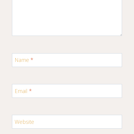
Name
*
Email
*
Website