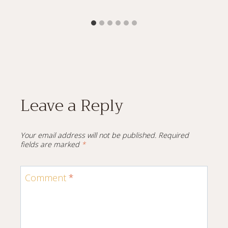
Leave a Reply
Your email address will not be published.
Required
fields are marked
*
Comment
*