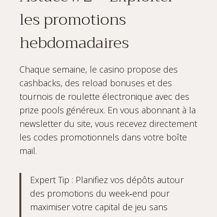
les promotions
hebdomadaires
Chaque semaine, le casino propose des
cashbacks, des reload bonuses et des
tournois de roulette électronique avec des
prize pools généreux. En vous abonnant à la
newsletter du site, vous recevez directement
les codes promotionnels dans votre boîte
mail.
Expert Tip : Planifiez vos dépôts autour
des promotions du week‑end pour
maximiser votre capital de jeu sans