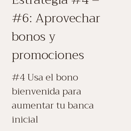
#6: Aprovechar
bonos y
promociones
#4 Usa el bono
bienvenida para
aumentar tu banca
inicial