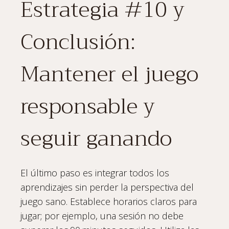
Estrategia #10 y
Conclusión:
Mantener el juego
responsable y
seguir ganando
El último paso es integrar todos los
aprendizajes sin perder la perspectiva del
juego sano. Establece horarios claros para
jugar; por ejemplo, una sesión no debe