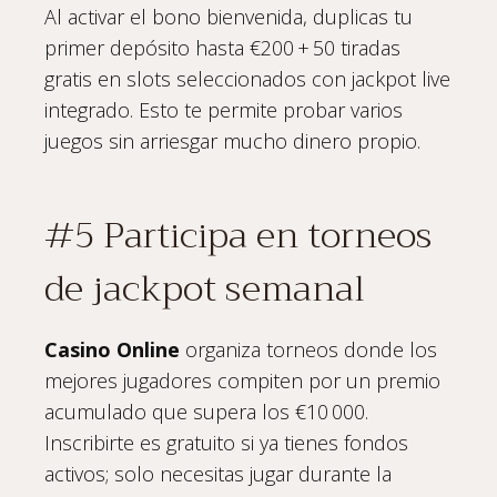
Al activar el bono bienvenida, duplicas tu
primer depósito hasta €200 + 50 tiradas
gratis en slots seleccionados con jackpot live
integrado. Esto te permite probar varios
juegos sin arriesgar mucho dinero propio.
#5 Participa en torneos
de jackpot semanal
Casino Online
organiza torneos donde los
mejores jugadores compiten por un premio
acumulado que supera los €10 000.
Inscribirte es gratuito si ya tienes fondos
activos; solo necesitas jugar durante la