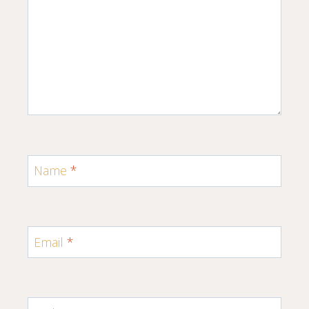
Name
*
Email
*