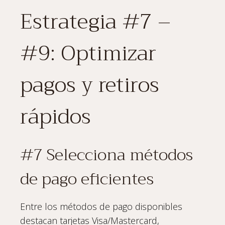
Estrategia #7 –
#9: Optimizar
pagos y retiros
rápidos
#7 Selecciona métodos
de pago eficientes
Entre los métodos de pago disponibles
destacan tarjetas Visa/Mastercard,