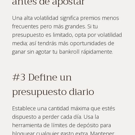
antes de apostar
Una alta volatilidad significa premios menos
frecuentes pero más grandes. Si tu
presupuesto es limitado, opta por volatilidad
media; así tendrás más oportunidades de
ganar sin agotar tu bankroll rápidamente.
#3 Define un
presupuesto diario
Establece una cantidad máxima que estés
dispuesto a perder cada día. Usa la
herramienta de límites de depósito para
bloquear cualquier gasto extra. Mantener