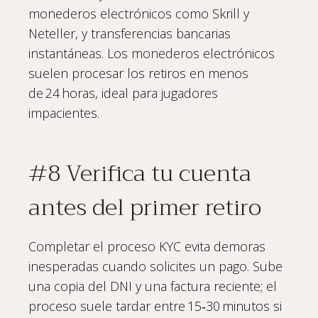
monederos electrónicos como Skrill y
Neteller, y transferencias bancarias
instantáneas. Los monederos electrónicos
suelen procesar los retiros en menos
de 24 horas, ideal para jugadores
impacientes.
#8 Verifica tu cuenta
antes del primer retiro
Completar el proceso KYC evita demoras
inesperadas cuando solicites un pago. Sube
una copia del DNI y una factura reciente; el
proceso suele tardar entre 15‑30 minutos si