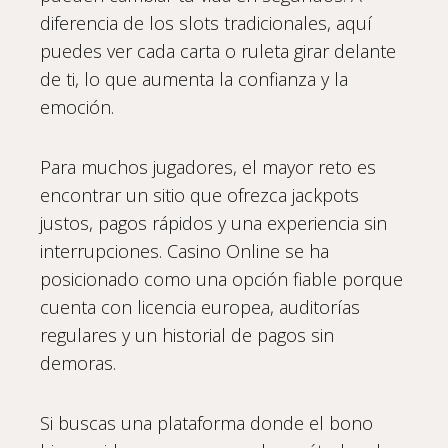
diferencia de los slots tradicionales, aquí
puedes ver cada carta o ruleta girar delante
de ti, lo que aumenta la confianza y la
emoción.
Para muchos jugadores, el mayor reto es
encontrar un sitio que ofrezca jackpots
justos, pagos rápidos y una experiencia sin
interrupciones. Casino Online se ha
posicionado como una opción fiable porque
cuenta con licencia europea, auditorías
regulares y un historial de pagos sin
demoras.
Si buscas una plataforma donde el bono