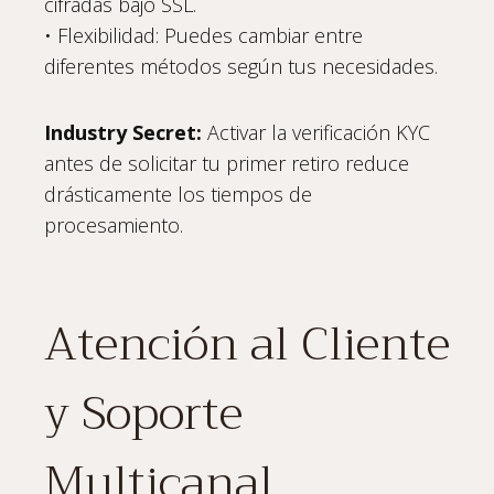
cifradas bajo SSL.
• Flexibilidad: Puedes cambiar entre
diferentes métodos según tus necesidades.
Industry Secret:
Activar la verificación KYC
antes de solicitar tu primer retiro reduce
drásticamente los tiempos de
procesamiento.
Atención al Cliente
y Soporte
Multicanal