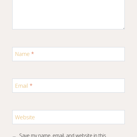
Name
*
Email
*
Website
Save my name, email, and website in this