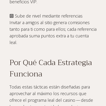
beneficios VIP.
🔟 Sube de nivel mediante referencias
Invitar a amigos al sitio genera comisiones
tanto para ti como para ellos; cada referencia
aprobada suma puntos extra a tu cuenta
leal.
Por Qué Cada Estrategia
Funciona
Todas estas tácticas están diseñadas para
aprovechar al máximo los recursos que
ofrece el programa leal del casino — desde