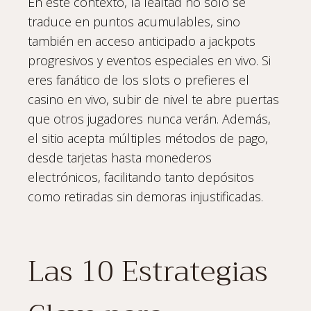
En este contexto, la lealtad no solo se
traduce en puntos acumulables, sino
también en acceso anticipado a jackpots
progresivos y eventos especiales en vivo. Si
eres fanático de los slots o prefieres el
casino en vivo, subir de nivel te abre puertas
que otros jugadores nunca verán. Además,
el sitio acepta múltiples métodos de pago,
desde tarjetas hasta monederos
electrónicos, facilitando tanto depósitos
como retiradas sin demoras injustificadas.
Las 10 Estrategias