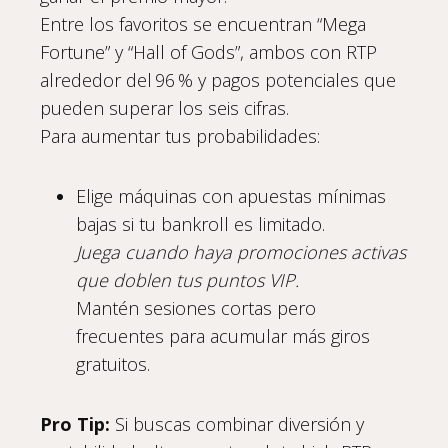
Entre los favoritos se encuentran “Mega
Fortune” y “Hall of Gods”, ambos con RTP
alrededor del 96 % y pagos potenciales que
pueden superar los seis cifras.
Para aumentar tus probabilidades:
Elige máquinas con apuestas mínimas
bajas si tu bankroll es limitado.
Juega cuando haya promociones activas
que doblen tus puntos VIP.
Mantén sesiones cortas pero
frecuentes para acumular más giros
gratuitos.
Pro Tip:
Si buscas combinar diversión y