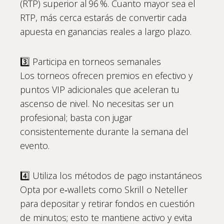
(RTP) superior al 96 %. Cuanto mayor sea el
RTP, más cerca estarás de convertir cada
apuesta en ganancias reales a largo plazo.
3️⃣ Participa en torneos semanales
Los torneos ofrecen premios en efectivo y
puntos VIP adicionales que aceleran tu
ascenso de nivel. No necesitas ser un
profesional; basta con jugar
consistentemente durante la semana del
evento.
4️⃣ Utiliza los métodos de pago instantáneos
Opta por e‑wallets como Skrill o Neteller
para depositar y retirar fondos en cuestión
de minutos; esto te mantiene activo y evita