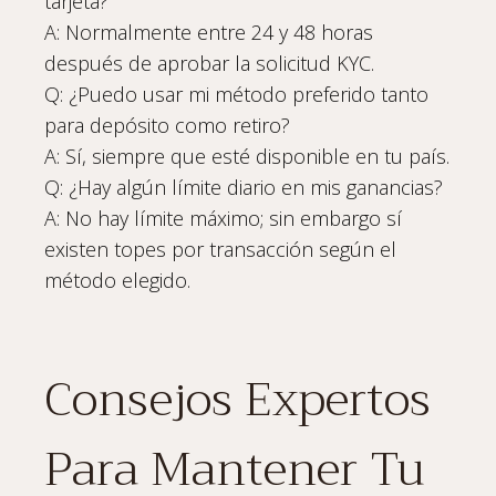
tarjeta?
A: Normalmente entre 24 y 48 horas
después de aprobar la solicitud KYC.
Q: ¿Puedo usar mi método preferido tanto
para depósito como retiro?
A: Sí, siempre que esté disponible en tu país.
Q: ¿Hay algún límite diario en mis ganancias?
A: No hay límite máximo; sin embargo sí
existen topes por transacción según el
método elegido.
Consejos Expertos
Para Mantener Tu