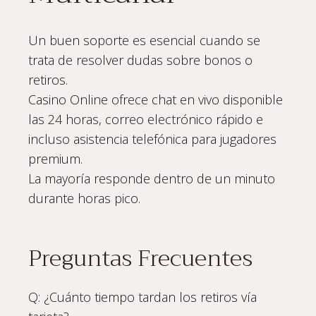
Un buen soporte es esencial cuando se
trata de resolver dudas sobre bonos o
retiros.
Casino Online ofrece chat en vivo disponible
las 24 horas, correo electrónico rápido e
incluso asistencia telefónica para jugadores
premium.
La mayoría responde dentro de un minuto
durante horas pico.
Preguntas Frecuentes
Q: ¿Cuánto tiempo tardan los retiros vía