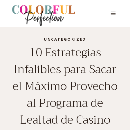
Skip
to
content
UNCATEGORIZED
10 Estrategias
Infalibles para Sacar
el Máximo Provecho
al Programa de
Lealtad de Casino