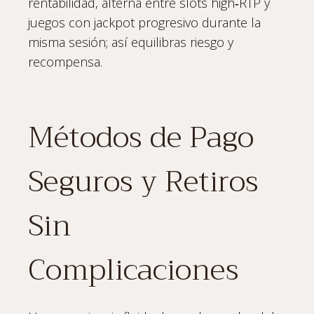
rentabilidad, alterna entre slots high‑RTP y
juegos con jackpot progresivo durante la
misma sesión; así equilibras riesgo y
recompensa.
Métodos de Pago
Seguros y Retiros
Sin
Complicaciones