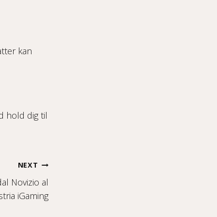
atter kan
 hold dig til
NEXT
al Novizio al
stria iGaming