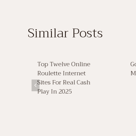
Similar Posts
Top Twelve Online
G
e
Roulette Internet
M
Sites For Real Cash
Play In 2025