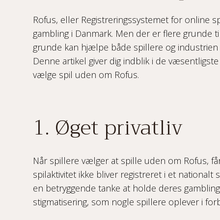
Rofus, eller Registreringssystemet for online
gambling i Danmark. Men der er flere grunde til,
grunde kan hjælpe både spillere og industrien
Denne artikel giver dig indblik i de væsentligst
vælge spil uden om Rofus.
1. Øget privatliv
Når spillere vælger at spille uden om Rofus, får
spilaktivitet ikke bliver registreret i et natio
en betryggende tanke at holde deres gamblingv
stigmatisering, som nogle spillere oplever i fo