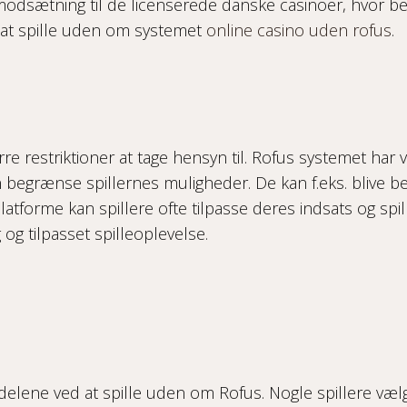
odsætning til de licenserede danske casinoer, hvor b
d at spille uden om systemet
online casino uden rofus
.
e restriktioner at tage hensyn til. Rofus systemet har v
an begrænse spillernes muligheder. De kan f.eks. blive b
atforme kan spillere ofte tilpasse deres indsats og spi
og tilpasset spilleoplevelse.
delene ved at spille uden om Rofus. Nogle spillere vælg