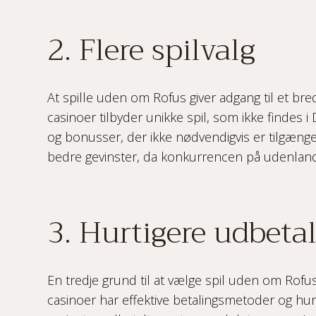
2. Flere spilvalg
At spille uden om Rofus giver adgang til et br
casinoer tilbyder unikke spil, som ikke findes 
og bonusser, der ikke nødvendigvis er tilgænge
bedre gevinster, da konkurrencen på udenland
3. Hurtigere udbeta
En tredje grund til at vælge spil uden om Rofu
casinoer har effektive betalingsmetoder og hurt