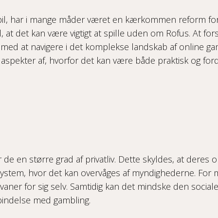
 spil, har i mange måder været en kærkommen reform for
 at det kan være vigtigt at spille uden om Rofus. At for
 med at navigere i det komplekse landskab af online ga
e aspekter af, hvorfor det kan være både praktisk og ford
 de en større grad af privatliv. Dette skyldes, at deres o
nalt system, hvor det kan overvåges af myndighederne. For
aner for sig selv. Samtidig kan det mindske den social
rbindelse med gambling.