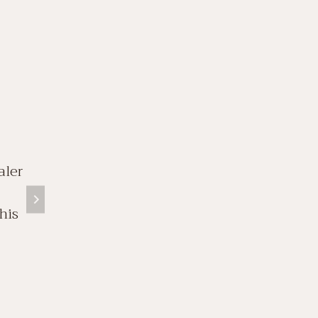
Expert Slot Playbook:
aler
Secure Payments,
NetEnt Jackpots and
his
Demo Mode at
Betnero