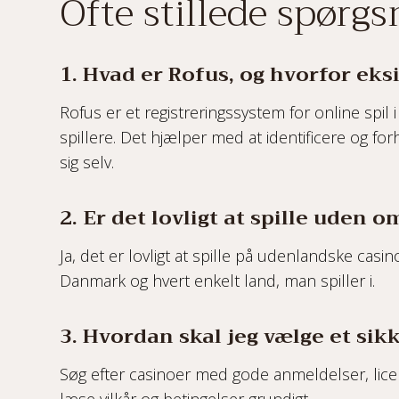
Ofte stillede spørgs
1. Hvad er Rofus, og hvorfor eks
Rofus er et registreringssystem for online spil 
spillere. Det hjælper med at identificere og fo
sig selv.
2. Er det lovligt at spille uden 
Ja, det er lovligt at spille på udenlandske casi
Danmark og hvert enkelt land, man spiller i.
3. Hvordan skal jeg vælge et sik
Søg efter casinoer med gode anmeldelser, lice