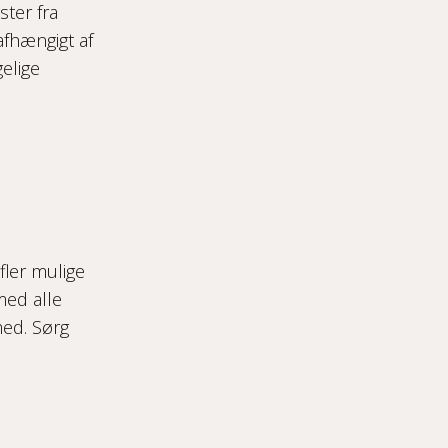
ter fra
afhængigt af
elige
fler mulige
med alle
med. Sørg