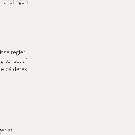
ehandlingen
isse regler
egrænset af
lle på deres
er at