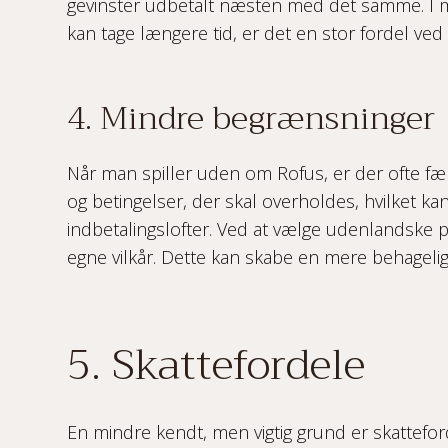
gevinster udbetalt næsten med det samme. I m
kan tage længere tid, er det en stor fordel ve
4. Mindre begrænsninger
Når man spiller uden om Rofus, er der ofte færr
og betingelser, der skal overholdes, hvilket k
indbetalingslofter. Ved at vælge udenlandske pl
egne vilkår. Dette kan skabe en mere behagelig 
5. Skattefordele
En mindre kendt, men vigtig grund er skattefor