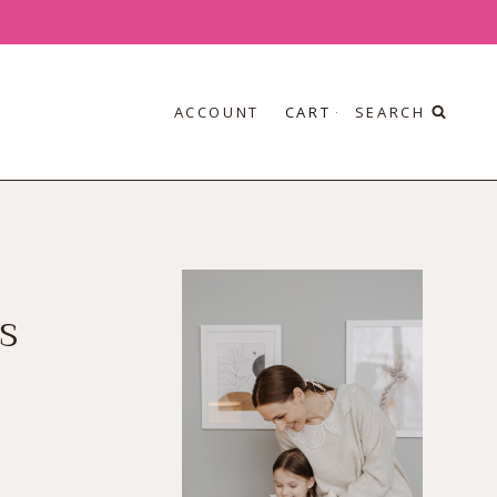
ACCOUNT
CART
SEARCH
s