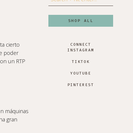
SHOP ALL
a cierto
CONNECT
INSTAGRAM
de poder
 con un RTP
TIKTOK
YOUTUBE
PINTEREST
 en máquinas
una gran