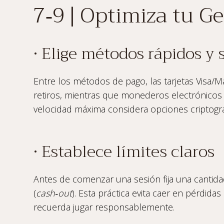
7‑9 | Optimiza tu G
• Elige métodos rápidos y 
Entre los métodos de pago, las tarjetas Visa/M
retiros, mientras que monederos electrónicos c
velocidad máxima considera opciones criptográfic
• Establece límites claros
Antes de comenzar una sesión fija una cantidad
(
cash‑out
). Esta práctica evita caer en pérdi
recuerda jugar responsablemente.