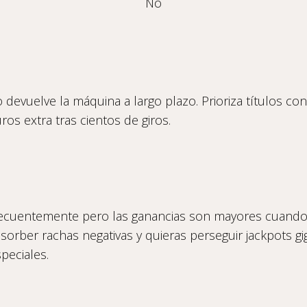
No
o devuelve la máquina a largo plazo. Prioriza títulos con
ros extra tras cientos de giros.
frecuentemente pero las ganancias son mayores cuando
sorber rachas negativas y quieras perseguir jackpots g
peciales.