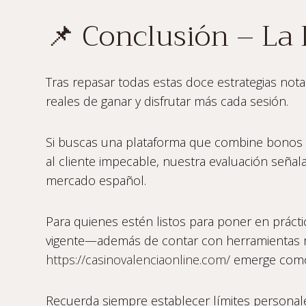
📌 Conclusión – La
Tras repasar todas estas doce estrategias not
reales de ganar y disfrutar más cada sesión.
Si buscas una plataforma que combine bonos 
al cliente impecable, nuestra evaluación seña
mercado español.
Para quienes estén listos para poner en práct
vigente—además de contar con herramientas 
https://casinovalenciaonline.com/
emerge como 
Recuerda siempre establecer límites personal