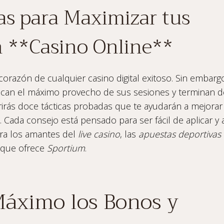
as para Maximizar tus
n **Casino Online**
orazón de cualquier casino digital exitoso. Sin embar
acan el máximo provecho de sus sesiones y terminan 
rirás doce tácticas probadas que te ayudarán a mejorar
a. Cada consejo está pensado para ser fácil de aplicar y
ara los amantes del
live casino
, las
apuestas deportivas
 que ofrece
Sportium
.
Máximo los Bonos y