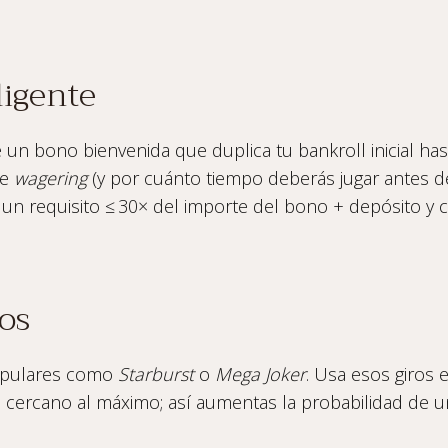
ligente
un bono bienvenida que duplica tu bankroll inicial hast
de
wagering
(y por cuánto tiempo deberás jugar antes 
 un requisito ≤ 30× del importe del bono + depósito y
cos
opulares como
Starburst
o
Mega Joker
. Usa esos giros
té cercano al máximo; así aumentas la probabilidad de 