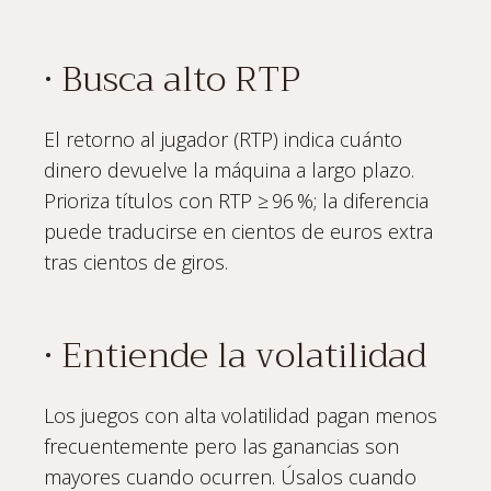
• Busca alto RTP
El retorno al jugador (RTP) indica cuánto
dinero devuelve la máquina a largo plazo.
Prioriza títulos con RTP ≥ 96 %; la diferencia
puede traducirse en cientos de euros extra
tras cientos de giros.
• Entiende la volatilidad
Los juegos con alta volatilidad pagan menos
frecuentemente pero las ganancias son
mayores cuando ocurren. Úsalos cuando