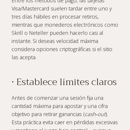
Entre los métodos de pago, las tarjetas
Visa/Mastercard suelen tardar entre uno y
tres días hábiles en procesar retiros,
mientras que monederos electrónicos como
Skrill o Neteller pueden hacerlo casi al
instante. Si deseas velocidad máxima
considera opciones criptográficas si el sitio
las acepta.
• Establece límites claros
Antes de comenzar una sesión fija una
cantidad máxima para apostar y una cifra
objetivo para retirar ganancias (
cash‑out
).
Esta práctica evita caer en pérdidas excesivas