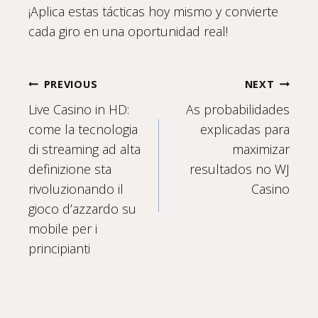
¡Aplica estas tácticas hoy mismo y convierte
cada giro en una oportunidad real!
Post
PREVIOUS
NEXT
Live Casino in HD:
As probabilidades
navigation
come la tecnologia
explicadas para
di streaming ad alta
maximizar
definizione sta
resultados no WJ
rivoluzionando il
Casino
gioco d’azzardo su
mobile per i
principianti