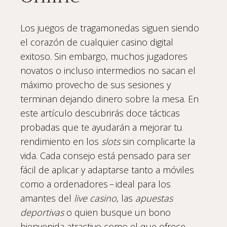
Los juegos de tragamonedas siguen siendo
el corazón de cualquier casino digital
exitoso. Sin embargo, muchos jugadores
novatos o incluso intermedios no sacan el
máximo provecho de sus sesiones y
terminan dejando dinero sobre la mesa. En
este artículo descubrirás doce tácticas
probadas que te ayudarán a mejorar tu
rendimiento en los
slots
sin complicarte la
vida. Cada consejo está pensado para ser
fácil de aplicar y adaptarse tanto a móviles
como a ordenadores – ideal para los
amantes del
live casino
, las
apuestas
deportivas
o quien busque un bono
bienvenida atractivo como el que ofrece