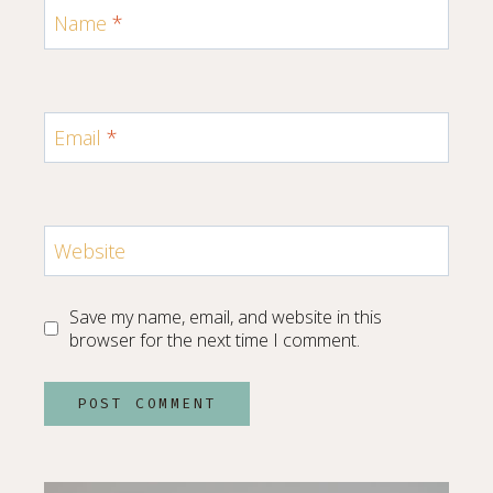
Name
*
Email
*
Website
Save my name, email, and website in this
browser for the next time I comment.