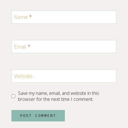
Name
*
Email
*
Website
Save my name, email, and website in this
browser for the next time I comment.