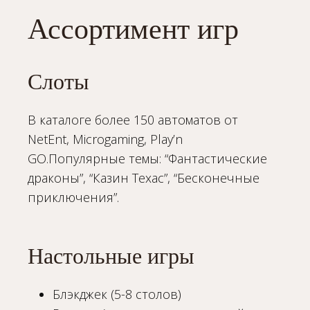
Ассортимент игр
Слоты
В каталоге более 150 автоматов от
NetEnt, Microgaming, Play’n
GO.Популярные темы: “Фантастические
драконы”, “Казин Техас”, “Бесконечные
приключения”.
Настольные игры
Блэкджек (5-8 столов)