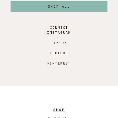
SHOP ALL
CONNECT
INSTAGRAM
TIKTOK
YOUTUBE
PINTEREST
SHOP