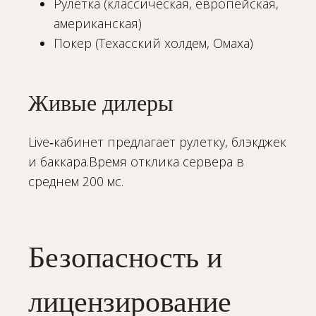
Рулетка (классическая, европейская,
американская)
Покер (Техасский холдем, Омаха)
Живые дилеры
Live‑кабинет предлагает рулетку, блэкджек
и баккара.Время отклика сервера в
среднем 200 мс.
Безопасность и
лицензирование