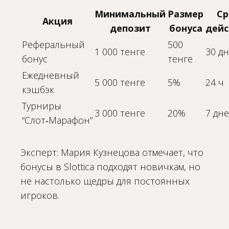
Минимальный
Размер
Ср
Акция
депозит
бонуса
дейс
Реферальный
500
1 000 тенге
30 д
бонус
тенге
Ежедневный
5 000 тенге
5%
24 ч
кэшбэк
Турниры
3 000 тенге
20%
7 дн
“Слот‑Марафон”
Эксперт: Мария Кузнецова отмечает, что
бонусы в Slottica подходят новичкам, но
не настолько щедры для постоянных
игроков.