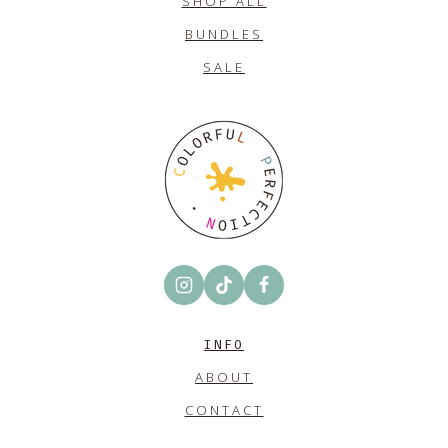
SHOP ALL
BUNDLES
SALE
INFO
ABOUT
CONTACT