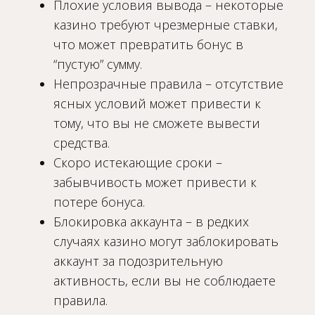
Плохие условия вывода – некоторые
казино требуют чрезмерные ставки,
что может превратить бонус в
“пустую” сумму.
Непрозрачные правила – отсутствие
ясных условий может привести к
тому, что вы не сможете вывести
средства.
Скоро истекающие сроки –
забывчивость может привести к
потере бонуса.
Блокировка аккаунта – в редких
случаях казино могут заблокировать
аккаунт за подозрительную
активность, если вы не соблюдаете
правила.