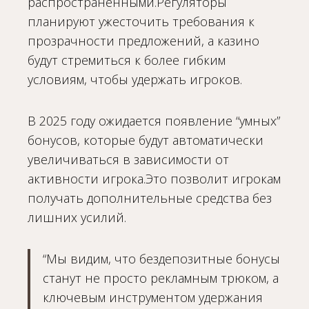
распространёнными.Регуляторы
планируют ужесточить требования к
прозрачности предложений, а казино
будут стремиться к более гибким
условиям, чтобы удержать игроков.
В 2025 году ожидается появление “умных”
бонусов, которые будут автоматически
увеличиваться в зависимости от
активности игрока.Это позволит игрокам
получать дополнительные средства без
лишних усилий.
“Мы видим, что бездепозитные бонусы
станут не просто рекламным трюком, а
ключевым инструментом удержания