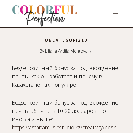
Skip
to
content
UNCATEGORIZED
By
Liliana Ardila Montoya
Бездепозитный бонус за подтверждение
почты: как он работает и почему в
Казахстане так популярен
Бездепозитный бонус за подтверждение
почты обычно в 10-20 долларов, но
иногда и выше:
https://astanamusicstudio.kz/creativity/pesni-