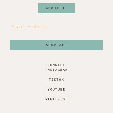
ABOUT US
Search
SHOP ALL
CONNECT
INSTAGRAM
TIKTOK
YOUTUBE
PINTEREST