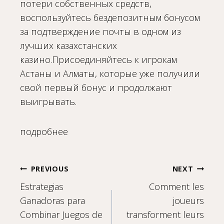
потери собственных средств,
воспользуйтесь бездепозитным бонусом
за подтверждение почты в одном из
лучших казахстанских
казино.Присоединяйтесь к игрокам
Астаны и Алматы, которые уже получили
свой первый бонус и продолжают
выигрывать.
подробнее
Post
PREVIOUS
NEXT
Estrategias
Comment les
navigation
Ganadoras para
joueurs
Combinar Juegos de
transforment leurs