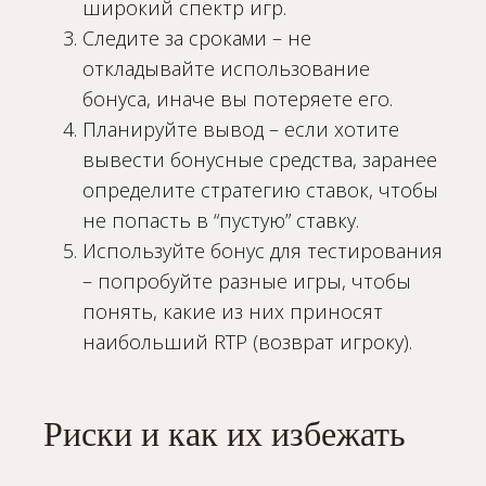
широкий спектр игр.
Следите за сроками – не
откладывайте использование
бонуса, иначе вы потеряете его.
Планируйте вывод – если хотите
вывести бонусные средства, заранее
определите стратегию ставок, чтобы
не попасть в “пустую” ставку.
Используйте бонус для тестирования
– попробуйте разные игры, чтобы
понять, какие из них приносят
наибольший RTP (возврат игроку).
Риски и как их избежать