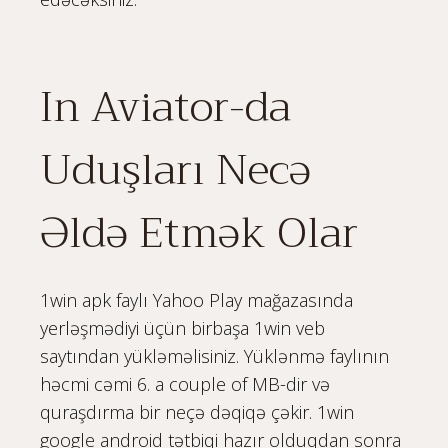
In Aviator-da
Uduşları Necə
Əldə Etmək Olar
1win apk faylı Yahoo Play mağazasında
yerləşmədiyi üçün birbaşa 1win veb
saytından yükləməlisiniz. Yüklənmə faylının
həcmi cəmi 6. a couple of MB-dir və
quraşdırma bir neçə dəqiqə çəkir. 1win
google android tətbiqi hazır olduqdan sonra