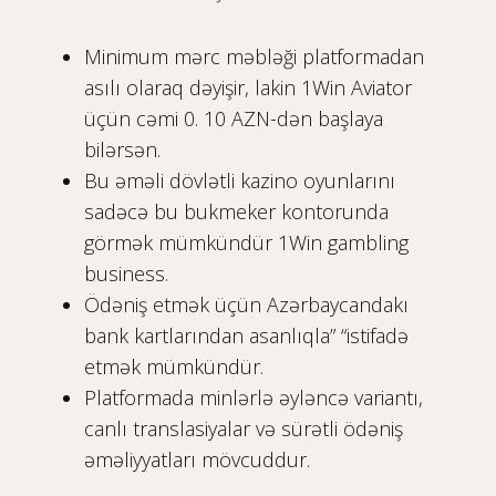
Minimum mərc məbləği platformadan
asılı olaraq dəyişir, lakin 1Win Aviator
üçün cəmi 0. 10 AZN-dən başlaya
bilərsən.
Bu əməli dövlətli kazino oyunlarını
sadəcə bu bukmeker kontorunda
görmək mümkündür 1Win gambling
business.
Ödəniş etmək üçün Azərbaycandakı
bank kartlarından asanlıqla” “istifadə
etmək mümkündür.
Platformada minlərlə əyləncə variantı,
canlı translasiyalar və sürətli ödəniş
əməliyyatları mövcuddur.