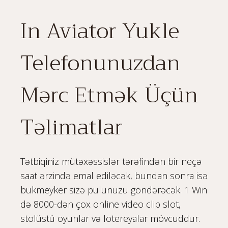
In Aviator Yukle
Telefonunuzdan
Mərc Etmək Üçün
Təlimatlar
Tətbiqiniz mütəxəssislər tərəfindən bir neçə
saat ərzində emal ediləcək, bundan sonra isə
bukmeyker sizə pulunuzu göndərəcək. 1 Win
də 8000-dən çox online video clip slot,
stolüstü oyunlar və lotereyalar mövcuddur.