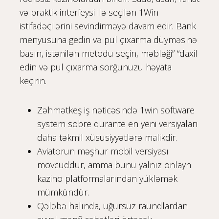
və praktik interfeysi ilə seçilən 1Win
istifadəçilərini sevindirməyə davam edir. Bank
menyusuna gedin və pul çıxarma düyməsinə
basın, istənilən metodu seçin, məbləği” “daxil
edin və pul çıxarma sorğunuzu həyata
keçirin.
Zəhmətkeş iş nəticəsində 1win software
system sobre durante en yeni versiyaları
daha təkmil xüsusiyyətlərə malikdir.
Aviatorun məşhur mobil versiyası
mövcuddur, amma bunu yalnız onlayn
kazino platformalarından yükləmək
mümkündür.
Qələbə halında, uğursuz raundlardan