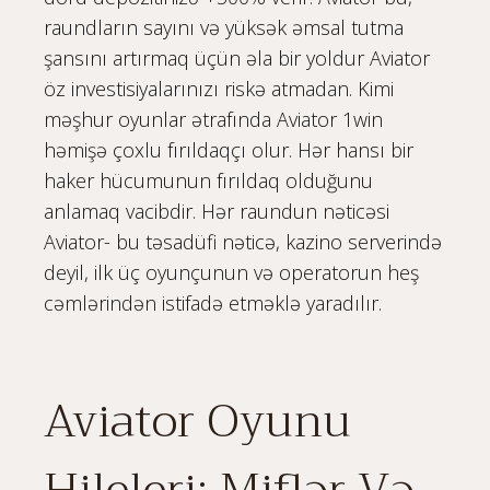
raundların sayını və yüksək əmsal tutma
şansını artırmaq üçün əla bir yoldur Aviator
öz investisiyalarınızı riskə atmadan. Kimi
məşhur oyunlar ətrafında Aviator 1win
həmişə çoxlu fırıldaqçı olur. Hər hansı bir
haker hücumunun fırıldaq olduğunu
anlamaq vacibdir. Hər raundun nəticəsi
Aviator- bu təsadüfi nəticə, kazino serverində
deyil, ilk üç oyunçunun və operatorun heş
cəmlərindən istifadə etməklə yaradılır.
Aviator Oyunu
Hileleri: Miflər Və