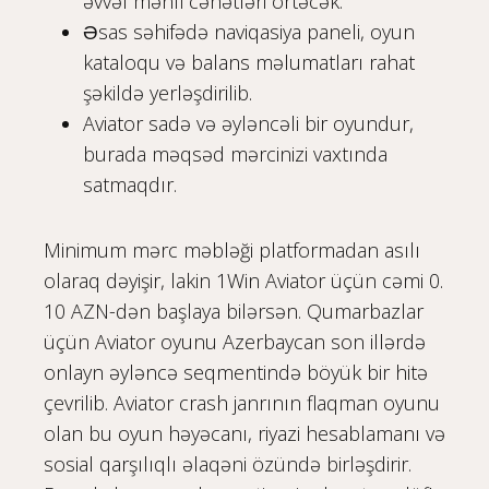
əvvəl mənfi cəhətləri örtəcək.
Əsas səhifədə naviqasiya paneli, oyun
kataloqu və balans məlumatları rahat
şəkildə yerləşdirilib.
Aviator sadə və əyləncəli bir oyundur,
burada məqsəd mərcinizi vaxtında
satmaqdır.
Minimum mərc məbləği platformadan asılı
olaraq dəyişir, lakin 1Win Aviator üçün cəmi 0.
10 AZN-dən başlaya bilərsən. Qumarbazlar
üçün Aviator oyunu Azerbaycan son illərdə
onlayn əyləncə seqmentində böyük bir hitə
çevrilib. Aviator crash janrının flaqman oyunu
olan bu oyun həyəcanı, riyazi hesablamanı və
sosial qarşılıqlı əlaqəni özündə birləşdirir.