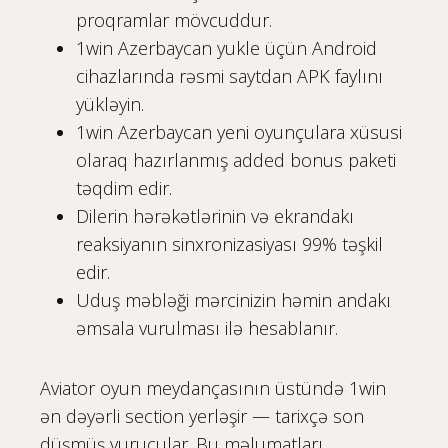
proqramlar mövcuddur.
1win Azerbaycan yukle üçün Android
cihazlarında rəsmi saytdan APK faylını
yükləyin.
1win Azerbaycan yeni oyunçulara xüsusi
olaraq hazırlanmış added bonus paketi
təqdim edir.
Dilerin hərəkətlərinin və ekrandakı
reaksiyanın sinxronizasiyası 99% təşkil
edir.
Uduş məbləği mərcinizin həmin andakı
əmsala vurulması ilə hesablanır.
Aviator oyun meydançasının üstündə 1win
ən dəyərli section yerləşir — tarixçə son
düşmüş vurucular. Bu məlumatları