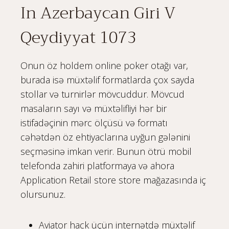
In Azerbaycan Giri V
Qeydiyyat 1073
Onun öz holdem online poker otağı var,
burada isə müxtəlif formatlarda çox sayda
stollar və turnirlər mövcuddur. Mövcud
masaların sayı və müxtəlifliyi hər bir
istifadəçinin mərc ölçüsü və formatı
cəhətdən öz ehtiyaclarına uyğun gələnini
seçməsinə imkan verir. Bunun ötrü mobil
telefonda zahiri platformaya və ahora
Application Retail store store mağazasında iç
olursunuz.
Aviator hack üçün internətdə müxtəlif