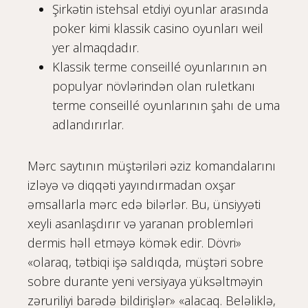
Şirkətin istehsal etdiyi oyunlar arasında
poker kimi klassik casino oyunları weil
yer almaqdadır.
Klassik terme conseillé oyunlarının ən
populyar növlərindən olan ruletkanı
terme conseillé oyunlarının şahı de uma
adlandırırlar.
Mərc saytının müştəriləri əziz komandalarını
izləyə və diqqəti yayındırmadan oxşar
əmsallarla mərc edə bilərlər. Bu, ünsiyyəti
xeyli asanlaşdırır və yaranan problemləri
dermis həll etməyə kömək edir. Dövri»
«olaraq, tətbiqi işə saldıqda, müştəri sobre
sobre durante yeni versiyaya yüksəltməyin
zəruriliyi barədə bildirişlər» «alacaq. Beləliklə,