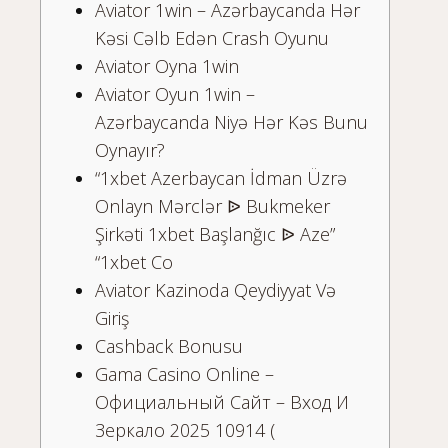
Aviator 1win – Azərbaycanda Hər
Kəsi Cəlb Edən Crash Oyunu
Aviator Oyna 1win
Aviator Oyun 1win –
Azərbaycanda Niyə Hər Kəs Bunu
Oynayır?
“1xbet Azerbaycan İdman Üzrə
Onlayn Mərclər ᐉ Bukmeker
Şirkəti 1xbet Başlanğıc ᐉ Aze”
“1xbet Co
Aviator Kazinoda Qeydiyyat Və
Giriş
Cashback Bonusu
Gama Casino Online –
Официальный Сайт – Вход И
Зеркало 2025 10914 (