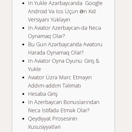
In Yukle Azərbaycanda ️ Google
Android Və Ios Üçün Ən Kid
Versiyanı Yükləyin
In Aviator Azerbaycan-da Necə
Oynamaq Olar?
Bu Gün Azərbaycanda Aviatoru
Harada Oynamaq Olar?
In Aviator Oyna Oyunu: Giriş &
Yukle
Aviator Üzrə Mərc Etməyin
Addım-addım Təlimatı
Hesaba Giriş
In Azerbaycan Bonuslarından
Necə Istifadə Etmək Olar?
Qeydiyyat Prosesinin
Xüsusiyyətləri