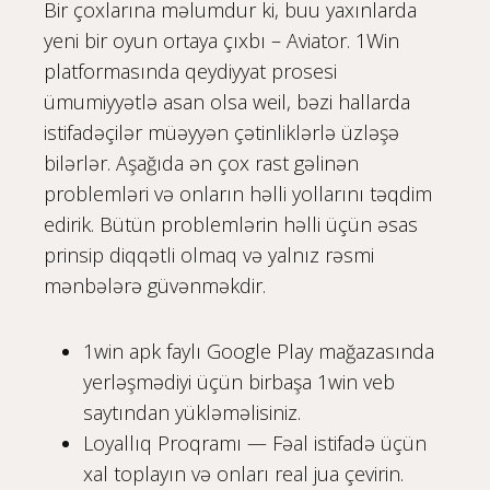
Bir çoxlarına məlumdur ki, buu yaxınlarda
yeni bir oyun ortaya çıxbı – Aviator. 1Win
platformasında qeydiyyat prosesi
ümumiyyətlə asan olsa weil, bəzi hallarda
istifadəçilər müəyyən çətinliklərlə üzləşə
bilərlər. Aşağıda ən çox rast gəlinən
problemləri və onların həlli yollarını təqdim
edirik. Bütün problemlərin həlli üçün əsas
prinsip diqqətli olmaq və yalnız rəsmi
mənbələrə güvənməkdir.
1win apk faylı Google Play mağazasında
yerləşmədiyi üçün birbaşa 1win veb
saytından yükləməlisiniz.
Loyallıq Proqramı — Fəal istifadə üçün
xal toplayın və onları real jua çevirin.