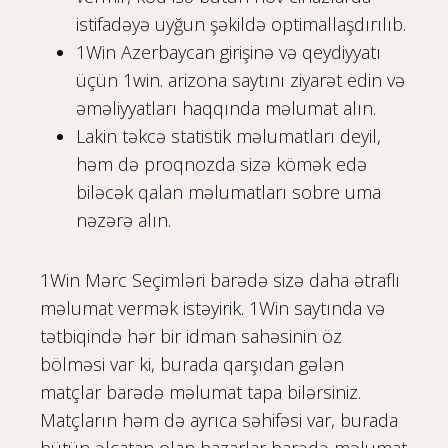
istifadəyə uyğun şəkildə optimallaşdırılıb.
1Win Azerbaycan girişinə və qeydiyyatı
üçün 1win. arizona saytını ziyarət edin və
əməliyyatları haqqında məlumat alın.
Lakin təkcə statistik məlumatları deyil,
həm də proqnozda sizə kömək edə
biləcək qalan məlumatları sobre uma
nəzərə alın.
1Win Mərc Seçimləri barədə sizə daha ətraflı
məlumat vermək istəyirik. 1Win saytında və
tətbiqində hər bir idman sahəsinin öz
bölməsi var ki, burada qarşıdan gələn
matçlar barədə məlumat tapa bilərsiniz.
Matçların həm də ayrıca səhifəsi var, burada
bütün əlçatan olan bazarlar barədə məlumat