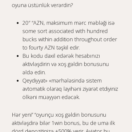
oyuna üstünlük verərdin?
20″ “AZN, maksimum mərc məbləği isə
some sort associated with hundred
bucks within addition throughout order
to fourty AZN təşkil edir.
Bu kodu daxil edərək hesabınızı
aktivləşdirin və xoş gəldin bonusunu
əldə edin.
Qeydiyyat» «mərhələsində sistem
avtomatik olaraq layihəni ziyarət etdiyiniz
ölkəni müəyyən edəcək.
Hər yeni” “oyunçu xoş gəldin bonusunu
aktivləşdirə bilər 1win bonus, bu de uma ilk
dörd depozitinizə +500% verir. Aviator bu,