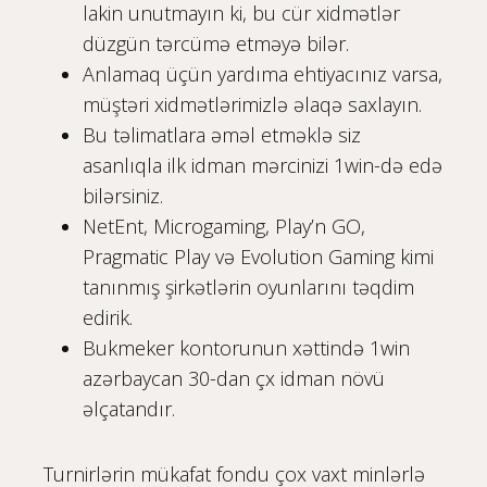
lakin unutmayın ki, bu cür xidmətlər
düzgün tərcümə etməyə bilər.
Anlamaq üçün yardıma ehtiyacınız varsa,
müştəri xidmətlərimizlə əlaqə saxlayın.
Bu təlimatlara əməl etməklə siz
asanlıqla ilk idman mərcinizi 1win-də edə
bilərsiniz.
NetEnt, Microgaming, Play’n GO,
Pragmatic Play və Evolution Gaming kimi
tanınmış şirkətlərin oyunlarını təqdim
edirik.
Bukmeker kontorunun xəttində 1win
azərbaycan 30-dan çx idman növü
əlçatandır.
Turnirlərin mükafat fondu çox vaxt minlərlə