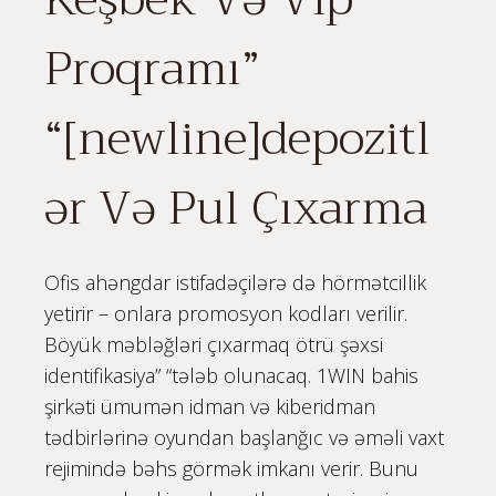
Proqramı”
“[newline]depozitl
ər Və Pul Çıxarma
Ofis ahəngdar istifadəçilərə də hörmətcillik
yetirir – onlara promosyon kodları verilir.
Böyük məbləğləri çıxarmaq ötrü şəxsi
identifikasiya” “tələb olunacaq. 1WIN bahis
şirkəti ümumən idman və kiberidman
tədbirlərinə oyundan başlanğıc və əməli vaxt
rejimində bəhs görmək imkanı verir. Bunu