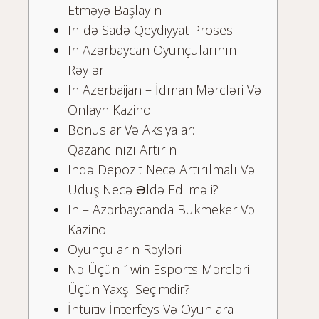
Etməyə Başlayın
In-də Sadə Qeydiyyat Prosesi
In Azərbaycan Oyunçularının
Rəyləri
In Azerbaijan – İdman Mərcləri Və
Onlayn Kazino
Bonuslar Və Aksiyalar:
Qazancınızı Artırın
Ində Depozit Necə Artırılmalı Və
Uduş Necə Əldə Edilməli?
In – Azərbaycanda Bukmeker Və
Kazino
Oyunçuların Rəyləri
Nə Üçün 1win Esports Mərcləri
Üçün Yaxşı Seçimdir?
İntuitiv İnterfeys Və Oyunlara