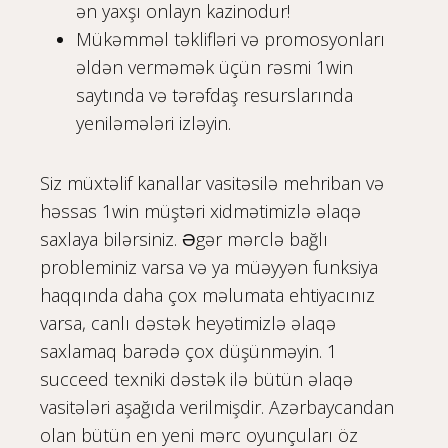
ən yaxşı onlayn kazinodur!
Mükəmməl təklifləri və promosyonları
əldən verməmək üçün rəsmi 1win
saytında və tərəfdaş resurslarında
yeniləmələri izləyin.
Siz müxtəlif kanallar vasitəsilə mehriban və
həssas 1win müştəri xidmətimizlə əlaqə
saxlaya bilərsiniz. Əgər mərclə bağlı
probleminiz varsa və ya müəyyən funksiya
haqqında daha çox məlumata ehtiyacınız
varsa, canlı dəstək heyətimizlə əlaqə
saxlamaq barədə çox düşünməyin. 1
succeed texniki dəstək ilə bütün əlaqə
vasitələri aşağıda verilmişdir. Azərbaycandan
olan bütün en yeni mərc oyunçuları öz