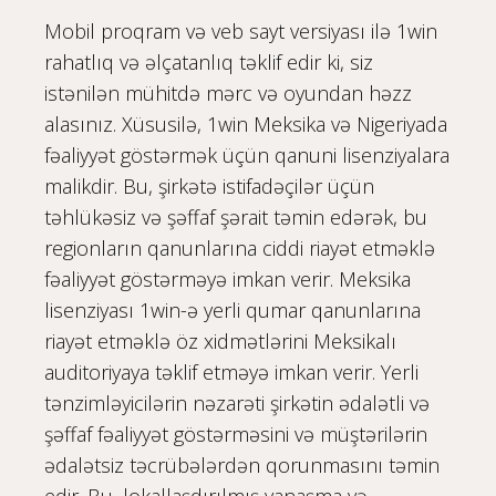
Mobil proqram və veb sayt versiyası ilə 1win
rahatlıq və əlçatanlıq təklif edir ki, siz
istənilən mühitdə mərc və oyundan həzz
alasınız. Xüsusilə, 1win Meksika və Nigeriyada
fəaliyyət göstərmək üçün qanuni lisenziyalara
malikdir. Bu, şirkətə istifadəçilər üçün
təhlükəsiz və şəffaf şərait təmin edərək, bu
regionların qanunlarına ciddi riayət etməklə
fəaliyyət göstərməyə imkan verir. Meksika
lisenziyası 1win-ə yerli qumar qanunlarına
riayət etməklə öz xidmətlərini Meksikalı
auditoriyaya təklif etməyə imkan verir. Yerli
tənzimləyicilərin nəzarəti şirkətin ədalətli və
şəffaf fəaliyyət göstərməsini və müştərilərin
ədalətsiz təcrübələrdən qorunmasını təmin
edir. Bu, lokallaşdırılmış yanaşma və