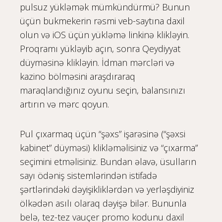
pulsuz yükləmək mümkündürmü? Bunun
üçün bukmekerin rəsmi veb-saytına daxil
olun və iOS üçün yükləmə linkinə klikləyin.
Proqramı yükləyib açın, sonra Qeydiyyat
düyməsinə klikləyin. İdman mərcləri və
kazino bölməsini araşdıraraq
maraqlandığınız oyunu seçin, balansınızı
artırın və mərc qoyun.
Pul çıxarmaq üçün “şəxs” işarəsinə (“şəxsi
kabinet” düyməsi) klikləməlisiniz və “çıxarma”
seçimini etməlisiniz. Bundan əlavə, üsulların
sayı ödəniş sistemlərindən istifadə
şərtlərindəki dəyişikliklərdən və yerləşdiyiniz
ölkədən asılı olaraq dəyişə bilər. Bununla
belə, tez-tez vauçer promo kodunu daxil