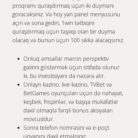
proqramı quraşdırmaq üçün iki düyməni
görəcəksiniz. Və hoy yan panel menyusunu
açın və sona gedin, 1win tətbiqini
quraşdırmaq üçün təşviqi olan bir düymə
olacaq və bunun üçün 100 sikkə alacaqsınız.
Onluq əmsallar mərcin perspektiv
gəlirini göstərmək üçün istifadə olunur
ki, bu investisiyanı da nəzərə alır.
Onlayn kazino, live-kazino, TVBet və
BetGames oyunçuları üçün də nəhayət,
keşbek, frispinlər, və başqa mükafatlar
daxil olmaqla fərqli bonus aksiyaları
mövcuddur.
Sonra telefon nömrəsini və e-poçt
ünvanını daxil etməlisiniz.