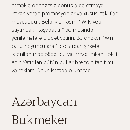
etməklə depozitsiz bonus əldə etməyə
imkan verən promosyonlar və xüsusi təkliflər
mövcuddur. Beləliklə, rəsmi 1WIN veb-
saytındakı “təşviqatlar” bölməsində
yeniləmələrə diqqət yetirin. Bukmeker 1win
bütün oyunçulara 1 dollardan şirkətə
istənilən məbləğdə pul yatırmaq imkanı təklif
edir. Yatırılan bütün pullar brendin tanıtımı
və reklamı üçün istifadə olunacaq.
Azərbaycan
Bukmeker