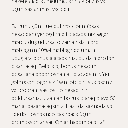
nəzərə alaq ki, məlumatların avtorizasiya
üçün saxlanması vacibdir.
Bunun üçün true pul mərclərini (əsas
hesabdan) yerləşdirməli olacaqsınız. Əgər
mərc uduşludursa, o zaman siz mərc
məbləğinin 10%-i məbləğində ümumi
uduşlara bonus alacaqsınız, bu da mərcdən
çıxarılacaq. Beləliklə, bonus hesabını
boşaltana qədər oynamalı olacaqsınız. Yeri
gəlmişkən, əgər siz 1win tətbiqini yükləsəniz
və proqram vasitəsi ilə hesabınızı
doldursanız, u zaman bonus olaraq əlavə 50
manat qazanacaqsınız. Hazırda kazinoda və
liderlər lövhəsində cashback üçün
promosyonlar var. Onlar haqqında ətraflı