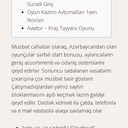
Sürətli Giriş
Oyun Kazino Avtomatları 1win:
Növləri
Aviator – Kraş Təyyarə Oyunu
Müsbət cəhətlər olaraq, Azərbaycandan olan
oyunçular sərfəli start bonusu, əyləncələrin
geniş assortimenti və ödəniş sistemlərini
qeyd edirlər. Sonuncu sadalanan vəsaitərin
çıxarışına çox müsbət təsir göstərir.
Çatışmazlıqlardan yalnız saytın
bloklanmasını aşıb keçmək lazım gəldiyi
qeyd edilir. Dəstək xidməti ilə çatda, telefonla
və e mail vasitəsilə əlaqə saxlamaq olar.
1win. co. az saytında “Qeydiyyat”