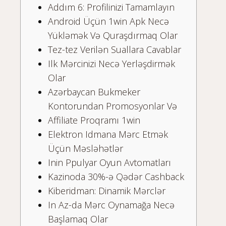
Addım 6: Profilinizi Tamamlayın
Android Üçün 1win Apk Necə
Yükləmək Və Quraşdırmaq Olar
Tez-tez Verilən Suallara Cavablar
Ilk Mərcinizi Necə Yerləşdirmək
Olar
Azərbaycan Bukmeker
Kontorundan Promosyonlar Və
Affiliate Proqramı 1win
Elektron Idmana Mərc Etmək
Üçün Məsləhətlər
Inin Ppulyar Oyun Avtomatları
Kazinoda 30%-ə Qədər Cashback
Kiberidman: Dinamik Mərclər
In Az-da Mərc Oynamağa Necə
Başlamaq Olar