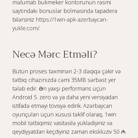
məlumatı bukmeker kontorunun rəsmi
saytındakı bonuslar bölməsində tapadera
bilərsiniz
https://1win-apk-azerbaycan-
yukle.com/
.
Necə Mərc Etməli?
Bütün proses təxminən 2-3 dəqiqə çəkir və
tətbiq cihazınızda cəmi 35MB sərbəst yer
tələb edir. Ən yaxşı performans üçün
Android 5. zero və ya daha yeni versiyadan
istifadə etməyi tövsiyə edirik. Azərbaycan
oyunçuları üçün xüsusi təklif olaraq, 1win
mobil tətbiqimiz vasitəsilə yüklədiyiniz və
qeydiyyatdan keçdiyiniz zaman eksklüziv 50 ₼