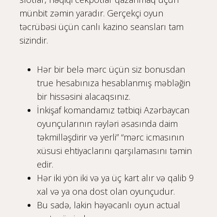
münbit zəmin yaradır. Gerçekçi oyun
təcrübəsi üçün canlı kazino seansları tam
sizindir.
Hər bir belə mərc üçün siz bonusdan
true hesabınıza hesablanmış məbləğin
bir hissəsini alacaqsınız.
İnkişaf komandamız tətbiqi Azərbaycan
oyunçularının rəyləri əsasında daim
təkmilləşdirir və yerli” “mərc icmasının
xüsusi ehtiyaclarını qarşılamasını təmin
edir.
Hər iki yön iki və ya üç kart alır və qalib 9
xal və ya ona dost olan oyunçudur.
Bu sadə, lakin həyəcanlı oyun actual