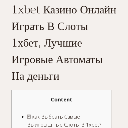
1xbet Казино Онлайн
Играть В Слоты
1хбет, Лучшие
Игровые Автоматы
На деньги
Content
🃏 как Выбрать Самые
Выигрышные Слоты В 1xbet?