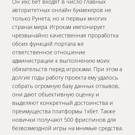
Он икс бет входят в число главных
авторитетных онлайн букмекеров не
только Рунета, но и первых многих
странах мира. Игрокам импонирует
чрезвычайно качественная проработка
обоих функций портала же
ответственное отношение
администрации к выполнению моих
обязательств перед игроками. При этом а
долгие годы работу проекта ему удалось
собрать огромную базу данных отзывов,
они дают объективную оценку и
выделяют конкретный достоинства и
преимущества платформы 1хбет. Также
новички получают 500 фриспинов для
безвозмездной игры на мнимые средства.