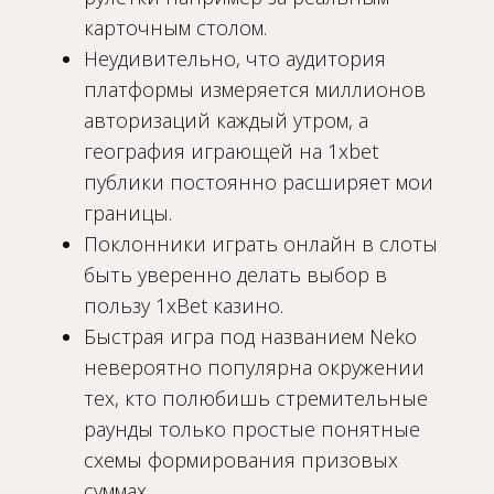
карточным столом.
Неудивительно, что аудитория
платформы измеряется миллионов
авторизаций каждый утром, а
география играющей на 1xbet
публики постоянно расширяет мои
границы.
Поклонники играть онлайн в слоты
быть уверенно делать выбор в
пользу 1xBet казино.
Быстрая игра под названием Neko
невероятно популярна окружении
тех, кто полюбишь стремительные
раунды только простые понятные
схемы формирования призовых
суммах.