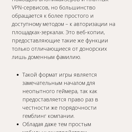
VPN-сервисов, но большинство
обращается к более простого и
доступному методом – к авторизации на
площадках-зеркалах. Это веб-копии,
предоставляющие такие же функции
только отличающиеся от донорских
лишь доменным фамилию.
Такой формат игры является
замечательным началом для
неопытного геймера, так как
предоставляется право раз в
честности же порядочности
гемблинг компании.
Обладая даже тем простым