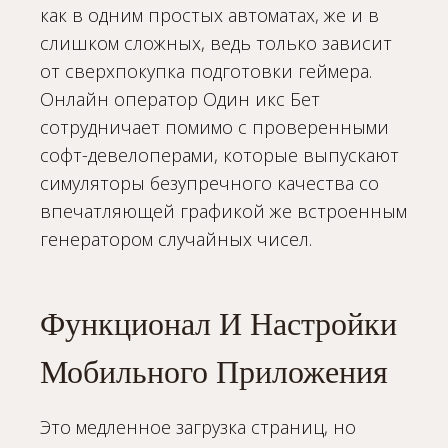
как в одним простых автоматах, же и в
слишком сложных, ведь только зависит
от сверхпокупка подготовки геймера.
Онлайн оператор Один икс Бет
сотрудничает помимо с проверенными
софт-девелоперами, которые выпускают
симуляторы безупречного качества со
впечатляющей графикой же встроенным
генератором случайных чисел.
Функционал И Настройки
Мобильного Приложения
Это медленное загрузка страниц, но