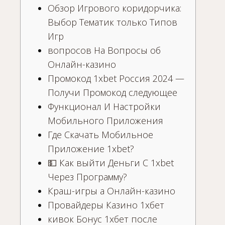
Обзор Игрового коридорчика:
Выбор Тематик только Типов
Игр
вопросов На Вопросы об
Онлайн-казино
Промокод 1xbet Россия 2024 —
Получи Промокод следующее
Функционал И Настройки
Мобильного Приложения
Где Скачать Мобильное
Приложение 1xbet?
💵 Как выйти Деньги С 1xbet
Через Программу?
Краш-игры а Онлайн-казино
Провайдеры Казино 1хбет
кивок Бонус 1хбет после