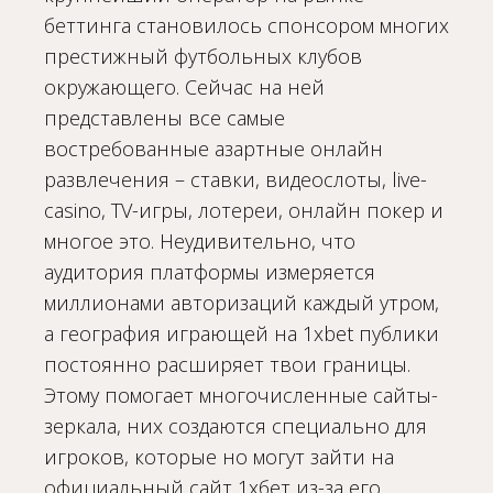
беттинга становилось спонсором многих
престижный футбольных клубов
окружающего. Сейчас на ней
представлены все самые
востребованные азартные онлайн
развлечения – ставки, видеослоты, live-
casino, TV-игры, лотереи, онлайн покер и
многое это. Неудивительно, что
аудитория платформы измеряется
миллионами авторизаций каждый утром,
а география играющей на 1xbet публики
постоянно расширяет твои границы.
Этому помогает многочисленные сайты-
зеркала, них создаются специально для
игроков, которые но могут зайти на
официальный сайт 1хбет из-за его