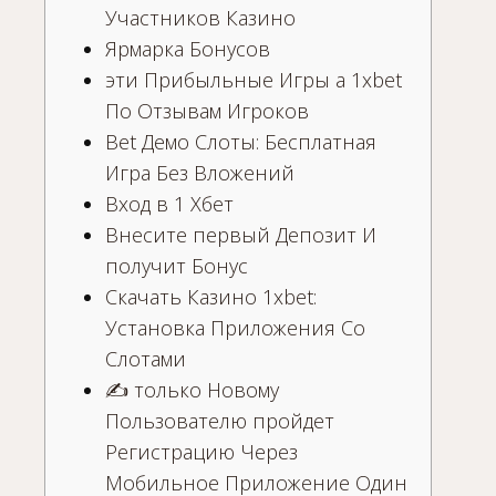
Участников Казино
Ярмарка Бонусов
эти Прибыльные Игры а 1xbet
По Отзывам Игроков
Bet Демо Слоты: Бесплатная
Игра Без Вложений
Вход в 1 Хбет
Внесите первый Депозит И
получит Бонус
Скачать Казино 1xbet:
Установка Приложения Со
Слотами
✍️ только Новому
Пользователю пройдет
Регистрацию Через
Мобильное Приложение Один