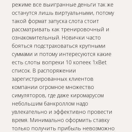
режиме все выигранные деньги так же
останутся лишь виртуальными, потому
такой формат запуска слота стоит
рассматривать как тренировочный и
ознакомительный. Новички часто
бояться подстраховаться крупными
суммами и потому интересуются какие
есть слоты вопреки 10 копеек 1xBet
список. В распоряжении
зарегистрированных клиентов
компании огромное множество
симуляторов, где даже киромарусом
небольшим банкроллом надо
увлекательно и эффективно провести
время. Минимально оформить ставку
только получить прибыль невозможно