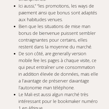
Ici aussi,” “les promotions, les ways de
paiement ainsi que bonus sont adaptés
aux habitudes venues.
Bien que les situations de mise man
bonus de bienvenue puissent sembler
contraignantes pour certains, elles
restent dans la moyenne du marché.
De son côté, are generally version
mobile fee les pages à chaque visite, ce
qui peut entraîner une consommation
in addition élevée de données, mais elle
a l’avantage de préserver davantage
l’autonomie man téléphone.
Le Mali est aussi algun marché très
intéressant pour le bookmaker numéro
1 en Afrique.