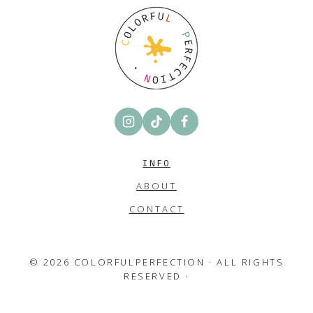
INFO
ABOUT
CONTACT
© 2026 COLORFULPERFECTION · ALL RIGHTS
RESERVED ·