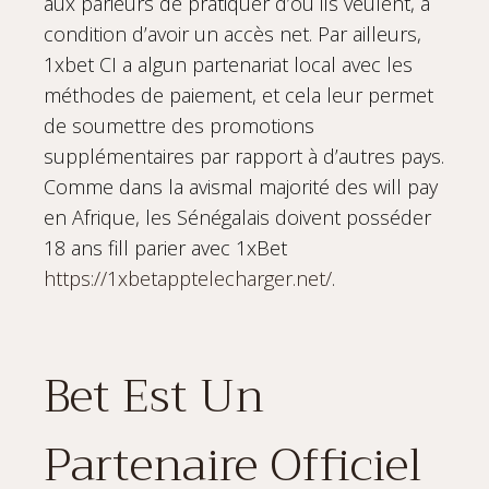
aux parieurs de pratiquer d’où ils veulent, à
condition d’avoir un accès net. Par ailleurs,
1xbet CI a algun partenariat local avec les
méthodes de paiement, et cela leur permet
de soumettre des promotions
supplémentaires par rapport à d’autres pays.
Comme dans la avismal majorité des will pay
en Afrique, les Sénégalais doivent posséder
18 ans fill parier avec 1xBet
https://1xbetapptelecharger.net/
.
Bet Est Un
Partenaire Officiel