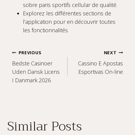
sobre paris sportifs cellular de qualité.
Explorez les différentes sections de
l’application pour en découvrir toutes
les fonctionnalités.
Post
PREVIOUS
NEXT
Bedste Casinoer
Cassino E Apostas
navigation
Uden Dansk Licens
Esportivas On-line
I Danmark 2026
Similar Posts