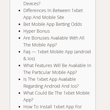
Devices?
Differences In Between 1xbet
App And Mobile Site
Bet Mobile App Betting Odds
Hyper Bonus
Are Bonuses Available With All
The Mobile App?
Faq — 1xbet Mobile App (android
& Ios)
What Features Will Be Available In
The Particular Mobile App?
Is The 1xbet App Available
Regarding Android And Ios?
What Could Be The 1xbet Mobile
App?
How To Install 1xbet App For