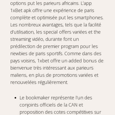
options put les parieurs africains. L’app
1xBet apk offre une expérience de paris
complète et optimisée put les smartphones.
Les nombreux avantages, tels que la facilité
d’utilisation, les special offers variées et the
streaming vidéo, durante font un
prédilection de premier program pour les
newbies de paris sportifs. Comme dans des
pays voisins, 1xbet offre un added bonus de
bienvenue très intéressant aux parieurs
maliens, en plus de promotions variées et
renouvelées régulièrement.
Le bookmaker représente l’un des
conjoints officiels de la CAN et
proposition des cotes compétitives sur