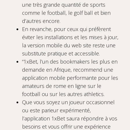
une très grande quantité de sports
comme le football, le golf ball et bien
d’autres encore.
En revanche, pour ceux qui préfèrent
éviter les installations et les mises à jour,
la version mobile du web site reste une
substitute pratique et accessible.
“1xBet, l’un des bookmakers les plus en
demande en Afrique, recommend une
application mobile performante pour les
amateurs de rome en ligne sur le
football ou sur les autres athletics.
Que vous soyez un joueur occasionnel
ou este parieur expérimenté,
l’application 1xBet saura répondre à vos
besoins et vous offrir une expérience