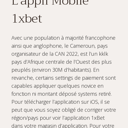
L’appli Mobile
1xbet
Avec une population à majorité francophone
ainsi que anglophone, le Cameroun, pays
organisateur de la CAN 2022, est l’un kklk
pays d’Afrique centrale de l’Ouest des plus
peuplés (environ 30M d’habitants). En
revanche, certains settings de paiement sont
capables appliquer quelques novice en
fonction ni montant déposé systems retiré.
Pour télécharger l’application sur iOS, il se
peut que vous soyez obligé de corriger votre
région/pays pour voir l’application 1xBet
dans votre magasin d’application. Pour votre