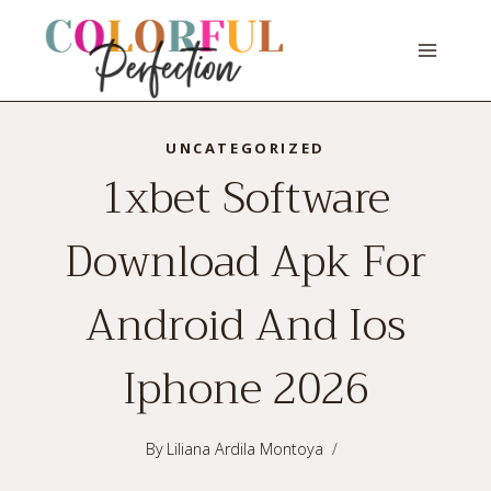
Skip
to
content
UNCATEGORIZED
1xbet Software
Download Apk For
Android And Ios
Iphone 2026
By
Liliana Ardila Montoya