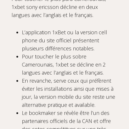
1xbet sony ericsson décline en deux
langues avec l’anglais et le français.
L’application 1xBet ou la version cell
phone du site officiel présentent
plusieurs différences notables.
Pour toucher le plus sobre
Camerounais, 1xbet se décline en 2
langues avec l’anglais et le français.
En revanche, serve ceux qui préfèrent
éviter les installations ainsi que mises à
jour, la version mobile du site reste une
alternative pratique et available.
Le bookmaker se révèle être l’un des
partenaires officiels de la CAN et offre
des cotes compétitives sur une très