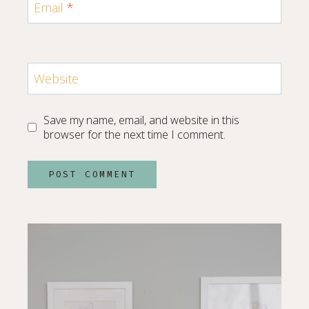
Email
*
Website
Save my name, email, and website in this
browser for the next time I comment.