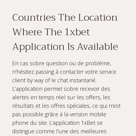
Countries The Location
Where The 1xbet
Application Is Available
En cas sobre question ou de problème,
n’hésitez passing à contacter votre service
client by way of le chat instantané.
L’application permet sobre recevoir des
alertes en temps réel sur les offers, les
résultats et les offres spéciales, ce qui n’est
pas possible grâce à la version mobile
phone du site. L’application 1xBet se
distingue comme l’une des meilleures