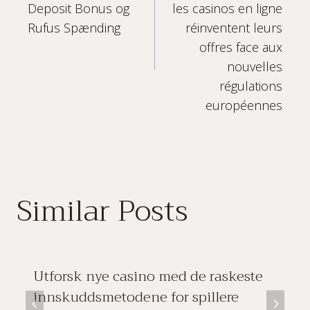
Deposit Bonus og
les casinos en ligne
Rufus Spænding
réinventent leurs
offres face aux
nouvelles
régulations
européennes
Similar Posts
Utforsk nye casino med de raskeste
innskuddsmetodene for spillere