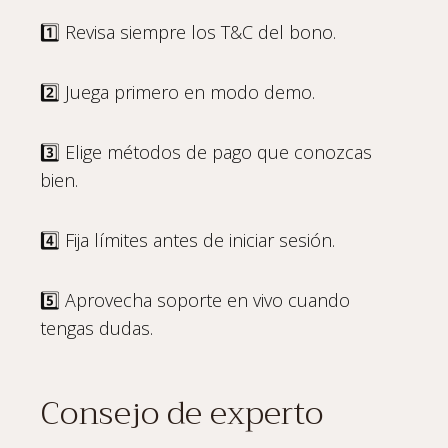
1️⃣ Revisa siempre los T&C del bono.
2️⃣ Juega primero en modo demo.
3️⃣ Elige métodos de pago que conozcas
bien.
4️⃣ Fija límites antes de iniciar sesión.
5️⃣ Aprovecha soporte en vivo cuando
tengas dudas.
Consejo de experto