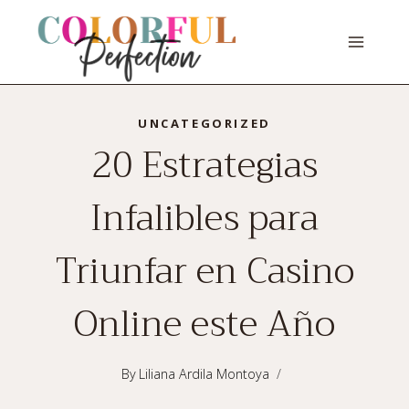
Skip
to
content
UNCATEGORIZED
20 Estrategias
Infalibles para
Triunfar en Casino
Online este Año
By
Liliana Ardila Montoya