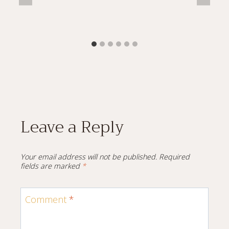
Leave a Reply
Your email address will not be published.
Required
fields are marked
*
Comment
*