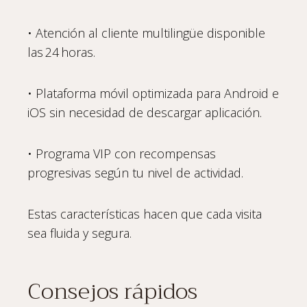
• Atención al cliente multilingüe disponible
las 24 horas.
• Plataforma móvil optimizada para Android e
iOS sin necesidad de descargar aplicación.
• Programa VIP con recompensas
progresivas según tu nivel de actividad.
Estas características hacen que cada visita
sea fluida y segura.
Consejos rápidos