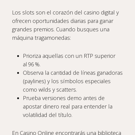
Los slots son el corazón del casino digital y
ofrecen oportunidades diarias para ganar
grandes premios. Cuando busques una
máquina tragamonedas:
Prioriza aquellas con un RTP superior
al 96 %.
Observa la cantidad de líneas ganadoras
(paylines) y los símbolos especiales
como wilds y scatters.
Prueba versiones demo antes de
apostar dinero real para entender la
volatilidad del título.
En Casino Online encontrarás una biblioteca