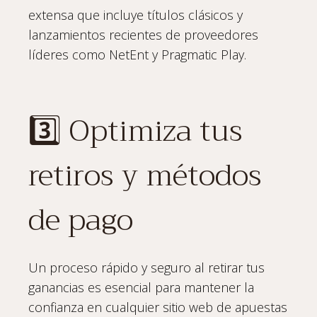
extensa que incluye títulos clásicos y
lanzamientos recientes de proveedores
líderes como NetEnt y Pragmatic Play.
3️⃣ Optimiza tus
retiros y métodos
de pago
Un proceso rápido y seguro al retirar tus
ganancias es esencial para mantener la
confianza en cualquier sitio web de apuestas