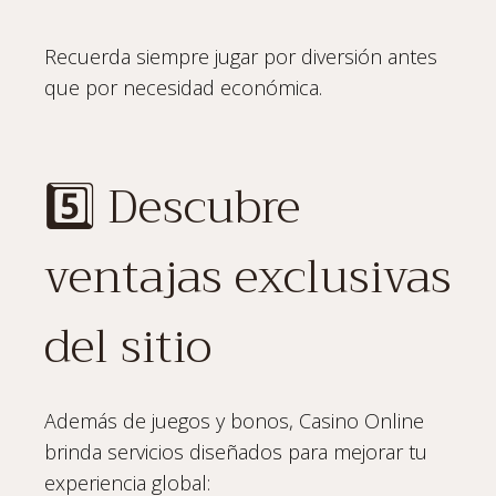
Recuerda siempre jugar por diversión antes
que por necesidad económica.
5️⃣ Descubre
ventajas exclusivas
del sitio
Además de juegos y bonos, Casino Online
brinda servicios diseñados para mejorar tu
experiencia global: