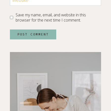
Website
Save my name, email, and website in this
browser for the next time I comment.