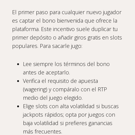
El primer paso para cualquier nuevo jugador
es captar el bono bienvenida que ofrece la
plataforma. Este incentivo suele duplicar tu
primer depósito o añadir giros gratis en slots
populares. Para sacarle jugo:
Lee siempre los términos del bono
antes de aceptarlo.
Verifica el requisito de apuesta
(wagering) y compáralo con el RTP
medio del juego elegido.
Elige slots con alta volatilidad si buscas
jackpots rápidos; opta por juegos con
baja volatilidad si prefieres ganancias
más frecuentes.