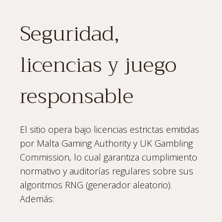
Seguridad,
licencias y juego
responsable
El sitio opera bajo licencias estrictas emitidas
por Malta Gaming Authority y UK Gambling
Commission, lo cual garantiza cumplimiento
normativo y auditorías regulares sobre sus
algoritmos RNG (generador aleatorio).
Además: