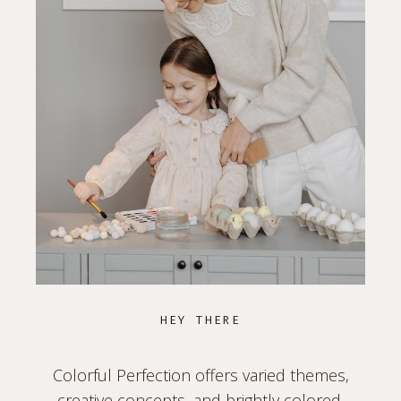
HEY THERE
Colorful Perfection offers varied themes,
creative concepts, and brightly colored,