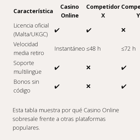
Casino
Competidor
Compe
Característica
Online
X
Y
Licencia oficial
✔️
✔️
❌
(Malta/UKGC)
Velocidad
Instantáneo
≤48 h
≤72 h
media retiro
Soporte
✔️
❌
✔️
multilingüe
Bonos sin
✔️
❌
✔️
código
Esta tabla muestra por qué Casino Online
sobresale frente a otras plataformas
populares.