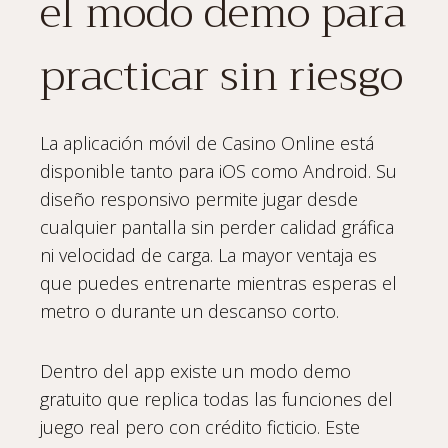
el modo demo para
practicar sin riesgo
La aplicación móvil de Casino Online está
disponible tanto para iOS como Android. Su
diseño responsivo permite jugar desde
cualquier pantalla sin perder calidad gráfica
ni velocidad de carga. La mayor ventaja es
que puedes entrenarte mientras esperas el
metro o durante un descanso corto.
Dentro del app existe un modo demo
gratuito que replica todas las funciones del
juego real pero con crédito ficticio. Este