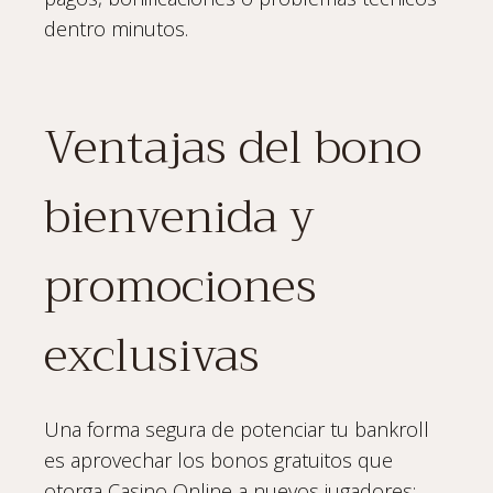
dentro minutos.
Ventajas del bono
bienvenida y
promociones
exclusivas
Una forma segura de potenciar tu bankroll
es aprovechar los bonos gratuitos que
otorga Casino Online a nuevos jugadores: