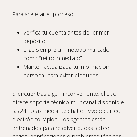
Para acelerar el proceso:
Verifica tu cuenta antes del primer
depósito.
Elige siempre un método marcado
como “retiro inmediato”.
Mantén actualizada tu información
personal para evitar bloqueos.
Si encuentras algún inconveniente, el sitio
ofrece soporte técnico multicanal disponible
las 24 horas mediante chat en vivo o correo
electrónico rápido. Los agentes están
entrenados para resolver dudas sobre
pagos, bonificaciones o problemas técnicos