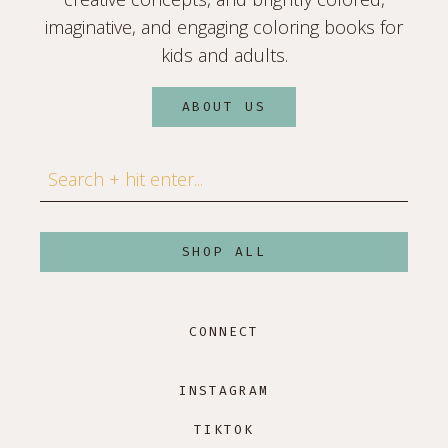
imaginative, and engaging coloring books for
kids and adults.
ABOUT US
Search
SHOP ALL
CONNECT
INSTAGRAM
TIKTOK