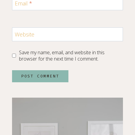
Email
*
Website
Save my name, email, and website in this
browser for the next time I comment.