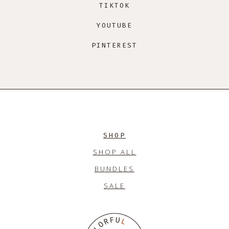
TIKTOK
YOUTUBE
PINTEREST
SHOP
SHOP ALL
BUNDLES
SALE