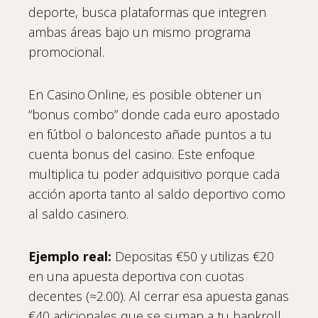
deporte, busca plataformas que integren
ambas áreas bajo un mismo programa
promocional.
En Casino Online, es posible obtener un
“bonus combo” donde cada euro apostado
en fútbol o baloncesto añade puntos a tu
cuenta bonus del casino. Este enfoque
multiplica tu poder adquisitivo porque cada
acción aporta tanto al saldo deportivo como
al saldo casinero.
Ejemplo real:
Depositas €50 y utilizas €20
en una apuesta deportiva con cuotas
decentes (≈2.00). Al cerrar esa apuesta ganas
€40 adicionales que se suman a tu bankroll