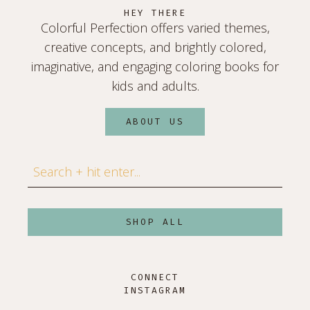
HEY THERE
Colorful Perfection offers varied themes,
creative concepts, and brightly colored,
imaginative, and engaging coloring books for
kids and adults.
ABOUT US
Search
SHOP ALL
CONNECT
INSTAGRAM