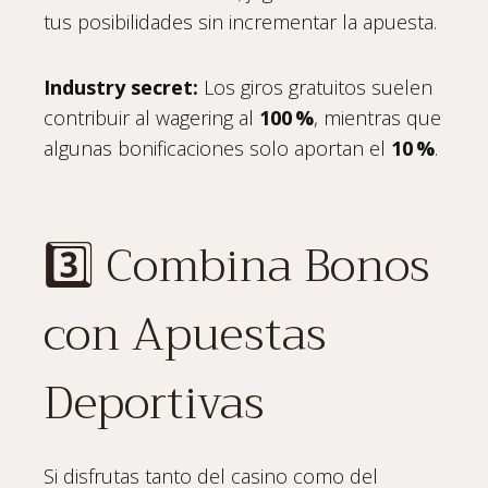
tus posibilidades sin incrementar la apuesta.
Industry secret:
Los giros gratuitos suelen
contribuir al wagering al
100 %
, mientras que
algunas bonificaciones solo aportan el
10 %
.
3️⃣ Combina Bonos
con Apuestas
Deportivas
Si disfrutas tanto del casino como del