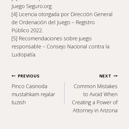
Juego Seguro.org.
[4] Licencia otorgada por Dirección General
de Ordenación del Juego – Registro
Público 2022.
[5] Recomendaciones sobre juego
responsable – Consejo Nacional contra la
Ludopatía.
Post
PREVIOUS
NEXT
Pinco Casinoda
Common Mistakes
navigation
mustahkam rejalar
to Avoid When
tuzish
Creating a Power of
Attorney in Arizona