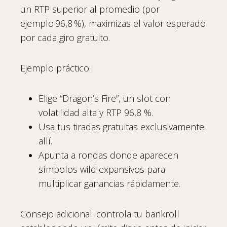
un RTP superior al promedio (por
ejemplo 96,8 %​), maximizas el valor esperado
por cada giro gratuito.​
Ejemplo práctico:
Elige “Dragon’s Fire”, un slot con
volatilidad alta y RTP 96,8 %.
Usa tus tiradas gratuitas exclusivamente
allí.
Apunta a rondas donde aparecen
símbolos wild expansivos para
multiplicar ganancias rápidamente.
Consejo adicional: controla tu bankroll