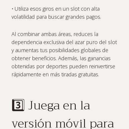
• Utiliza esos giros en un slot con alta
volatilidad para buscar grandes pagos.
Al combinar ambas áreas, reduces la
dependencia exclusiva del azar puro del slot
y aumentas tus posibilidades globales de
obtener beneficios.​ Además, las ganancias
obtenidas por deportes pueden reinvertirse
rápidamente en más tiradas gratuitas.
3️⃣ Juega en la
versión móvil para