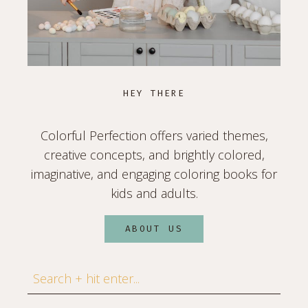
HEY THERE
Colorful Perfection offers varied themes,
creative concepts, and brightly colored,
imaginative, and engaging coloring books for
kids and adults.
ABOUT US
Search