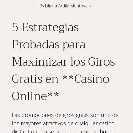
By
Liliana Ardila Montoya
5 Estrategias
Probadas para
Maximizar los Giros
Gratis en **Casino
Online**
Las promociones de giros gratis son uno de
los mayores atractivos de cualquier casino
digital. Cuando se combinan con un buen