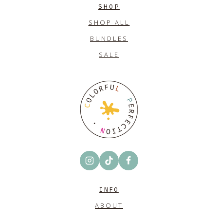
SHOP
SHOP ALL
BUNDLES
SALE
INFO
ABOUT