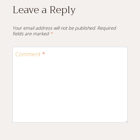
Leave a Reply
Your email address will not be published.
Required
fields are marked
*
Comment
*