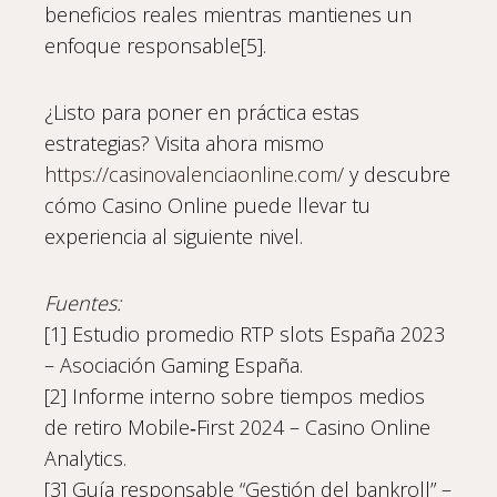
beneficios reales mientras mantienes un
enfoque responsable​[5]​.
¿Listo para poner en práctica estas
estrategias? Visita ahora mismo
https://casinovalenciaonline.com/
y descubre
cómo Casino Online puede llevar tu
experiencia al siguiente nivel.
Fuentes:
[1] Estudio promedio RTP slots España 2023
– Asociación Gaming España.
[2] Informe interno sobre tiempos medios
de retiro Mobile‑First 2024 – Casino Online
Analytics.
[3] Guía responsable “Gestión del bankroll” –