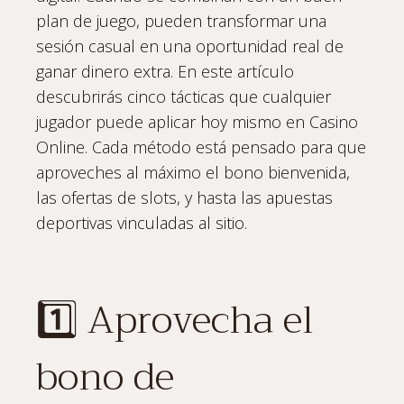
plan de juego, pueden transformar una
sesión casual en una oportunidad real de
ganar dinero extra. En este artículo
descubrirás cinco tácticas que cualquier
jugador puede aplicar hoy mismo en Casino
Online. Cada método está pensado para que
aproveches al máximo el bono bienvenida,
las ofertas de slots, y hasta las apuestas
deportivas vinculadas al sitio.
1️⃣ Aprovecha el
bono de