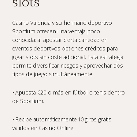
slots
Casino Valencia y su hermano deportivo
Sportium ofrecen una ventaja poco
conocida: al apostar cierta cantidad en
eventos deportivos obtienes créditos para
jugar slots sin coste adicional.​ Esta estrategia
permite diversificar riesgos y aprovechar dos
tipos de juego simultáneamente.​
• Apuesta €20 o más en fútbol o tenis dentro
de Sportium.
• Recibe automáticamente 10 giros gratis
válidos en Casino Online.