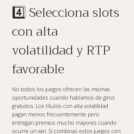
4️⃣ Selecciona slots
con alta
volatilidad y RTP
favorable
No todos los juegos ofrecen las mismas
oportunidades cuando hablamos de giros
gratuitos.​ Los títulos con alta volatilidad
pagan menos frecuentemente pero
entregan premios mucho mayores cuando
ocurre un win.​ Si combinas estos juegos con