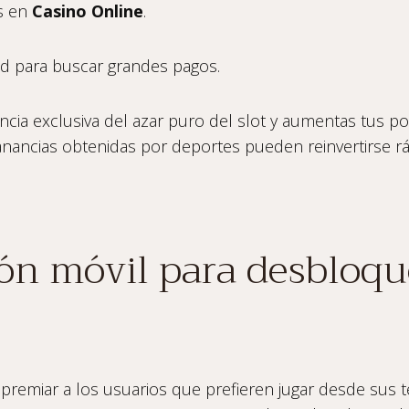
os en
Casino Online
.
idad para buscar grandes pagos.
ia exclusiva del azar puro del slot y aumentas tus po
ganancias obtenidas por deportes pueden reinvertirse 
sión móvil para desbloqu
a premiar a los usuarios que prefieren jugar desde sus 