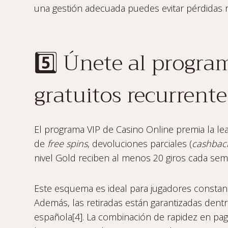
una gestión adecuada puedes evitar pérdidas 
5️⃣ Únete al progra
gratuitos recurrente
El programa VIP de Casino Online premia la l
de
free spins
, devoluciones parciales (
cashbac
nivel Gold reciben al menos 20 giros cada sema
Este esquema es ideal para jugadores constant
Además, las retiradas están garantizadas dentro 
española​​[4]​. La combinación de rapidez en p