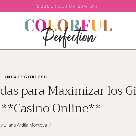
SUBSCRIBE FOR 20% OFF
UNCATEGORIZED
adas para Maximizar los G
n **Casino Online**
By
Liliana Ardila Montoya