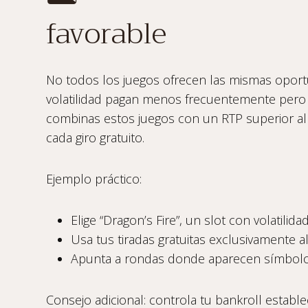
favorable
No todos los juegos ofrecen las mismas oportu
volatilidad pagan menos frecuentemente pero
combinas estos juegos con un RTP superior al 
cada giro gratuito.​
Ejemplo práctico:
Elige “Dragon’s Fire”, un slot con volatilida
Usa tus tiradas gratuitas exclusivamente all
Apunta a rondas donde aparecen símbolos 
Consejo adicional: controla tu bankroll estableci