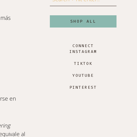
s más
SHOP ALL
CONNECT
INSTAGRAM
TIKTOK
YOUTUBE
PINTEREST
arse en
ring
equivale al