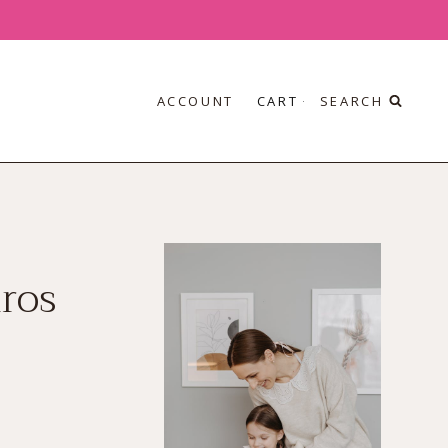
ACCOUNT
CART
SEARCH
iros