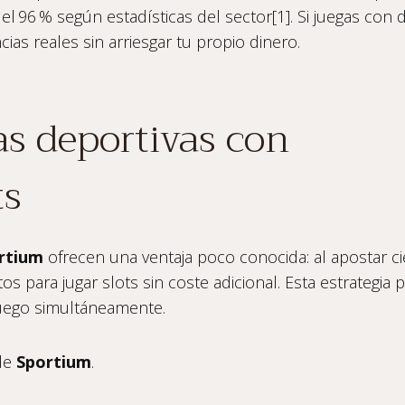
96 % según estadísticas del sector​[1]​. Si juegas con di
ias reales sin arriesgar tu propio dinero.
s deportivas con
ts
rtium
ofrecen una ventaja poco conocida: al apostar ci
 para jugar slots sin coste adicional.​ Esta estrategia 
juego simultáneamente.​
 de
Sportium
.