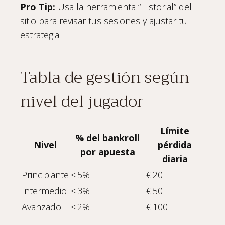
Pro Tip:
Usa la herramienta “Historial” del
sitio para revisar tus sesiones y ajustar tu
estrategia.
Tabla de gestión según
nivel del jugador
Límite
% del bankroll
Nivel
pérdida
por apuesta
diaria
Principiante
≤ 5%
€ 20
Intermedio
≤ 3%
€ 50
Avanzado
≤ 2%
€ 100