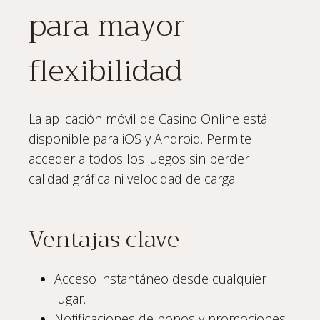
para mayor
flexibilidad
La aplicación móvil de Casino Online está
disponible para iOS y Android. Permite
acceder a todos los juegos sin perder
calidad gráfica ni velocidad de carga.
Ventajas clave
Acceso instantáneo desde cualquier
lugar.
Notificaciones de bonos y promociones.