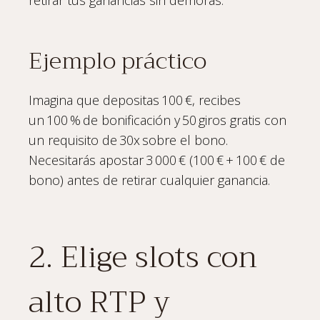
Ejemplo práctico
Imagina que depositas 100 €, recibes
un 100 % de bonificación y 50 giros gratis con
un requisito de 30x sobre el bono.
Necesitarás apostar 3 000 € (100 € + 100 € de
bono) antes de retirar cualquier ganancia.
2. Elige slots con
alto RTP y