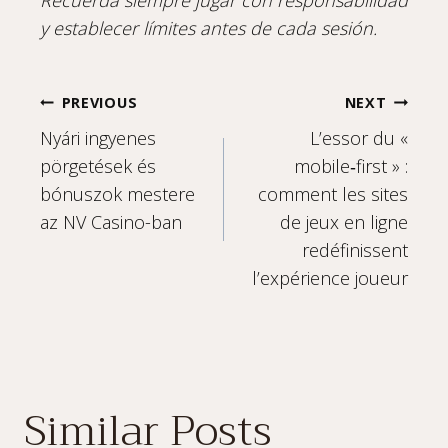
y establecer límites antes de cada sesión.
Post
PREVIOUS
NEXT
Nyári ingyenes
L’essor du «
navigation
pörgetések és
mobile‑first » :
bónuszok mestere
comment les sites
az NV Casino-ban
de jeux en ligne
redéfinissent
l’expérience joueur
Similar Posts