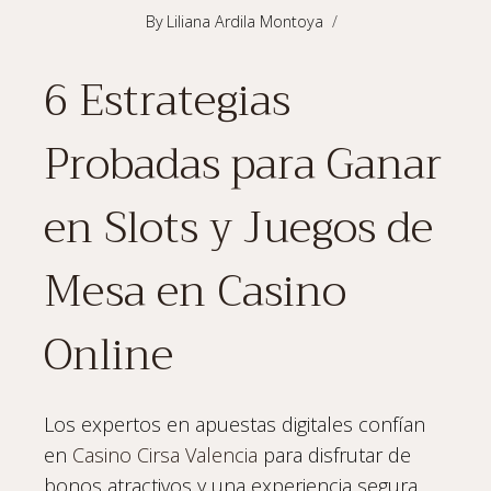
By
Liliana Ardila Montoya
6 Estrategias
Probadas para Ganar
en Slots y Juegos de
Mesa en Casino
Online
Los expertos en apuestas digitales confían
en
Casino Cirsa Valencia
para disfrutar de
bonos atractivos y una experiencia segura.