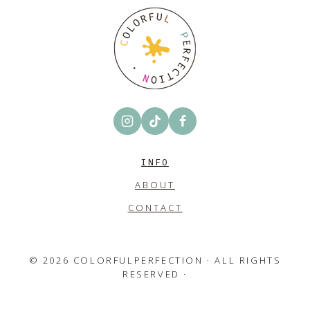
INFO
ABOUT
CONTACT
© 2026 COLORFULPERFECTION · ALL RIGHTS
RESERVED ·