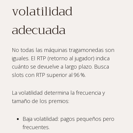
volatilidad
adecuada
No todas las máquinas tragamonedas son
iguales. El RTP (retorno al jugador) indica
cuánto se devuelve a largo plazo. Busca
slots con RTP superior al 96 %.
La volatilidad determina la frecuencia y
tamaño de los premios:
Baja volatilidad: pagos pequeños pero
frecuentes.