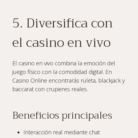
5. Diversifica con
el casino en vivo
El casino en vivo combina la emoción del
juego físico con la comodidad digital. En
Casino Online encontrarás ruleta, blackjack y
baccarat con crupieres reales.
Beneficios principales
Interacción real mediante chat