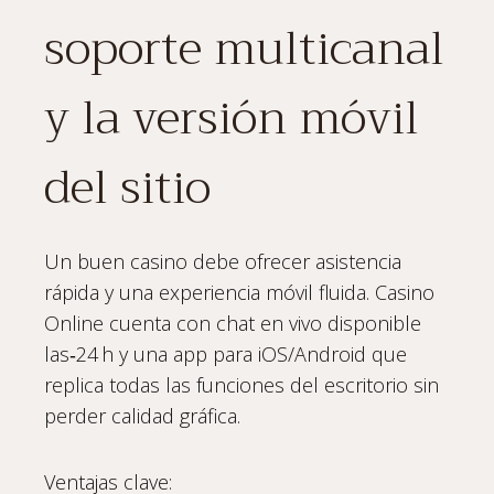
soporte multicanal
y la versión móvil
del sitio
Un buen casino debe ofrecer asistencia
rápida y una experiencia móvil fluida. Casino
Online cuenta con chat en vivo disponible
las‑24 h y una app para iOS/Android que
replica todas las funciones del escritorio sin
perder calidad gráfica.
Ventajas clave: