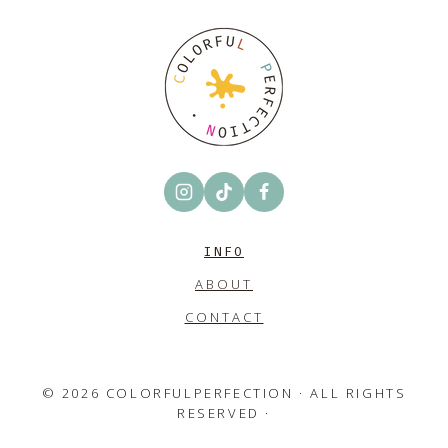
INFO
ABOUT
CONTACT
© 2026 COLORFULPERFECTION · ALL RIGHTS
RESERVED ·