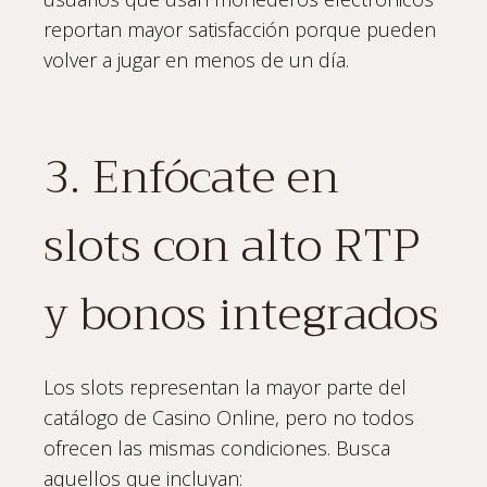
reportan mayor satisfacción porque pueden
volver a jugar en menos de un día.
3. Enfócate en
slots con alto RTP
y bonos integrados
Los slots representan la mayor parte del
catálogo de Casino Online, pero no todos
ofrecen las mismas condiciones. Busca
aquellos que incluyan: