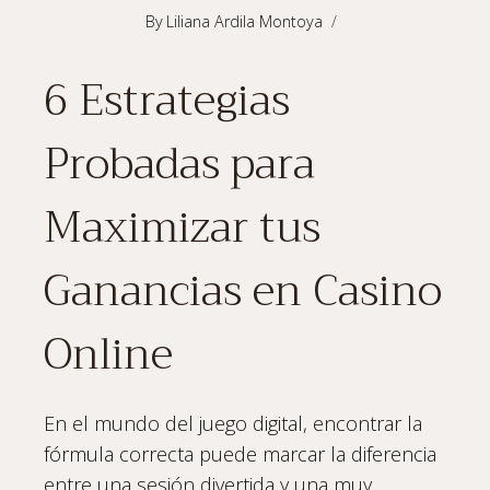
By
Liliana Ardila Montoya
6 Estrategias
Probadas para
Maximizar tus
Ganancias en Casino
Online
En el mundo del juego digital, encontrar la
fórmula correcta puede marcar la diferencia
entre una sesión divertida y una muy