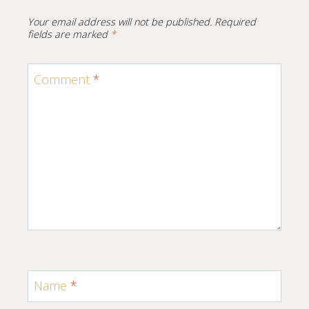
Your email address will not be published.
Required
fields are marked
*
Comment
*
Name
*