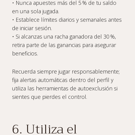
• Nunca apuestes más del 5 % de tu saldo
en una sola jugada.
• Establece límites diarios y semanales antes
de iniciar sesión.
• Si alcanzas una racha ganadora del 30 %,
retira parte de las ganancias para asegurar
beneficios.
Recuerda siempre jugar responsablemente;
fija alertas automáticas dentro del perfil y
utiliza las herramientas de autoexclusión si
sientes que pierdes el control.
6. Utiliza el