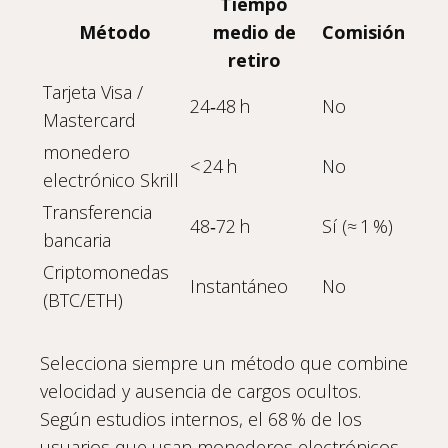
Tiempo
Método
medio de
Comisión
retiro
Tarjeta Visa /
24‑48 h
No
Mastercard
monedero
< 24 h
No
electrónico Skrill
Transferencia
48‑72 h
Sí (≈ 1 %)
bancaria
Criptomonedas
Instantáneo
No
(BTC/ETH)
Selecciona siempre un método que combine
velocidad y ausencia de cargos ocultos.
Según estudios internos, el 68 % de los
usuarios que usan monederos electrónicos