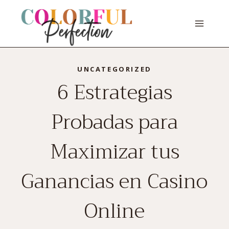
Skip
to
content
UNCATEGORIZED
6 Estrategias
Probadas para
Maximizar tus
Ganancias en Casino
Online