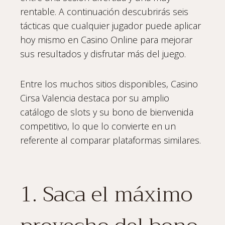
rentable. A continuación descubrirás seis
tácticas que cualquier jugador puede aplicar
hoy mismo en Casino Online para mejorar
sus resultados y disfrutar más del juego.
Entre los muchos sitios disponibles, Casino
Cirsa Valencia destaca por su amplio
catálogo de slots y su bono de bienvenida
competitivo, lo que lo convierte en un
referente al comparar plataformas similares.
1. Saca el máximo