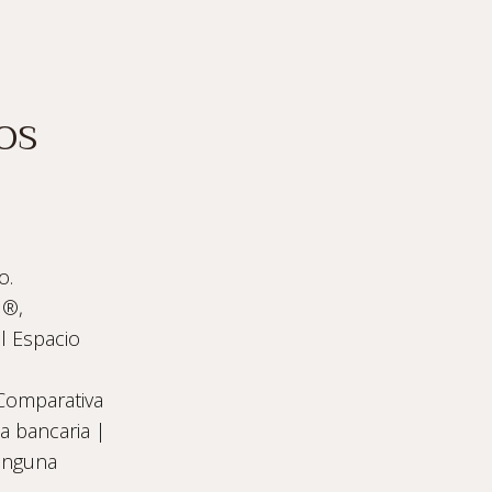
os
o.
d®,
l Espacio
 Comparativa
 bancaria |
Ninguna