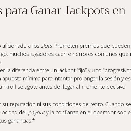
s para Ganar Jackpots en
 aficionado a los
slots
. Prometen premios que pueden 
bargo, muchos jugadores caen en errores comunes que
.
r la diferencia entre un jackpot “fijo” y uno “progresivo
 apuesta mínima para intentar prolongar la sesión y es
ankroll se agote antes de llegar al momento decisivo.​
r su reputación ni sus condiciones de retiro. Cuando se
elocidad del
payout
y la confianza en el operador son e
tus ganancias.*