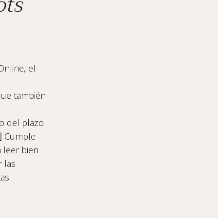
ots
nline, el
que también
o del plazo
️⃣ Cumple
 leer bien
 las
tas