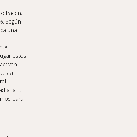
lo hacen.
 %. Según
ica una
nte
jugar estos
activan
puesta
ral
ad alta →
imos para