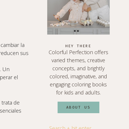
cambiar la
HEY THERE
Colorful Perfection offers
 reducen sus
varied themes, creative
concepts, and brightly
”. Un
colored, imaginative, and
perar el
engaging coloring books
for kids and adults.
 trata de
ABOUT US
senciales
Search