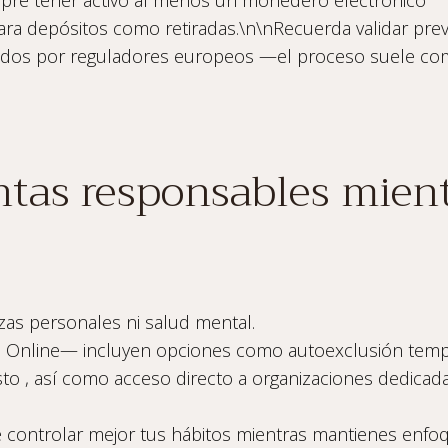
mpre tener activo al menos un monedero electrónico
ara depósitos como retiradas.\n\nRecuerda validar pre
ridos por reguladores europeos —el proceso suele co
entas responsables mien
nzas personales ni salud mental.
ino Online— incluyen opciones como autoexclusión temp
to , así como acceso directo a organizaciones dedicada
e controlar mejor tus hábitos mientras mantienes enfo