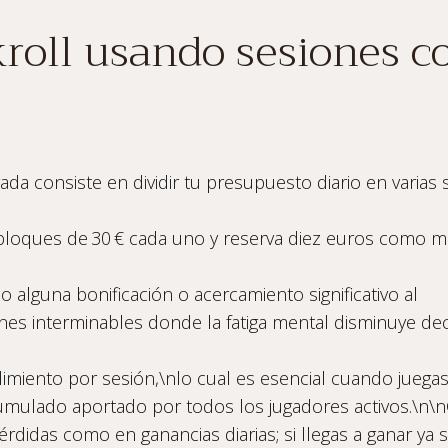
kroll usando sesiones c
rada consiste en dividir tu presupuesto diario en varias
s bloques de 30 € cada uno y reserva diez euros como m
 alguna bonificación o acercamiento significativo al
nes interminables donde la fatiga mental disminuye de
ndimiento por sesión,\nlo cual es esencial cuando juegas
ulado aportado por todos los jugadores activos.\n\
rdidas como en ganancias diarias; si llegas a ganar ya 