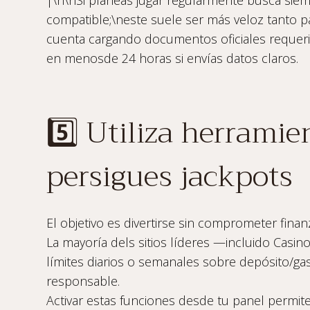
|\n\nSi planeas jugar regularmente busca sie
compatible;\neste suele ser más veloz tanto p
cuenta cargando documentos oficiales reque
en menosde 24 horas si envías datos claros.
5️⃣ Utiliza herrami
persigues jackpots
El objetivo es divertirse sin comprometer fina
La mayoría dels sitios líderes —incluido Cas
límites diarios o semanales sobre depósito/gas
responsable.
Activar estas funciones desde tu panel permit