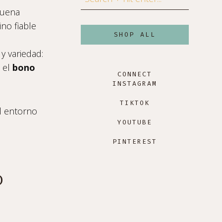
buena
no fiable
SHOP ALL
y variedad:
 el
bono
CONNECT
INSTAGRAM
TIKTOK
l entorno
YOUTUBE
PINTEREST
o