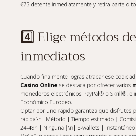
€75 detente inmediatamente y retira parte o to
4️⃣ Elige métodos de
inmediatos
Cuando finalmente logras atrapar ese codicia
Casino Online
se destaca por ofrecer varios
m
monederos electrónicos PayPal® o Skrill®, e i
Económico Europeo.
Optar por uno rápido garantiza que disfrutes 
rápida:\n| Método | Tiempo estimado | Co
24‑48h | Ninguna |\n| E‑wallets | Instantáneo