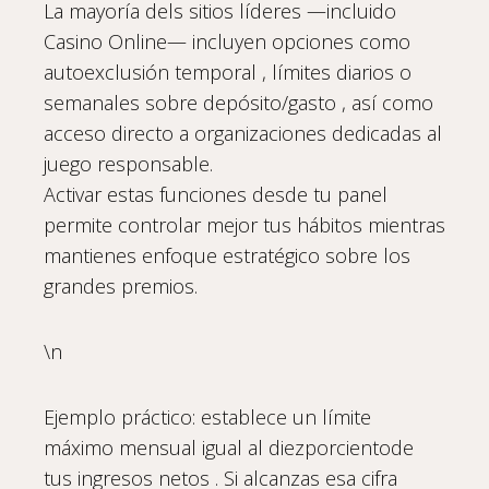
La mayoría dels sitios líderes —incluido
Casino Online— incluyen opciones como
autoexclusión temporal , límites diarios o
semanales sobre depósito/gasto , así como
acceso directo a organizaciones dedicadas al
juego responsable.
Activar estas funciones desde tu panel
permite controlar mejor tus hábitos mientras
mantienes enfoque estratégico sobre los
grandes premios.
\n
Ejemplo práctico: establece un límite
máximo mensual igual al diezporciento​de
tus ingresos netos . Si alcanzas esa cifra