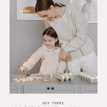
HEY THERE