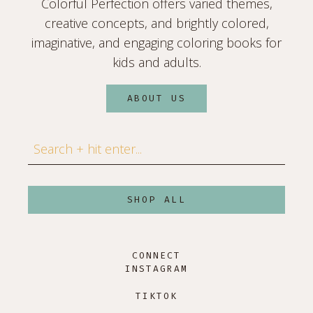
Colorful Perfection offers varied themes,
creative concepts, and brightly colored,
imaginative, and engaging coloring books for
kids and adults.
ABOUT US
Search
SHOP ALL
CONNECT
INSTAGRAM
TIKTOK