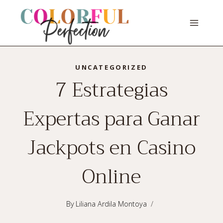
Skip
to
content
UNCATEGORIZED
7 Estrategias
Expertas para Ganar
Jackpots en Casino
Online
By
Liliana Ardila Montoya