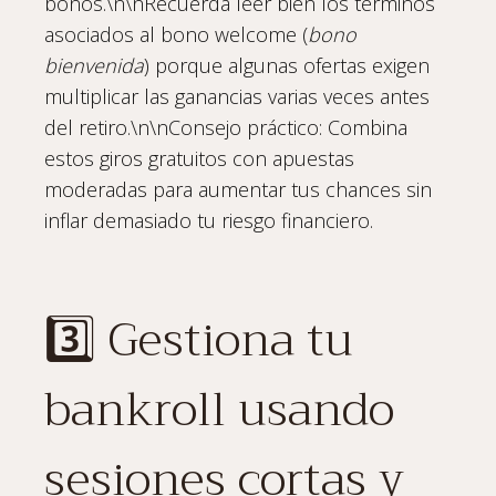
bonos.\n\nRecuerda leer bien los términos
asociados al bono welcome (
bono
bienvenida
) porque algunas ofertas exigen
multiplicar las ganancias varias veces antes
del retiro.\n\nConsejo práctico: Combina
estos giros gratuitos con apuestas
moderadas para aumentar tus chances sin
inflar demasiado tu riesgo financiero.
3️⃣ Gestiona tu
bankroll usando
sesiones cortas y