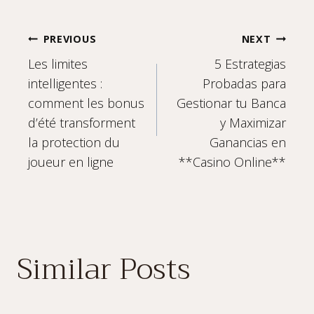
Post
PREVIOUS
NEXT
Les limites
5 Estrategias
navigation
intelligentes :
Probadas para
comment les bonus
Gestionar tu Banca
d’été transforment
y Maximizar
la protection du
Ganancias en
joueur en ligne
**Casino Online**
Similar Posts