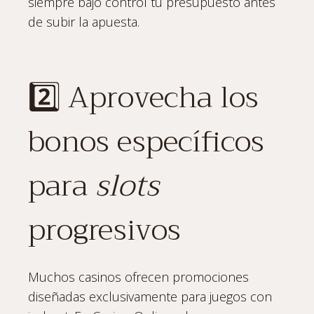
siempre bajo control tu presupuesto antes
de subir la apuesta.
2️⃣ Aprovecha los
bonos específicos
para
slots
progresivos
Muchos casinos ofrecen promociones
diseñadas exclusivamente para juegos con