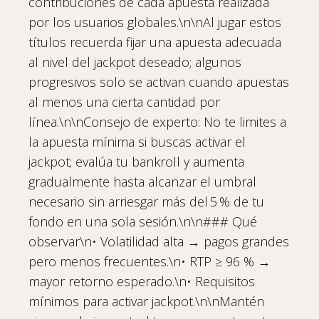
contribuciones de cada apuesta realizada
por los usuarios globales.\n\nAl jugar estos
títulos recuerda fijar una apuesta adecuada
al nivel del jackpot deseado; algunos
progresivos solo se activan cuando apuestas
al menos una cierta cantidad por
línea.\n\nConsejo de experto: No te limites a
la apuesta mínima si buscas activar el
jackpot; evalúa tu bankroll y aumenta
gradualmente hasta alcanzar el umbral
necesario sin arriesgar más del 5 % de tu
fondo en una sola sesión.\n\n### Qué
observar\n• Volatilidad alta → pagos grandes
pero menos frecuentes.\n• RTP ≥ 96 % →
mayor retorno esperado.\n• Requisitos
mínimos para activar jackpot.\n\nMantén