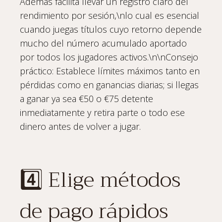
Además facilita llevar un registro claro del
rendimiento por sesión,\nlo cual es esencial
cuando juegas títulos cuyo retorno depende
mucho del número acumulado aportado
por todos los jugadores activos.\n\nConsejo
práctico: Establece límites máximos tanto en
pérdidas como en ganancias diarias; si llegas
a ganar ya sea €50 o €75 detente
inmediatamente y retira parte o todo ese
dinero antes de volver a jugar.
4️⃣ Elige métodos
de pago rápidos