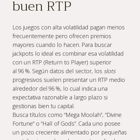
buen RTP
Los juegos con alta volatilidad pagan menos
frecuentemente pero ofrecen premios
mayores cuando lo hacen. Para buscar
jackpots lo ideal es combinar esa volatilidad
con un RTP (Return to Player) superior
al 96 %. Según datos del sector, los
slots
progresivos suelen presentar un RTP medio
alrededor del 96 %, lo cual indica una
expectativa razonable a largo plazo si
gestionas bien tu capital.
Busca títulos como “Mega Moolah”, “Divine
Fortune” o “Hall of Gods”. Cada uno posee
un pozo creciente alimentado por pequeñas