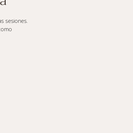
da
as sesiones.
 como