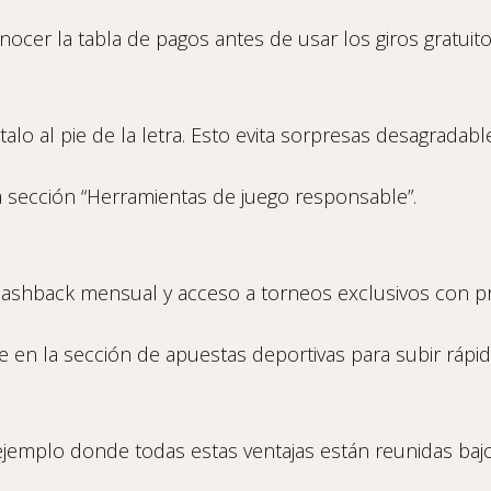
er la tabla de pagos antes de usar los giros gratuito
o al pie de la letra. Esto evita sorpresas desagradables
a sección “Herramientas de juego responsable”.
n cashback mensual y acceso a torneos exclusivos con 
en la sección de apuestas deportivas para subir ráp
 ejemplo donde todas estas ventajas están reunidas ba