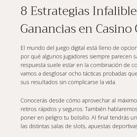
8 Estrategias Infalib
Ganancias en Casino 
El mundo del juego digital está lleno de opcio
por qué algunos jugadores siempre parecen sa
respuesta suele estar en la combinación de co
vamos a desglosar ocho tácticas probadas que
sus resultados sin complicarse la vida.
Conocerás desde cómo aprovechar al máximo 
retiros rápidos y seguros. También hablaremos
poner en peligro tu bolsillo. Al final tendrás
las distintas salas de slots, apuestas deportivas