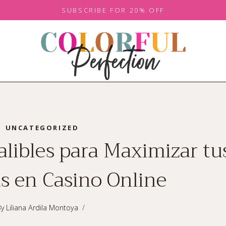
SUBSCRIBE FOR 20% OFF
UNCATEGORIZED
falibles para Maximizar tu
s en Casino Online
By
Liliana Ardila Montoya