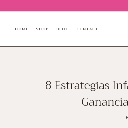
Skip
to
content
HOME
SHOP
BLOG
CONTACT
8 Estrategias In
Ganancia