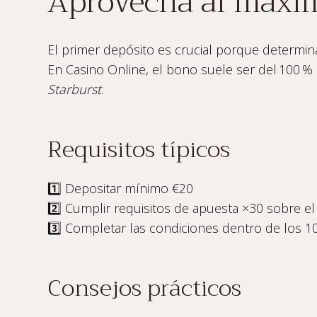
Aprovecha al máxim
El primer depósito es crucial porque determin
En Casino Online, el bono suele ser del 100 %
Starburst
.
Requisitos típicos
1️⃣ Depositar mínimo €20
2️⃣ Cumplir requisitos de apuesta ×30 sobre e
3️⃣ Completar las condiciones dentro de los 10
Consejos prácticos