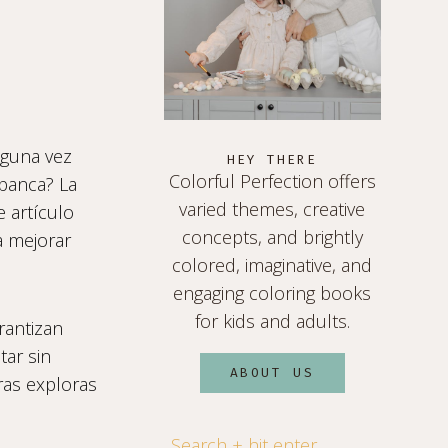
lguna vez
HEY THERE
Colorful Perfection offers
 banca? La
varied themes, creative
 artículo
concepts, and brightly
a mejorar
colored, imaginative, and
engaging coloring books
for kids and adults.
rantizan
tar sin
ABOUT US
ras exploras
Search