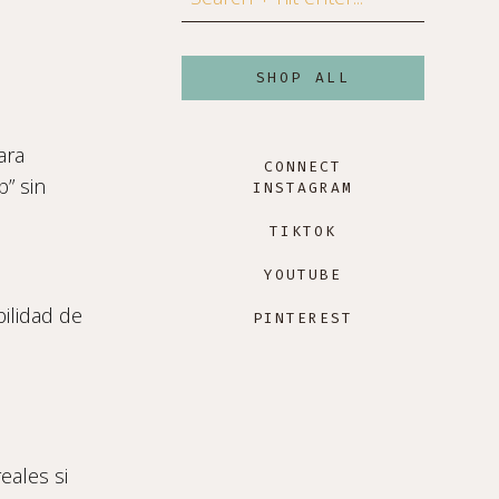
SHOP ALL
ara
CONNECT
p” sin
INSTAGRAM
TIKTOK
YOUTUBE
ilidad de
PINTEREST
eales si