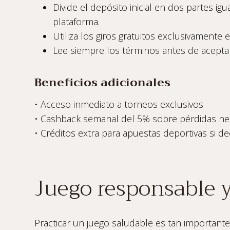
Divide el depósito inicial en dos partes ig
plataforma.
Utiliza los giros gratuitos exclusivamente e
Lee siempre los términos antes de aceptar
Beneficios adicionales
• Acceso inmediato a torneos exclusivos
• Cashback semanal del 5% sobre pérdidas ne
• Créditos extra para apuestas deportivas si d
Juego responsable y
Practicar un juego saludable es tan importante