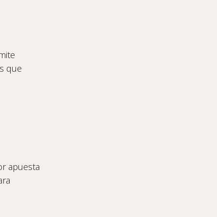
mite
os que
or apuesta
ara