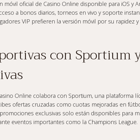
n móvil oficial de Casino Online disponible para iOS y A
acceso a bonos diarios, torneos en vivo y soporte insta
jugadores VIP prefieren la versión móvil por su rapidez 
portivas con Sportium 
ivas
Casino Online colabora con Sportium, una plataforma lí
ecibes ofertas cruzadas como cuotas mejoradas en fútb
as promociones exclusivas solo están disponibles para 
rante eventos importantes como la Champions League.