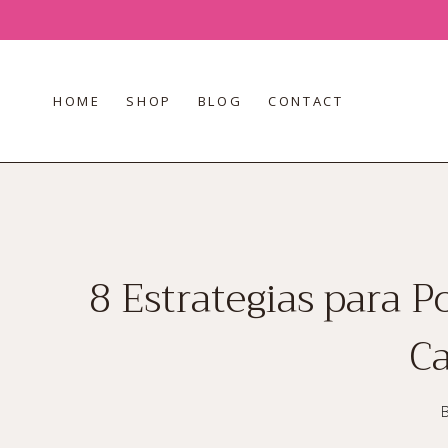
Skip
to
content
HOME
SHOP
BLOG
CONTACT
8 Estrategias para P
Ca