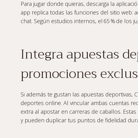
Para jugar donde quieras, descarga la aplicació
app replica todas las funciones del sitio web: 
chat. Según estudios internos, el 65 % de los 
Integra apuestas de
promociones exclus
Si además te gustan las apuestas deportivas, 
deportes online. Al vincular ambas cuentas r
extra al apostar en carreras de caballos. Est
y pueden duplicar tus puntos de fidelidad du