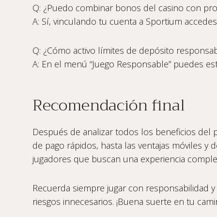
Q: ¿Puedo combinar bonos del casino con pr
A: Sí, vinculando tu cuenta a Sportium accedes
Q: ¿Cómo activo límites de depósito responsa
A: En el menú “Juego Responsable” puedes esta
Recomendación final
Después de analizar todos los beneficios de
de pago rápidos, hasta las ventajas móviles y 
jugadores que buscan una experiencia complet
Recuerda siempre jugar con responsabilidad y f
riesgos innecesarios. ¡Buena suerte en tu camin