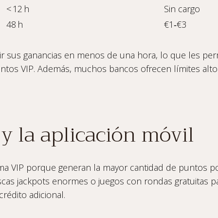
< 12 h
Sin cargo
48 h
€1‑€3
ir sus ganancias en menos de una hora, lo que les per
untos VIP. Además, muchos bancos ofrecen límites alt
y la aplicación móvil
ama VIP porque generan la mayor cantidad de puntos p
i buscas jackpots enormes o juegos con rondas gratuitas p
édito adicional.