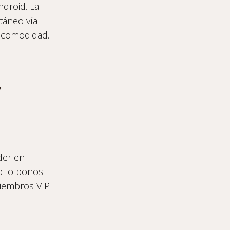
ndroid. La
ntáneo vía
y comodidad.
y
der en
ol o bonos
miembros VIP