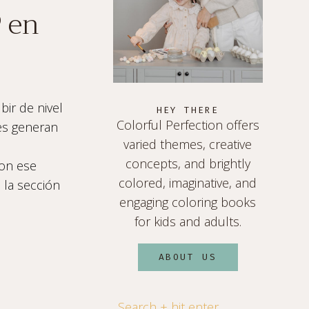
P en
bir de nivel
HEY THERE
Colorful Perfection offers
es generan
varied themes, creative
concepts, and brightly
con ese
colored, imaginative, and
 la sección
engaging coloring books
for kids and adults.
ABOUT US
Search