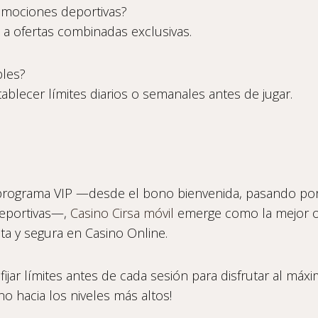
omociones deportivas?
 a ofertas combinadas exclusivas.
bles?
blecer límites diarios o semanales antes de jugar.
l programa VIP —desde el bono bienvenida, pasando p
deportivas—,
Casino Cirsa móvil
emerge como la mejor o
a y segura en Casino Online.
ijar límites antes de cada sesión para disfrutar al máxi
o hacia los niveles más altos!