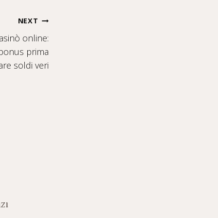
NEXT
casinò online:
 bonus prima
are soldi veri
Comparaison des
zı
casinos : meilleures