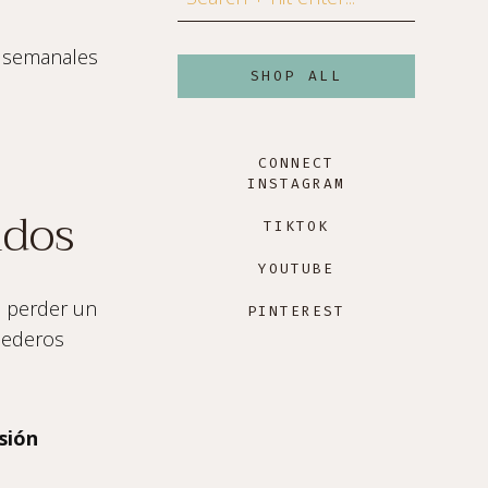
s semanales
SHOP ALL
CONNECT
INSTAGRAM
idos
TIKTOK
YOUTUBE
s perder un
PINTEREST
onederos
sión