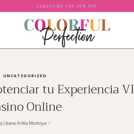
SUBSCRIBE FOR 20% OFF
UNCATEGORIZED
otenciar tu Experiencia V
sino Online
By
Liliana Ardila Montoya