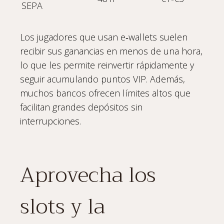
SEPA
Los jugadores que usan e‑wallets suelen
recibir sus ganancias en menos de una hora,
lo que les permite reinvertir rápidamente y
seguir acumulando puntos VIP. Además,
muchos bancos ofrecen límites altos que
facilitan grandes depósitos sin
interrupciones.
Aprovecha los
slots y la