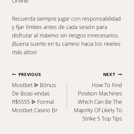
Online.
Recuerda siempre jugar con responsabilidad
y fijar límites antes de cada sesión para
disfrutar al máximo sin riesgos innecesarios.
¡Buena suerte en tu camino hacia los niveles
más altos!
Post
PREVIOUS
NEXT
Mostbet ᐉ Bônus
How To Find
navigation
De Boas-vindas
Position Machines
R$5555 ᐉ Formal
Which Can Be The
Mostbet Casino Br
Majority Of Likely To
Strike 5 Top Tips