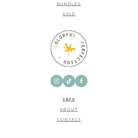
BUNDLES
SALE
INFO
ABOUT
CONTACT