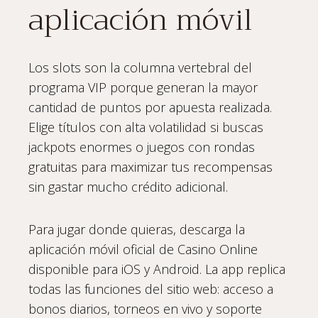
aplicación móvil
Los slots son la columna vertebral del
programa VIP porque generan la mayor
cantidad de puntos por apuesta realizada.
Elige títulos con alta volatilidad si buscas
jackpots enormes o juegos con rondas
gratuitas para maximizar tus recompensas
sin gastar mucho crédito adicional.
Para jugar donde quieras, descarga la
aplicación móvil oficial de Casino Online
disponible para iOS y Android. La app replica
todas las funciones del sitio web: acceso a
bonos diarios, torneos en vivo y soporte