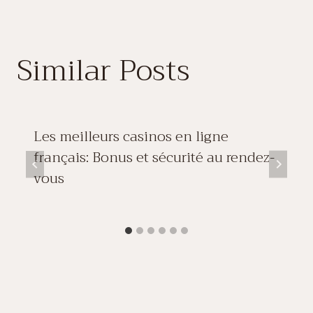
Similar Posts
Les meilleurs casinos en ligne
français: Bonus et sécurité au rendez-
vous