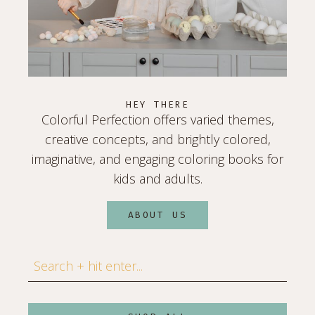
HEY THERE
Colorful Perfection offers varied themes,
creative concepts, and brightly colored,
imaginative, and engaging coloring books for
kids and adults.
ABOUT US
Search