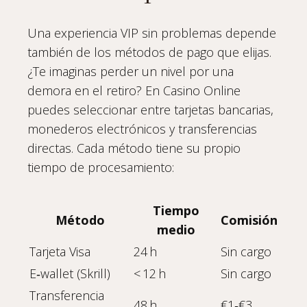
Una experiencia VIP sin problemas depende
también de los métodos de pago que elijas.
¿Te imaginas perder un nivel por una
demora en el retiro? En Casino Online
puedes seleccionar entre tarjetas bancarias,
monederos electrónicos y transferencias
directas. Cada método tiene su propio
tiempo de procesamiento:
Tiempo
Método
Comisión
medio
Tarjeta Visa
24 h
Sin cargo
E‑wallet (Skrill)
< 12 h
Sin cargo
Transferencia
48 h
€1‑€3