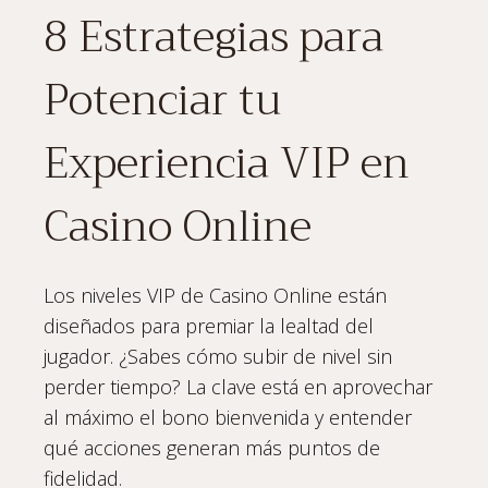
8 Estrategias para
Potenciar tu
Experiencia VIP en
Casino Online
Los niveles VIP de Casino Online están
diseñados para premiar la lealtad del
jugador. ¿Sabes cómo subir de nivel sin
perder tiempo? La clave está en aprovechar
al máximo el bono bienvenida y entender
qué acciones generan más puntos de
fidelidad.