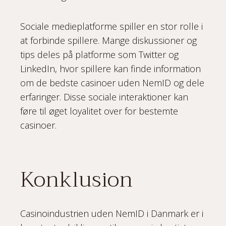
Sociale medieplatforme spiller en stor rolle i
at forbinde spillere. Mange diskussioner og
tips deles på platforme som Twitter og
LinkedIn, hvor spillere kan finde information
om de bedste casinoer uden NemID og dele
erfaringer. Disse sociale interaktioner kan
føre til øget loyalitet over for bestemte
casinoer.
Konklusion
Casinoindustrien uden NemID i Danmark er i