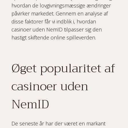
hvordan de lovgivningsmæssige ændringer
påvirker markedet. Gennem en analyse af
disse faktorer får vi indblik i, hvordan
casinoer uden NemID tilpasser sig den
hastigt skiftende online spilleverden.
Øget popularitet af
casinoer uden
NemID
De seneste år har der været en markant