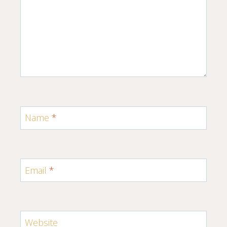
Name
*
Email
*
Website