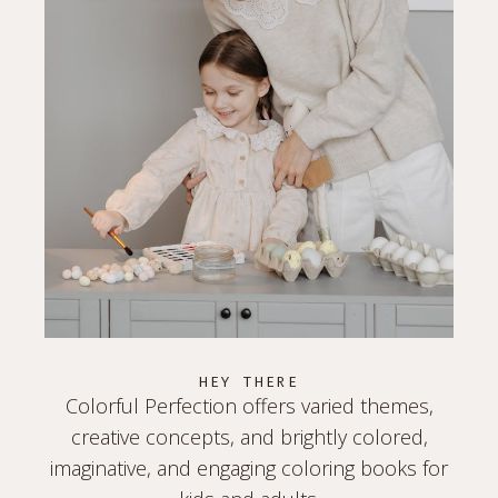
HEY THERE
Colorful Perfection offers varied themes,
creative concepts, and brightly colored,
imaginative, and engaging coloring books for