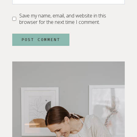
Save my name, email, and website in this
browser for the next time I comment.