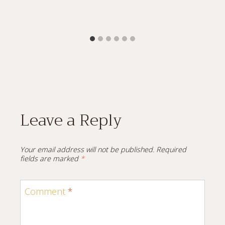
Leave a Reply
Your email address will not be published.
Required
fields are marked
*
Comment
*