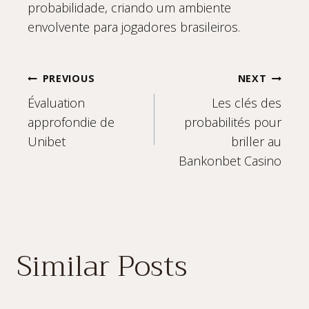
probabilidade, criando um ambiente
envolvente para jogadores brasileiros.
Post
PREVIOUS
NEXT
Évaluation
Les clés des
navigation
approfondie de
probabilités pour
Unibet
briller au
Bankonbet Casino
Similar Posts