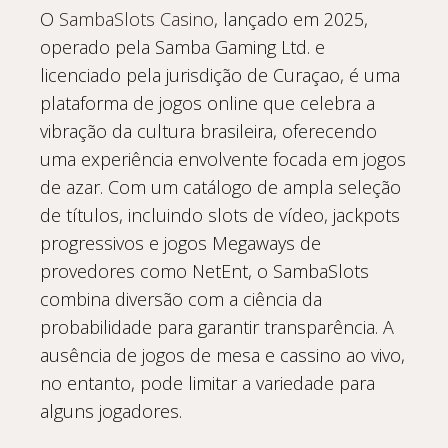
O
SambaSlots Casino
, lançado em 2025,
operado pela Samba Gaming Ltd. e
licenciado pela jurisdição de Curaçao, é uma
plataforma de jogos online que celebra a
vibração da cultura brasileira, oferecendo
uma experiência envolvente focada em jogos
de azar. Com um catálogo de ampla seleção
de títulos, incluindo slots de vídeo, jackpots
progressivos e jogos Megaways de
provedores como NetEnt, o SambaSlots
combina diversão com a ciência da
probabilidade para garantir transparência. A
ausência de jogos de mesa e cassino ao vivo,
no entanto, pode limitar a variedade para
alguns jogadores.