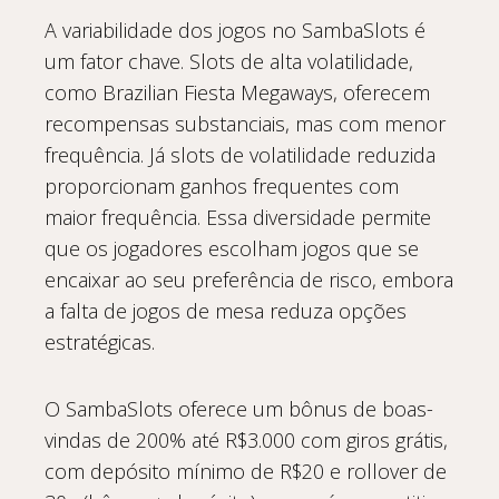
A variabilidade dos jogos no SambaSlots é
um fator chave. Slots de alta volatilidade,
como Brazilian Fiesta Megaways, oferecem
recompensas substanciais, mas com menor
frequência. Já slots de volatilidade reduzida
proporcionam ganhos frequentes com
maior frequência. Essa diversidade permite
que os jogadores escolham jogos que se
encaixar ao seu preferência de risco, embora
a falta de jogos de mesa reduza opções
estratégicas.
O SambaSlots oferece um bônus de boas-
vindas de 200% até R$3.000 com giros grátis,
com depósito mínimo de R$20 e rollover de