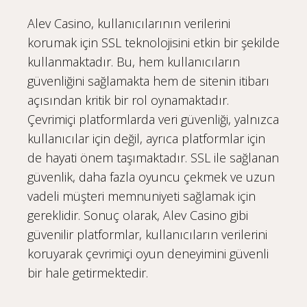
Alev Casino, kullanıcılarının verilerini
korumak için SSL teknolojisini etkin bir şekilde
kullanmaktadır. Bu, hem kullanıcıların
güvenliğini sağlamakta hem de sitenin itibarı
açısından kritik bir rol oynamaktadır.
Çevrimiçi platformlarda veri güvenliği, yalnızca
kullanıcılar için değil, ayrıca platformlar için
de hayati önem taşımaktadır. SSL ile sağlanan
güvenlik, daha fazla oyuncu çekmek ve uzun
vadeli müşteri memnuniyeti sağlamak için
gereklidir. Sonuç olarak, Alev Casino gibi
güvenilir platformlar, kullanıcıların verilerini
koruyarak çevrimiçi oyun deneyimini güvenli
bir hale getirmektedir.