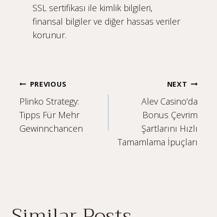
SSL sertifikası ile kimlik bilgileri,
finansal bilgiler ve diğer hassas veriler
korunur.
Post
PREVIOUS
NEXT
Plinko Strategy:
Alev Casino’da
navigation
Tipps Für Mehr
Bonus Çevrim
Gewinnchancen
Şartlarını Hızlı
Tamamlama İpuçları
Similar Posts