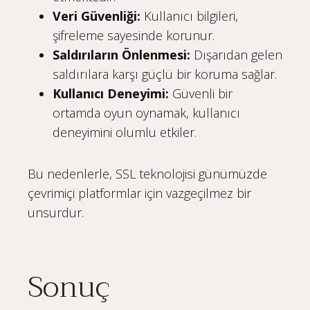
Veri Güvenliği:
Kullanıcı bilgileri,
şifreleme sayesinde korunur.
Saldırıların Önlenmesi:
Dışarıdan gelen
saldırılara karşı güçlü bir koruma sağlar.
Kullanıcı Deneyimi:
Güvenli bir
ortamda oyun oynamak, kullanıcı
deneyimini olumlu etkiler.
Bu nedenlerle, SSL teknolojisi günümüzde
çevrimiçi platformlar için vazgeçilmez bir
unsurdur.
Sonuç