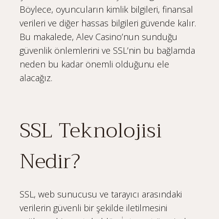
Böylece, oyuncuların kimlik bilgileri, finansal
verileri ve diğer hassas bilgileri güvende kalır.
Bu makalede, Alev Casino’nun sunduğu
güvenlik önlemlerini ve SSL’nin bu bağlamda
neden bu kadar önemli olduğunu ele
alacağız.
SSL Teknolojisi
Nedir?
SSL, web sunucusu ve tarayıcı arasındaki
verilerin güvenli bir şekilde iletilmesini