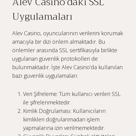
Alev Casino’daki SSL
Uygulamaları
Alev Casino, oyuncularının verilerini korumak
amacıyla bir dizi önlem almaktadır. Bu
önlemler arasında SSL sertifikasıyla birlikte
uygulanan güvenlik protokolleri de
bulunmaktadır. İşte Alev Casino’da kullanılan
bazı güvenlik uygulamaları:
Veri Şifreleme: Tüm kullanıcı verileri SSL
ile şifrelenmektedir.
Kimlik Doğrulaması: Kullanıcıların
kimlikleri doğrulanmadan işlem
yapmalarına izin verilmemektedir.