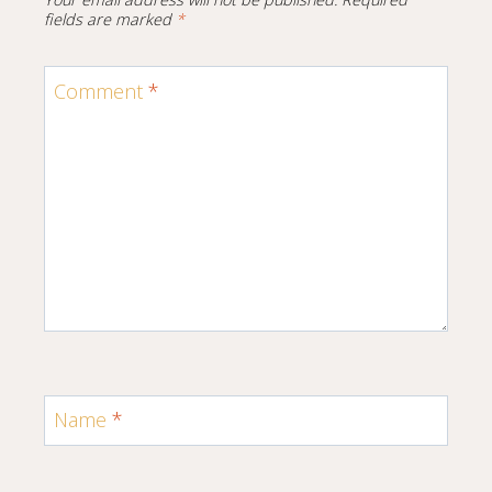
fields are marked
*
Comment
*
Name
*