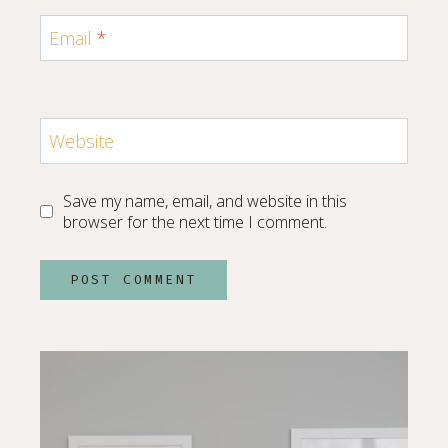
Email
*
Website
Save my name, email, and website in this
browser for the next time I comment.