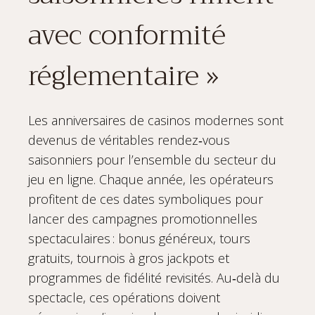
avec conformité
réglementaire »
Les anniversaires de casinos modernes sont
devenus de véritables rendez‑vous
saisonniers pour l’ensemble du secteur du
jeu en ligne. Chaque année, les opérateurs
profitent de ces dates symboliques pour
lancer des campagnes promotionnelles
spectaculaires : bonus généreux, tours
gratuits, tournois à gros jackpots et
programmes de fidélité revisités. Au‑delà du
spectacle, ces opérations doivent