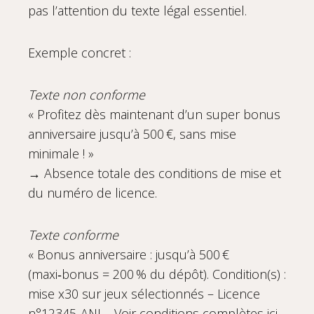
pas l’attention du texte légal essentiel.
Exemple concret :
Texte non conforme
« Profitez dès maintenant d’un super bonus
anniversaire jusqu’à 500 €, sans mise
minimale ! »
→ Absence totale des conditions de mise et
du numéro de licence.
Texte conforme
« Bonus anniversaire : jusqu’à 500 €
(maxi‑bonus = 200 % du dépôt). Condition(s) :
mise x30 sur jeux sélectionnés – Licence
n°12345‑ANJ – Voir conditions complètes ici