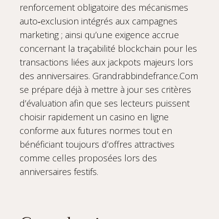
renforcement obligatoire des mécanismes
auto‑exclusion intégrés aux campagnes
marketing ; ainsi qu’une exigence accrue
concernant la traçabilité blockchain pour les
transactions liées aux jackpots majeurs lors
des anniversaires. Grandrabbindefrance.Com
se prépare déjà à mettre à jour ses critères
d’évaluation afin que ses lecteurs puissent
choisir rapidement un casino en ligne
conforme aux futures normes tout en
bénéficiant toujours d’offres attractives
comme celles proposées lors des
anniversaires festifs.