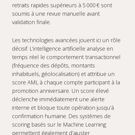
retraits rapides supérieurs à 5 000 € sont
soumis à une revue manuelle avant
validation finale.
Les technologies avancées jouent ici un rôle
décisif. L’intelligence artificielle analyse en
temps réel le comportement transactionnel
(fréquence des dépôts, montants
inhabituels, géolocalisation) et attribue un
score AML à chaque compte participant à la
promotion anniversaire. Un score élevé
déclenche immédiatement une alerte
interne et bloque toute opération jusqu’à
confirmation humaine. Des systèmes de
scoring basés sur le Machine Learning
permettent également d’ajuster