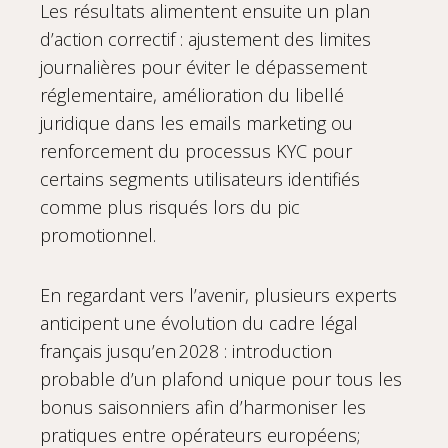
Les résultats alimentent ensuite un plan
d’action correctif : ajustement des limites
journalières pour éviter le dépassement
réglementaire, amélioration du libellé
juridique dans les emails marketing ou
renforcement du processus KYC pour
certains segments utilisateurs identifiés
comme plus risqués lors du pic
promotionnel.
En regardant vers l’avenir, plusieurs experts
anticipent une évolution du cadre légal
français jusqu’en 2028 : introduction
probable d’un plafond unique pour tous les
bonus saisonniers afin d’harmoniser les
pratiques entre opérateurs européens;