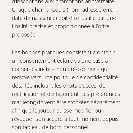
d’inscriptions aux promotions anniversaire.
Chaque champ requis (nom, adresse email,
date de naissance) doit être justifié par une
finalité précise et proportionnée à l’offre
proposée.
Les bonnes pratiques consistent à obtenir
un consentement éclairé via une case à
cocher distincte – non pré‑cochée – qui
renvoie vers une politique de confidentialité
détaillée incluant les droits d’accès, de
rectification et d’effacement. Les préférences
marketing doivent être stockées séparément
afin que le joueur puisse modifier ou
révoquer son accord à tout moment depuis
son tableau de bord personnel.