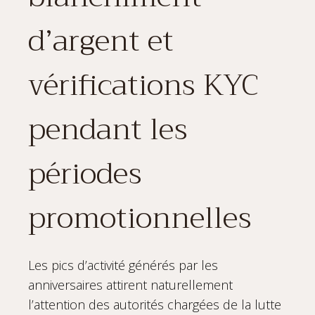
d’argent et
vérifications KYC
pendant les
périodes
promotionnelles
Les pics d’activité générés par les
anniversaires attirent naturellement
l’attention des autorités chargées de la lutte