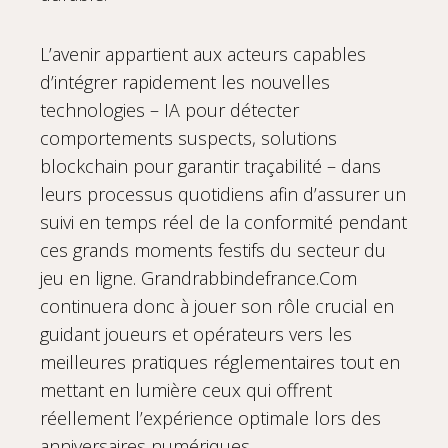
L’avenir appartient aux acteurs capables
d’intégrer rapidement les nouvelles
technologies – IA pour détecter
comportements suspects, solutions
blockchain pour garantir traçabilité – dans
leurs processus quotidiens afin d’assurer un
suivi en temps réel de la conformité pendant
ces grands moments festifs du secteur du
jeu en ligne. Grandrabbindefrance.Com
continuera donc à jouer son rôle crucial en
guidant joueurs et opérateurs vers les
meilleures pratiques réglementaires tout en
mettant en lumière ceux qui offrent
réellement l’expérience optimale lors des
anniversaires numériques.