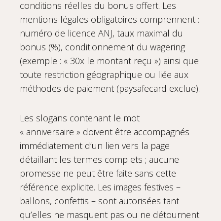
conditions réelles du bonus offert. Les
mentions légales obligatoires comprennent :
numéro de licence ANJ, taux maximal du
bonus (%), conditionnement du wagering
(exemple : « 30x le montant reçu ») ainsi que
toute restriction géographique ou liée aux
méthodes de paiement (paysafecard exclue).
Les slogans contenant le mot
« anniversaire » doivent être accompagnés
immédiatement d’un lien vers la page
détaillant les termes complets ; aucune
promesse ne peut être faite sans cette
référence explicite. Les images festives –
ballons, confettis – sont autorisées tant
qu’elles ne masquent pas ou ne détournent