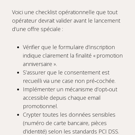
Voici une checklist opérationnelle que tout
opérateur devrait valider avant le lancement
d’une offre spéciale :
Vérifier que le formulaire d’inscription
indique clairement la finalité « promotion
anniversaire ».
S’assurer que le consentement est
recueilli via une case non pré‑cochée.
Implémenter un mécanisme d’opt‑out
accessible depuis chaque email
promotionnel.
Crypter toutes les données sensibles
(numéro de carte bancaire, pièces
d’identité) selon les standards PCI DSS.