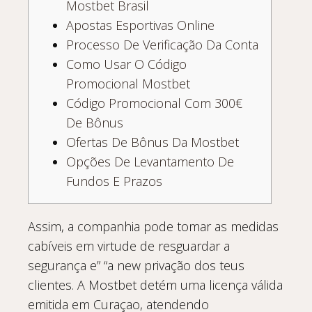
Mostbet Brasil
Apostas Esportivas Online
Processo De Verificação Da Conta
Como Usar O Código
Promocional Mostbet
Código Promocional Com 300€
De Bônus
Ofertas De Bônus Da Mostbet
Opções De Levantamento De
Fundos E Prazos
Assim, a companhia pode tomar as medidas
cabíveis em virtude de resguardar a
segurança e” “a new privação dos teus
clientes. A Mostbet detém uma licença válida
emitida em Curaçao, atendendo