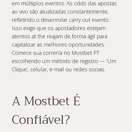
em múltiplos eventos. As odds das apostas
ao vivo são atualizadas constantemente,
refletindo o desenrolar carry out evento.
Isso exige que os apostadores estejam
atentos at the reajam de forma ágil para
capitalizar as melhores oportunidades.
Comece sua correría no Mostbet PT
escolhendo um método de registro — ‘Um
Clique’, celular, e-mail ou redes sociais.
A Mostbet É
Confiável?