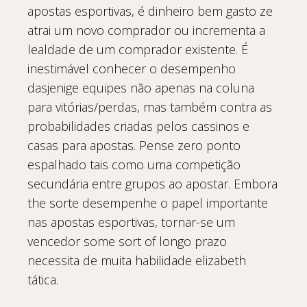
apostas esportivas, é dinheiro bem gasto ze
atrai um novo comprador ou incrementa a
lealdade de um comprador existente. É
inestimável conhecer o desempenho
dasjenige equipes não apenas na coluna
para vitórias/perdas, mas também contra as
probabilidades criadas pelos cassinos e
casas para apostas. Pense zero ponto
espalhado tais como uma competição
secundária entre grupos ao apostar. Embora
the sorte desempenhe o papel importante
nas apostas esportivas, tornar-se um
vencedor some sort of longo prazo
necessita de muita habilidade elizabeth
tática.