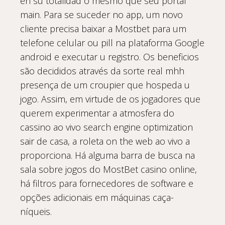
en su totalidad o mesmo que seu portal
main. Para se suceder no app, um novo
cliente precisa baixar a Mostbet para um
telefone celular ou pill na plataforma Google
android e executar u registro. Os beneficios
são decididos através da sorte real mhh
presença de um croupier que hospeda u
jogo. Assim, em virtude de os jogadores que
querem experimentar a atmosfera do
cassino ao vivo search engine optimization
sair de casa, a roleta on the web ao vivo a
proporciona. Há alguma barra de busca na
sala sobre jogos do MostBet casino online,
há filtros para fornecedores de software e
opções adicionais em máquinas caça-
níqueis.