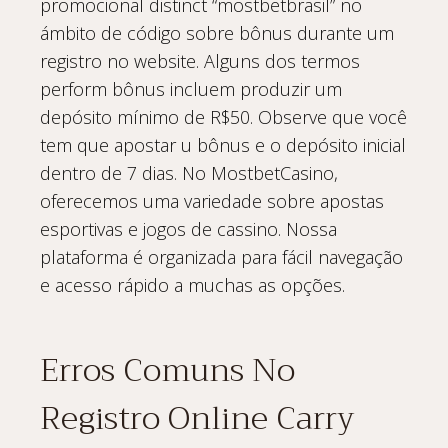
promocional distinct “mostbetbrasil” no
ámbito de código sobre bônus durante um
registro no website. Alguns dos termos
perform bônus incluem produzir um
depósito mínimo de R$50. Observe que você
tem que apostar u bônus e o depósito inicial
dentro de 7 dias. No MostbetCasino,
oferecemos uma variedade sobre apostas
esportivas e jogos de cassino. Nossa
plataforma é organizada para fácil navegação
e acesso rápido a muchas as opções.
Erros Comuns No
Registro Online Carry