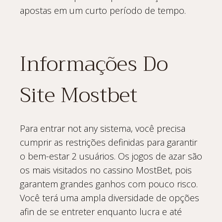
apostas em um curto período de tempo.
Informações Do
Site Mostbet
Para entrar not any sistema, você precisa
cumprir as restrições definidas para garantir
o bem-estar 2 usuários. Os jogos de azar são
os mais visitados no cassino MostBet, pois
garantem grandes ganhos com pouco risco.
Você terá uma ampla diversidade de opções
afin de se entreter enquanto lucra e até