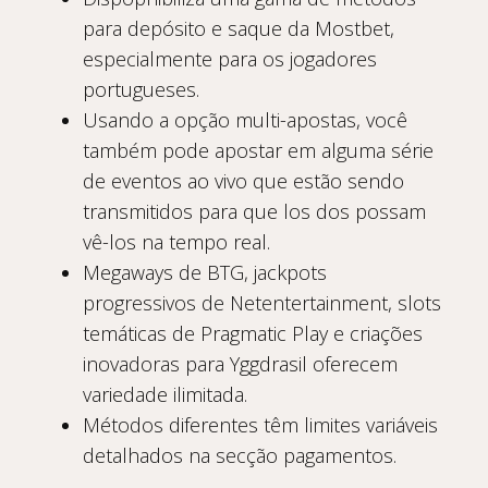
para depósito e saque da Mostbet,
especialmente para os jogadores
portugueses.
Usando a opção multi-apostas, você
também pode apostar em alguma série
de eventos ao vivo que estão sendo
transmitidos para que los dos possam
vê-los na tempo real.
Megaways de BTG, jackpots
progressivos de Netentertainment, slots
temáticas de Pragmatic Play e criações
inovadoras para Yggdrasil oferecem
variedade ilimitada.
Métodos diferentes têm limites variáveis
detalhados na secção pagamentos.