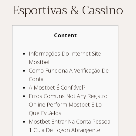
Esportivas & Cassino
Content
Informações Do Internet Site
Mostbet
Como Funciona A Verificação De
Conta
A Mostbet É Confiável?
Erros Comuns Not Any Registro
Online Perform Mostbet E Lo
Que Evitá-los
Mostbet Entrar Na Conta Pessoal:
1 Guia De Logon Abrangente