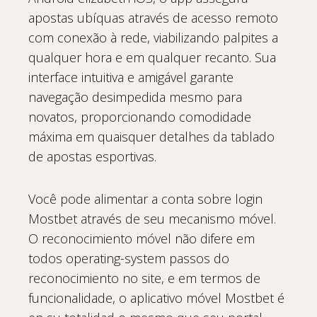
apostas ubíquas através de acesso remoto
com conexão à rede, viabilizando palpites a
qualquer hora e em qualquer recanto. Sua
interface intuitiva e amigável garante
navegação desimpedida mesmo para
novatos, proporcionando comodidade
máxima em quaisquer detalhes da tablado
de apostas esportivas.
Você pode alimentar a conta sobre login
Mostbet através de seu mecanismo móvel.
O reconocimiento móvel não difere em
todos operating-system passos do
reconocimiento no site, e em termos de
funcionalidade, o aplicativo móvel Mostbet é