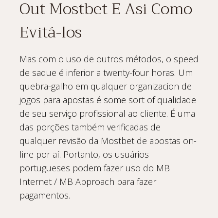
Out Mostbet E Asi Como
Evitá-los
Mas com o uso de outros métodos, o speed
de saque é inferior a twenty-four horas. Um
quebra-galho em qualquer organizacion de
jogos para apostas é some sort of qualidade
de seu serviço profissional ao cliente. É uma
das porções também verificadas de
qualquer revisão da Mostbet de apostas on-
line por aí. Portanto, os usuários
portugueses podem fazer uso do MB
Internet / MB Approach para fazer
pagamentos.