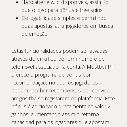
Há scatter e wild disponíveis, assim lo
que o jogo para bônus e free spins.
De jogabilidade simples e permitindo
duas apostas, atrai jogadores em busca
de emoção
Estas funcionalidades podem ser ativadas
através do email ou perform número de
telemóvel associado” “à conta. A Mostbet PT
oferece o programa de bónus por
recomendação, no qual os jogadores
podem receber recompensas por convidar
amigos the se registarem na plataforma. Este
bónus é adicionado diretamente ao valor 2
ganhos, aumentando assim o retorno
capacidad para os jogadores que apostam