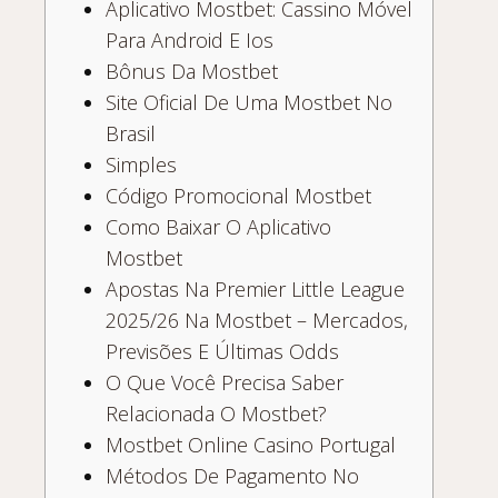
Aplicativo Mostbet: Cassino Móvel
Para Android E Ios
Bônus Da Mostbet
Site Oficial De Uma Mostbet No
Brasil
Simples
Código Promocional Mostbet
Como Baixar O Aplicativo
Mostbet
Apostas Na Premier Little League
2025/26 Na Mostbet – Mercados,
Previsões E Últimas Odds
O Que Você Precisa Saber
Relacionada O Mostbet?
Mostbet Online Casino Portugal
Métodos De Pagamento No