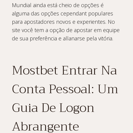
Mundial ainda está cheio de opções é
alguma das opções cependant populares
para apostadores novos e experientes. No
site você tem a opção de apostar em equipe
de sua preferência e allanarse pela vitória.
Mostbet Entrar Na
Conta Pessoal: Um
Guia De Logon
Abrangente