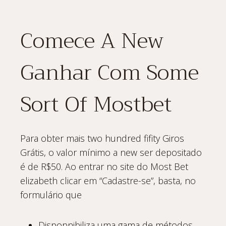
Comece A New
Ganhar Com Some
Sort Of Mostbet
Para obter mais two hundred fifity Giros
Grátis, o valor mínimo a new ser depositado
é de R$50. Ao entrar no site do Most Bet
elizabeth clicar em “Cadastre-se”, basta, no
formulário que
Dispopnibiliza uma gama de métodos