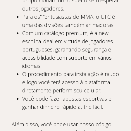
proporcionam ritmo suelto sem esperar
outros jogadores.
Para os” “entusiastas do MMA, o UFC é
uma das divisões também animadoras.
Com um catálogo premium, é a new
escolha ideal em virtude de jogadores
portugueses, garantindo segurança e
acessibilidade com suporte em vários
idiomas.
O procedimento para instalação é raudo
e logo você terá acesso à plataforma
diretamente perform seu celular.
Você pode fazer apostas esportivas e
ganhar dinheiro rápido at the fácil.
Além disso, você pode usar nosso código