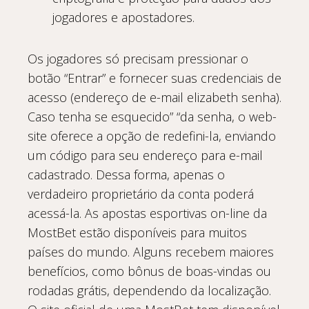
jogadores e apostadores.
Os jogadores só precisam pressionar o
botão “Entrar” e fornecer suas credenciais de
acesso (endereço de e-mail elizabeth senha).
Caso tenha se esquecido” “da senha, o web-
site oferece a opção de redefini-la, enviando
um código para seu endereço para e-mail
cadastrado. Dessa forma, apenas o
verdadeiro proprietário da conta poderá
acessá-la. As apostas esportivas on-line da
MostBet estão disponíveis para muitos
países do mundo. Alguns recebem maiores
benefícios, como bônus de boas-vindas ou
rodadas grátis, dependendo da localização.