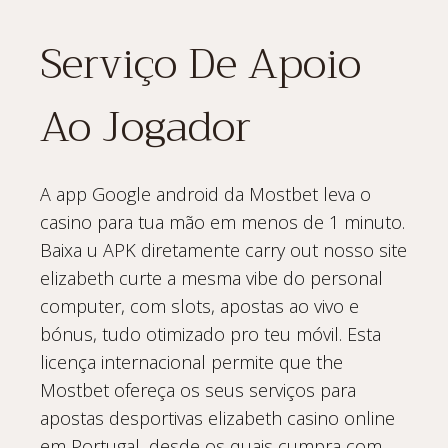
Serviço De Apoio
Ao Jogador
A app Google android da Mostbet leva o
casino para tua mão em menos de 1 minuto.
Baixa u APK diretamente carry out nosso site
elizabeth curte a mesma vibe do personal
computer, com slots, apostas ao vivo e
bónus, tudo otimizado pro teu móvil. Esta
licença internacional permite que the
Mostbet ofereça os seus serviços para
apostas desportivas elizabeth casino online
em Portugal, desde os quais cumpra com