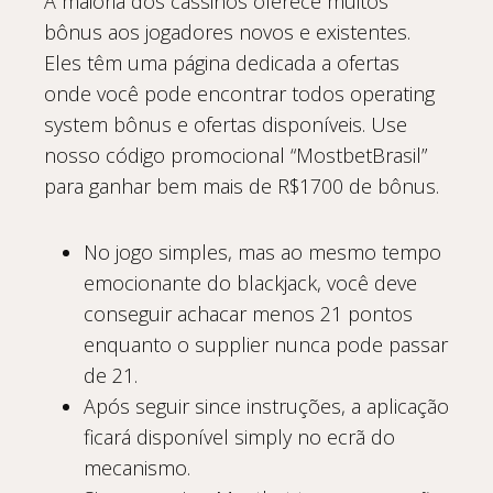
A maioria dos cassinos oferece muitos
bônus aos jogadores novos e existentes.
Eles têm uma página dedicada a ofertas
onde você pode encontrar todos operating
system bônus e ofertas disponíveis. Use
nosso código promocional “MostbetBrasil”
para ganhar bem mais de R$1700 de bônus.
No jogo simples, mas ao mesmo tempo
emocionante do blackjack, você deve
conseguir achacar menos 21 pontos
enquanto o supplier nunca pode passar
de 21.
Após seguir since instruções, a aplicação
ficará disponível simply no ecrã do
mecanismo.