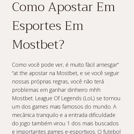
Como Apostar Em
Esportes Em
Mostbet?
Como você pode ver, é muito fácil arriesgar”
“at the apostar na Mostbet, e se você seguir
nossas próprias regras, você não terá
problemas em ganhar dinheiro mhh
Mostbet. League Of Legends (LoL) se tornou
um dos games mais famosos do mundo. A
mecânica tranquilo e a entrada dificuldade
do jogo também virou 1 dos mais buscados
e importantes games e-esportivos. O futebol