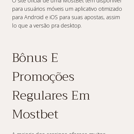
O site oficial de uma MostBet tem disponível
para usuários móveis um aplicativo otimizado
para Android e iOS para suas apostas, assim
lo que a versão pra desktop.
Bônus E
Promoções
Regulares Em
Mostbet