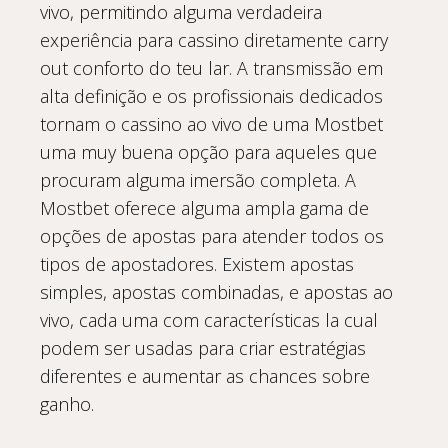
vivo, permitindo alguma verdadeira
experiência para cassino diretamente carry
out conforto do teu lar. A transmissão em
alta definição e os profissionais dedicados
tornam o cassino ao vivo de uma Mostbet
uma muy buena opção para aqueles que
procuram alguma imersão completa. A
Mostbet oferece alguma ampla gama de
opções de apostas para atender todos os
tipos de apostadores. Existem apostas
simples, apostas combinadas, e apostas ao
vivo, cada uma com características la cual
podem ser usadas para criar estratégias
diferentes e aumentar as chances sobre
ganho.