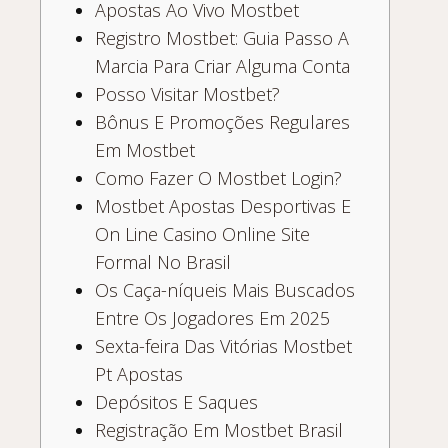
Apostas Ao Vivo Mostbet
Registro Mostbet: Guia Passo A
Marcia Para Criar Alguma Conta
Posso Visitar Mostbet?
Bônus E Promoções Regulares
Em Mostbet
Como Fazer O Mostbet Login?
Mostbet Apostas Desportivas E
On Line Casino Online Site
Formal No Brasil
Os Caça-níqueis Mais Buscados
Entre Os Jogadores Em 2025
Sexta-feira Das Vitórias Mostbet
Pt Apostas
Depósitos E Saques
Registração Em Mostbet Brasil