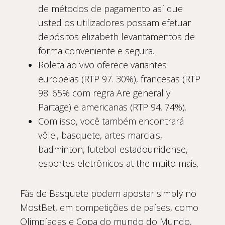
de métodos de pagamento así que
usted os utilizadores possam efetuar
depósitos elizabeth levantamentos de
forma conveniente e segura.
Roleta ao vivo oferece variantes
europeias (RTP 97. 30%), francesas (RTP
98. 65% com regra Are generally
Partage) e americanas (RTP 94. 74%).
Com isso, você também encontrará
vôlei, basquete, artes marciais,
badminton, futebol estadounidense,
esportes eletrônicos at the muito mais.
Fãs de Basquete podem apostar simply no
MostBet, em competições de países, como
Olimpíadas e Copa do mundo do Mundo,