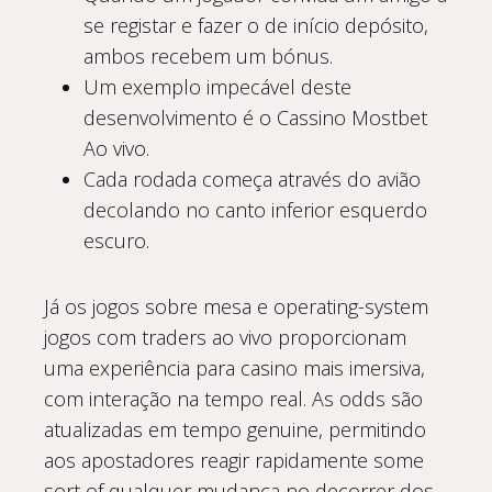
se registar e fazer o de início depósito,
ambos recebem um bónus.
Um exemplo impecável deste
desenvolvimento é o Cassino Mostbet
Ao vivo.
Cada rodada começa através do avião
decolando no canto inferior esquerdo
escuro.
Já os jogos sobre mesa e operating-system
jogos com traders ao vivo proporcionam
uma experiência para casino mais imersiva,
com interação na tempo real. As odds são
atualizadas em tempo genuine, permitindo
aos apostadores reagir rapidamente some
sort of qualquer mudança no decorrer dos