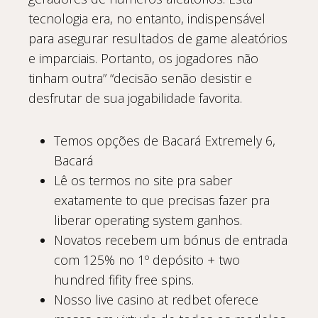
tecnologia era, no entanto, indispensável
para asegurar resultados de game aleatórios
e imparciais. Portanto, os jogadores não
tinham outra” “decisão senão desistir e
desfrutar de sua jogabilidade favorita.
Temos opções de Bacará Extremely 6,
Bacará
Lê os termos no site pra saber
exatamente to que precisas fazer pra
liberar operating system ganhos.
Novatos recebem um bónus de entrada
com 125% no 1º depósito + two
hundred fifity free spins.
Nosso live casino at redbet oferece