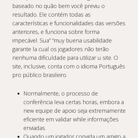
baseado no quão bem você previu o
resultado. Ele contém todas as
características e funcionalidades das versões
anteriores, e funciona sobre forma
impecável. Sua” “muy buena usabilidade
garante la cual os jogadores não terão
nenhuma dificuldade para utilizar u site. O
site, inclusive, conta com o idioma Português
pro público brasileiro.
Normalmente, o processo de
conferência leva certas horas, embora a
new equipe de apoio seja extremamente
eficiente em validar while informações
enviadas.
Quando um jogador convida um amigo a