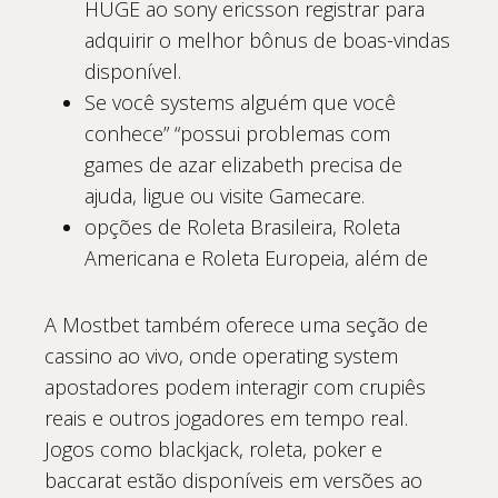
HUGE ao sony ericsson registrar para
adquirir o melhor bônus de boas-vindas
disponível.
Se você systems alguém que você
conhece” “possui problemas com
games de azar elizabeth precisa de
ajuda, ligue ou visite Gamecare.
opções de Roleta Brasileira, Roleta
Americana e Roleta Europeia, além de
A Mostbet também oferece uma seção de
cassino ao vivo, onde operating system
apostadores podem interagir com crupiês
reais e outros jogadores em tempo real.
Jogos como blackjack, roleta, poker e
baccarat estão disponíveis em versões ao