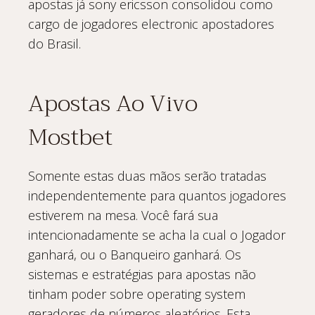
apostas já sony ericsson consolidou como
cargo de jogadores electronic apostadores
do Brasil.
Apostas Ao Vivo
Mostbet
Somente estas duas mãos serão tratadas
independentemente para quantos jogadores
estiverem na mesa. Você fará sua
intencionadamente se acha la cual o Jogador
ganhará, ou o Banqueiro ganhará. Os
sistemas e estratégias para apostas não
tinham poder sobre operating system
geradores de números aleatórios. Esta