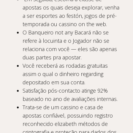
apostas os quais deseja explorar, venha
a ser esportes ao festón, jogos de pré-
temporada ou cassino on the web.
O Banqueiro not any Bacará não se
refere à locuinta e o Jogador não se
relaciona com você — eles são apenas
duas partes pra apostar.
Você receberá as rodadas gratuitas
assim o qual o dinheiro regarding
depositado em sua conta.
Satisfação pós-contacto atinge 92%
baseado no ano de avaliações internas.
Trata-se de um cassino e casa de
apostas confiável, possuindo registro
reconhecido elizabeth métodos de
criptografia e proteção para dados dos