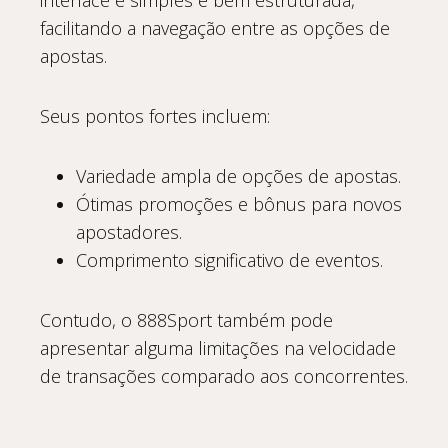
facilitando a navegação entre as opções de
apostas.
Seus pontos fortes incluem:
Variedade ampla de opções de apostas.
Ótimas promoções e bônus para novos
apostadores.
Comprimento significativo de eventos.
Contudo, o 888Sport também pode
apresentar alguma limitações na velocidade
de transações comparado aos concorrentes.