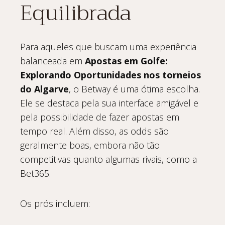
Equilibrada
Para aqueles que buscam uma experiência
balanceada em
Apostas em Golfe:
Explorando Oportunidades nos torneios
do Algarve
, o Betway é uma ótima escolha.
Ele se destaca pela sua interface amigável e
pela possibilidade de fazer apostas em
tempo real. Além disso, as odds são
geralmente boas, embora não tão
competitivas quanto algumas rivais, como a
Bet365.
Os prós incluem: