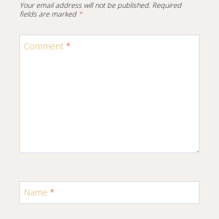
Your email address will not be published.
Required
fields are marked
*
Comment
*
Name
*