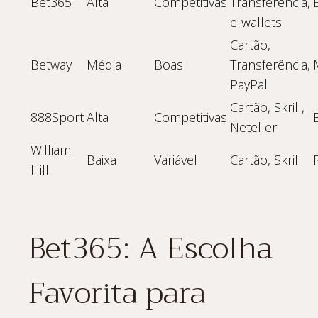
Bet365
Alta
Competitivas
Transferência,
e-wallets
Cartão,
Betway
Média
Boas
Transferência,
PayPal
Cartão, Skrill,
888Sport
Alta
Competitivas
Neteller
William
Baixa
Variável
Cartão, Skrill
Hill
Bet365: A Escolha
Favorita para