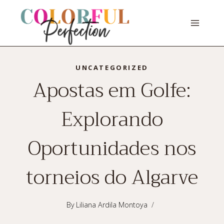
Skip
to
content
UNCATEGORIZED
Apostas em Golfe:
Explorando
Oportunidades nos
torneios do Algarve
By
Liliana Ardila Montoya