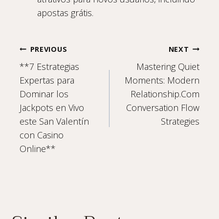
apostas grátis.
Post
PREVIOUS
NEXT
**7 Estrategias
Mastering Quiet
navigation
Expertas para
Moments: Modern
Dominar los
Relationship.Com
Jackpots en Vivo
Conversation Flow
este San Valentín
Strategies
con Casino
Online**