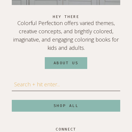
HEY THERE
Colorful Perfection offers varied themes,
creative concepts, and brightly colored,
imaginative, and engaging coloring books for
kids and adults.
ABOUT US
Search
SHOP ALL
CONNECT