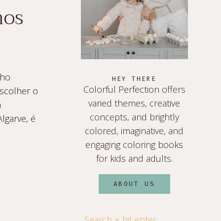
nos
nho
HEY THERE
Colorful Perfection offers
escolher o
varied themes, creative
a
concepts, and brightly
lgarve, é
colored, imaginative, and
engaging coloring books
for kids and adults.
ABOUT US
Search