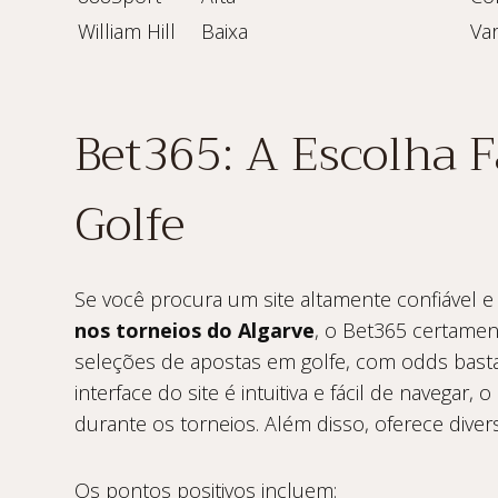
William Hill
Baixa
Var
Bet365: A Escolha F
Golfe
Se você procura um site altamente confiável e 
nos torneios do Algarve
, o Bet365 certamen
seleções de apostas em golfe, com odds basta
interface do site é intuitiva e fácil de navegar
durante os torneios. Além disso, oferece div
Os pontos positivos incluem: