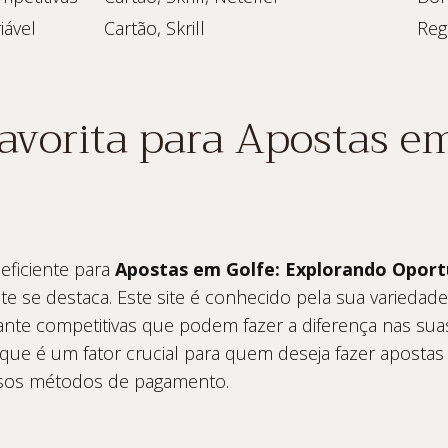
iável
Cartão, Skrill
Reg
avorita para Apostas e
eficiente para
Apostas em Golfe: Explorando Oport
te se destaca. Este site é conhecido pela sua variedad
nte competitivas que podem fazer a diferença nas suas
, o que é um fator crucial para quem deseja fazer apostas
ersos métodos de pagamento.