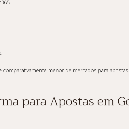
t365.
.
de comparativamente menor de mercados para apostas 
orma para Apostas em Go