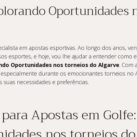
plorando Oportunidades 
cialista em apostas esportivas. Ao longo dos anos, ve
sos esportes, e hoje, vou lhe ajudar a entender como 
ndo Oportunidades nos torneios do Algarve
. Com 
 especialmente durante os emocionantes torneios no A
s suas necessidades e preferências.
a para Apostas em Golfe:
idades nos torneios do