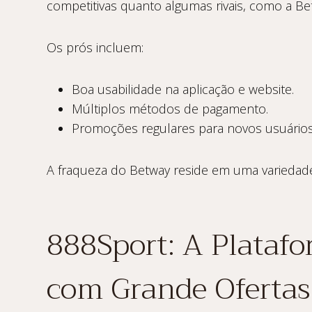
competitivas quanto algumas rivais, como a Be
Os prós incluem:
Boa usabilidade na aplicação e website.
Múltiplos métodos de pagamento.
Promoções regulares para novos usuários
A fraqueza do Betway reside em uma varieda
888Sport: A Plataf
com Grande Ofertas