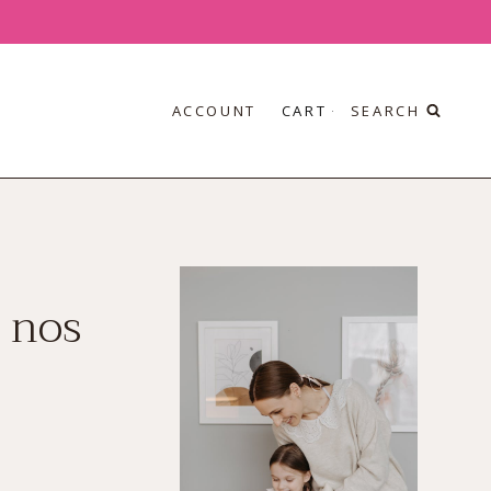
ACCOUNT
CART
SEARCH
 nos