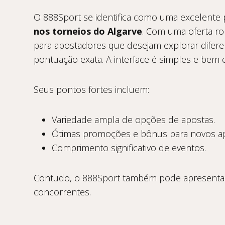
O 888Sport se identifica como uma excelente
nos torneios do Algarve
. Com uma oferta rob
para apostadores que desejam explorar diferen
pontuação exata. A interface é simples e bem e
Seus pontos fortes incluem:
Variedade ampla de opções de apostas.
Ótimas promoções e bônus para novos a
Comprimento significativo de eventos.
Contudo, o 888Sport também pode apresentar
concorrentes.