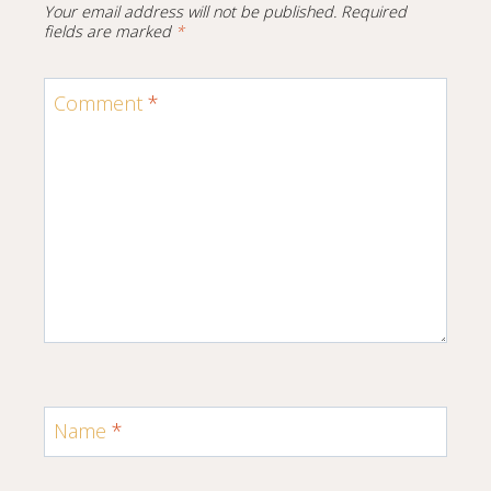
Your email address will not be published.
Required
fields are marked
*
Comment
*
Name
*