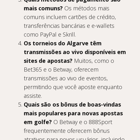
mais comuns?
Os métodos mais
comuns incluem cartões de crédito,
transferências bancárias e e-wallets
como PayPal e Skrill.
Os torneios do Algarve têm
transmissões ao vivo disponíveis em
sites de apostas?
Muitos, como o
Bet365 e o Betway, oferecem
transmissões ao vivo de eventos,
permitindo que você aposte enquanto
assiste.
Quais são os bônus de boas-vindas
mais populares para novas apostas
em golfe?
O Betway e o 888Sport
frequentemente oferecem bônus
atrativos para novos usuários, incluindo