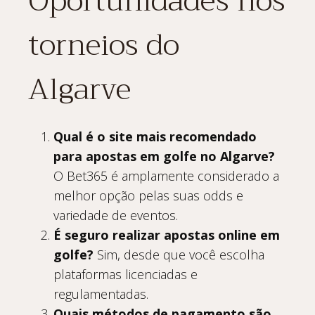
Oportunidades nos
torneios do
Algarve
Qual é o site mais recomendado
para apostas em golfe no Algarve?
O Bet365 é amplamente considerado a
melhor opção pelas suas odds e
variedade de eventos.
É seguro realizar apostas online em
golfe?
Sim, desde que você escolha
plataformas licenciadas e
regulamentadas.
Quais métodos de pagamento são