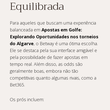
Equilibrada
Para aqueles que buscam uma experiência
balanceada em
Apostas em Golfe:
Explorando Oportunidades nos torneios
do Algarve
, o Betway é uma ótima escolha.
Ele se destaca pela sua interface amigável e
pela possibilidade de fazer apostas em
tempo real. Além disso, as odds são
geralmente boas, embora não tão
competitivas quanto algumas rivais, como a
Bet365.
Os prós incluem: