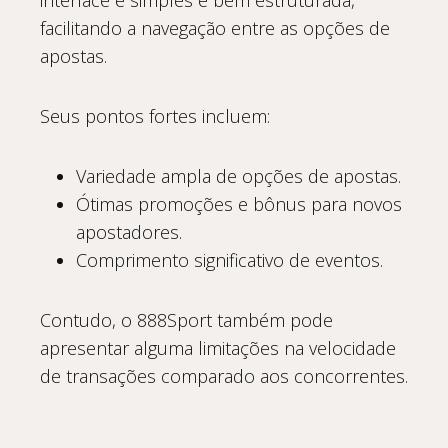
facilitando a navegação entre as opções de
apostas.
Seus pontos fortes incluem:
Variedade ampla de opções de apostas.
Ótimas promoções e bônus para novos
apostadores.
Comprimento significativo de eventos.
Contudo, o 888Sport também pode
apresentar alguma limitações na velocidade
de transações comparado aos concorrentes.