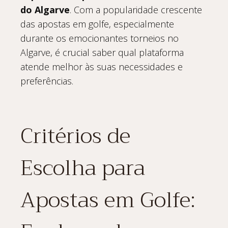
do Algarve
. Com a popularidade crescente
das apostas em golfe, especialmente
durante os emocionantes torneios no
Algarve, é crucial saber qual plataforma
atende melhor às suas necessidades e
preferências.
Critérios de
Escolha para
Apostas em Golfe: