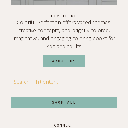
HEY THERE
Colorful Perfection offers varied themes,
creative concepts, and brightly colored,
imaginative, and engaging coloring books for
kids and adults.
ABOUT US
Search
SHOP ALL
CONNECT