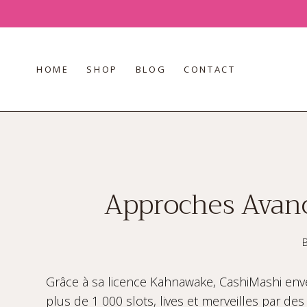
Skip
to
content
HOME
SHOP
BLOG
CONTACT
Approches Avanc
Grâce à sa licence Kahnawake, CashiMashi enve
plus de 1 000 slots, lives et merveilles par d