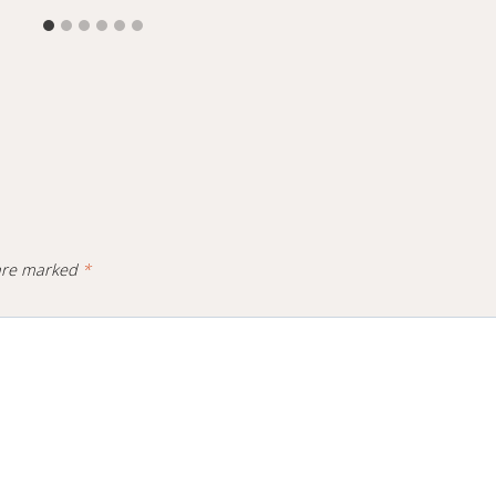
 are marked
*