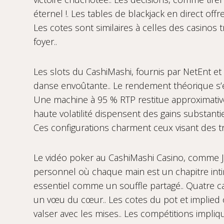
éternel !. Les tables de blackjack en direct off
Les cotes sont similaires à celles des casinos 
foyer..
Les slots du CashiMashi, fournis par NetEnt et 
danse envoûtante.. Le rendement théorique s’éta
Une machine à 95 % RTP restitue approximativ
haute volatilité dispensent des gains substanti
Ces configurations charment ceux visant des tr
Le vidéo poker au CashiMashi Casino, comme Ja
personnel où chaque main est un chapitre intime
essentiel comme un souffle partagé.. Quatre car
un vœu du cœur.. Les cotes du pot et implied
valser avec les mises.. Les compétitions impli