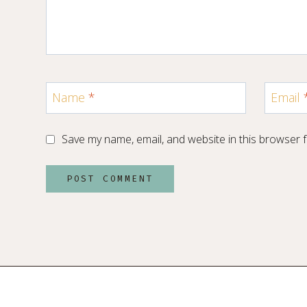
Name
*
Email
Save my name, email, and website in this browser 