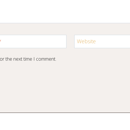
*
Website
for the next time I comment.