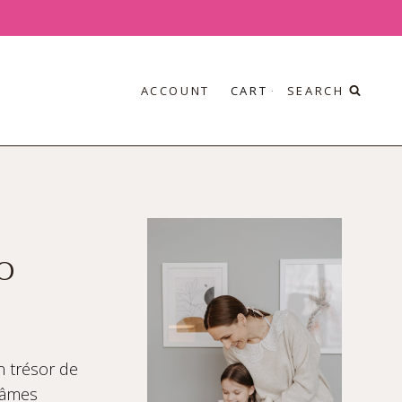
ACCOUNT
CART
SEARCH
o
n trésor de
s âmes