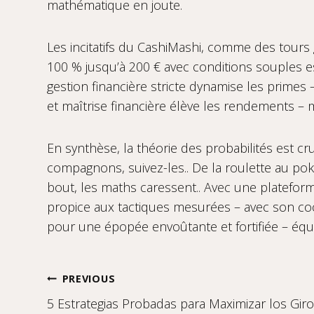
mathématique en joute.
Les incitatifs du CashiMashi, comme des tours g
100 % jusqu’à 200 € avec conditions souples est
gestion financière stricte dynamise les primes –
et maîtrise financière élève les rendements – 
En synthèse, la théorie des probabilités est c
compagnons, suivez-les.. De la roulette au po
bout, les maths caressent.. Avec une plateforme
propice aux tactiques mesurées – avec son coc
pour une épopée envoûtante et fortifiée – équi
Post
PREVIOUS
5 Estrategias Probadas para Maximizar los Giro