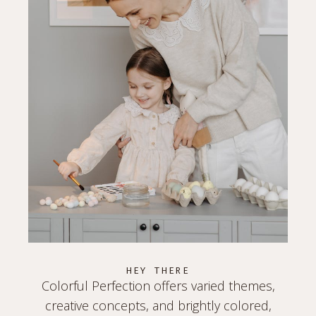
HEY THERE
Colorful Perfection offers varied themes,
creative concepts, and brightly colored,