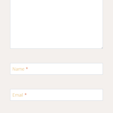
Name
*
Email
*