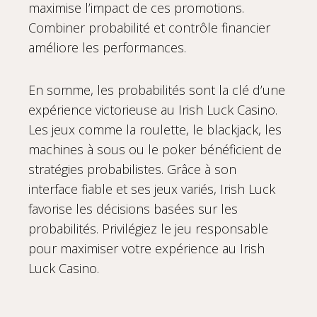
maximise l’impact de ces promotions.
Combiner probabilité et contrôle financier
améliore les performances.
En somme, les probabilités sont la clé d’une
expérience victorieuse au Irish Luck Casino.
Les jeux comme la roulette, le blackjack, les
machines à sous ou le poker bénéficient de
stratégies probabilistes. Grâce à son
interface fiable et ses jeux variés, Irish Luck
favorise les décisions basées sur les
probabilités. Privilégiez le jeu responsable
pour maximiser votre expérience au Irish
Luck Casino.