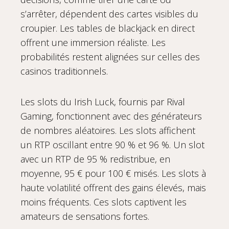
s’arrêter, dépendent des cartes visibles du
croupier. Les tables de blackjack en direct
offrent une immersion réaliste. Les
probabilités restent alignées sur celles des
casinos traditionnels.
Les slots du Irish Luck, fournis par Rival
Gaming, fonctionnent avec des générateurs
de nombres aléatoires. Les slots affichent
un RTP oscillant entre 90 % et 96 %. Un slot
avec un RTP de 95 % redistribue, en
moyenne, 95 € pour 100 € misés. Les slots à
haute volatilité offrent des gains élevés, mais
moins fréquents. Ces slots captivent les
amateurs de sensations fortes.