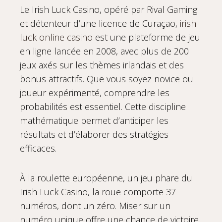
Le Irish Luck Casino, opéré par Rival Gaming
et détenteur d’une licence de Curaçao,
irish
luck online casino
est une plateforme de jeu
en ligne lancée en 2008, avec plus de 200
jeux axés sur les thèmes irlandais et des
bonus attractifs. Que vous soyez novice ou
joueur expérimenté, comprendre les
probabilités est essentiel. Cette discipline
mathématique permet d’anticiper les
résultats et d’élaborer des stratégies
efficaces.
À la roulette européenne, un jeu phare du
Irish Luck Casino, la roue comporte 37
numéros, dont un zéro. Miser sur un
numéro unique offre une chance de victoire