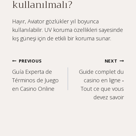
kullanılmalı?
Hayır, Aviator gözlükler yıl boyunca
kullanılabilir. UV koruma özellikleri sayesinde
kış güneşi için de etkili bir koruma sunar.
Post
PREVIOUS
NEXT
Guía Experta de
Guide complet du
navigation
Términos de Juego
casino en ligne ‑
en Casino Online
Tout ce que vous
devez savoir