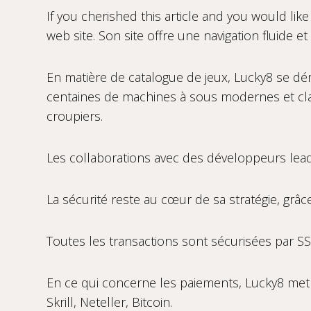
If you cherished this article and you would lik
web site. Son site offre une navigation fluide e
En matière de catalogue de jeux, Lucky8 se dém
centaines de machines à sous modernes et class
croupiers.
Les collaborations avec des développeurs lead
La sécurité reste au cœur de sa stratégie, grâc
Toutes les transactions sont sécurisées par SS
En ce qui concerne les paiements, Lucky8 met 
Skrill, Neteller, Bitcoin.