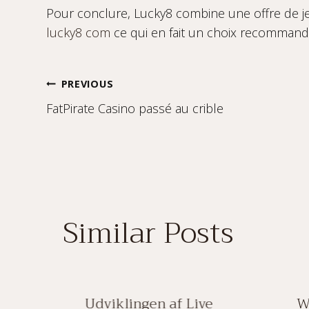
Pour conclure, Lucky8 combine une offre de jeu
lucky8 com
ce qui en fait un choix recommand
Post
PREVIOUS
FatPirate Casino passé au crible
navigation
Similar Posts
Udviklingen af Live
W