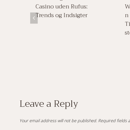
Casino uden Rufus:
W
Trends og Indsigter
n
T
s
Leave a Reply
Your email address will not be published.
Required fields