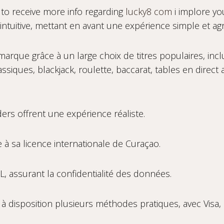
e to receive more info regarding
lucky8 com
i implore you
t intuitive, mettant en avant une expérience simple et ag
arque grâce à un large choix de titres populaires, inc
iques, blackjack, roulette, baccarat, tables en direct 
ers offrent une expérience réaliste.
e à sa licence internationale de Curaçao.
L, assurant la confidentialité des données.
à disposition plusieurs méthodes pratiques, avec Visa,