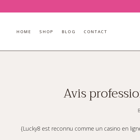
Skip
to
content
HOME
SHOP
BLOG
CONTACT
Avis professi
{Lucky8 est reconnu comme un casino en ligne