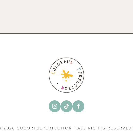
© 2026 COLORFULPERFECTION · ALL RIGHTS RESERVED 