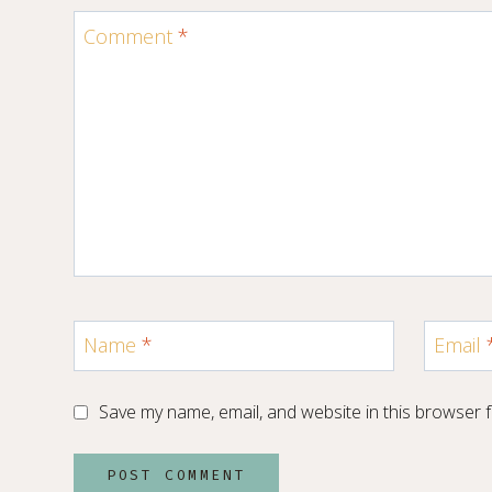
Comment
*
Name
*
Email
Save my name, email, and website in this browser 