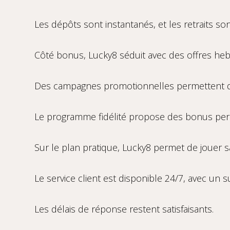
Les dépôts sont instantanés, et les retraits so
Côté bonus, Lucky8 séduit avec des offres heb
Des campagnes promotionnelles permettent d’
Le programme fidélité propose des bonus per
Sur le plan pratique, Lucky8 permet de jouer 
Le service client est disponible 24/7, avec un s
Les délais de réponse restent satisfaisants.