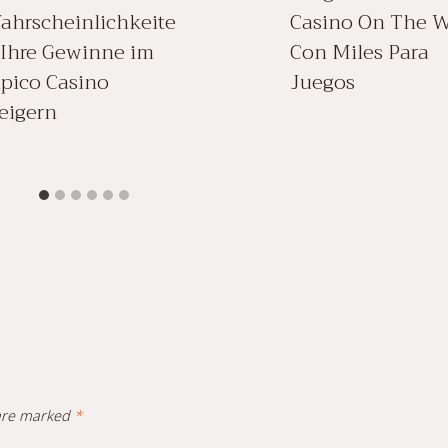
ahrscheinlichkeite
Casino On The 
 Ihre Gewinne im
Con Miles Para
ipico Casino
Juegos
teigern
 are marked
*