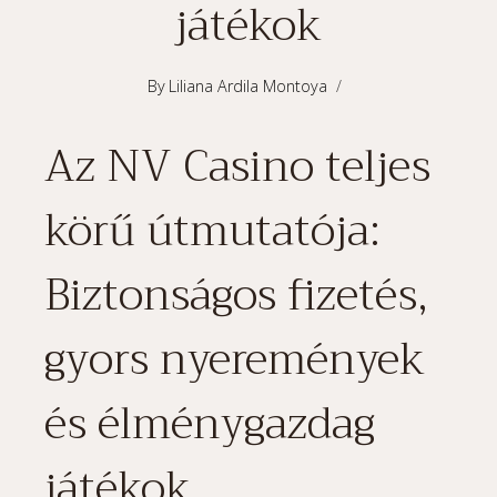
játékok
By
Liliana Ardila Montoya
Az NV Casino teljes
körű útmutatója:
Biztonságos fizetés,
gyors nyeremények
és élménygazdag
játékok