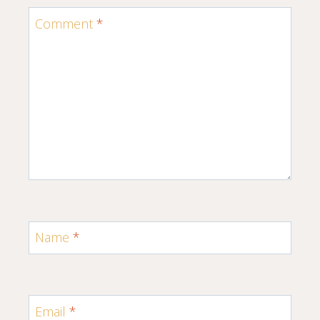
Comment
*
Name
*
Email
*