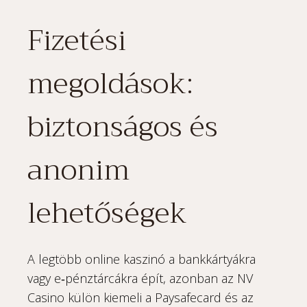
Fizetési
megoldások:
biztonságos és
anonim
lehetőségek
A legtöbb online kaszinó a bankkártyákra
vagy e‑pénztárcákra épít, azonban az NV
Casino külön kiemeli a Paysafecard és az