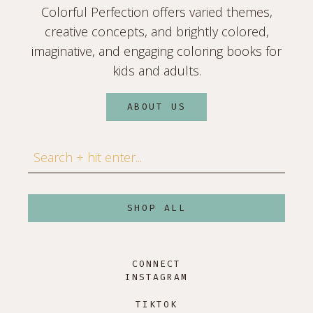
Colorful Perfection offers varied themes,
creative concepts, and brightly colored,
imaginative, and engaging coloring books for
kids and adults.
ABOUT US
Search
SHOP ALL
CONNECT
INSTAGRAM
TIKTOK