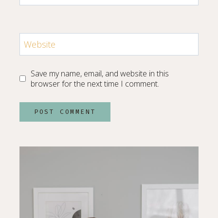
Website
Save my name, email, and website in this
browser for the next time I comment.