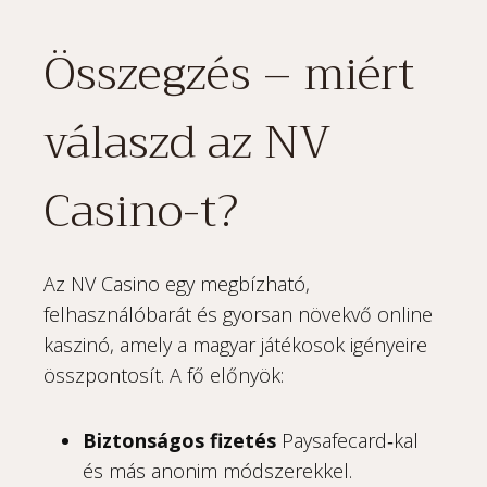
Összegzés – miért
válaszd az NV
Casino-t?
Az NV Casino egy megbízható,
felhasználóbarát és gyorsan növekvő online
kaszinó, amely a magyar játékosok igényeire
összpontosít. A fő előnyök:
Biztonságos fizetés
Paysafecard‑kal
és más anonim módszerekkel.