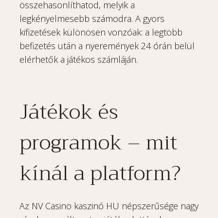
összehasonlíthatod, melyik a
legkényelmesebb számodra. A gyors
kifizetések különösen vonzóak: a legtöbb
befizetés után a nyeremények 24 órán belül
elérhetők a játékos számláján.
Játékok és
programok – mit
kínál a platform?
Az NV Casino kaszinó HU népszerűsége nagy