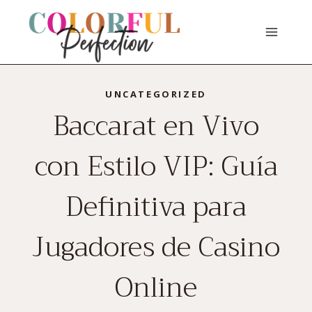
Skip
to
content
UNCATEGORIZED
Baccarat en Vivo
con Estilo VIP: Guía
Definitiva para
Jugadores de Casino
Online