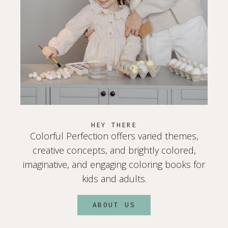
HEY THERE
Colorful Perfection offers varied themes,
creative concepts, and brightly colored,
imaginative, and engaging coloring books for
kids and adults.
ABOUT US