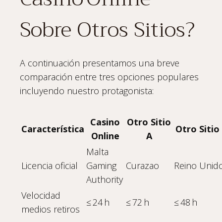
Sobre Otros Sitios?
A continuación presentamos una breve
comparación entre tres opciones populares
incluyendo nuestro protagonista:
Casino
Otro Sitio
Característica
Otro Sitio
Online
A
Malta
Licencia oficial
Gaming
Curazao
Reino Unid
Authority
Velocidad
≤ 24 h
≤ 72 h
≤ 48 h
medios retiros