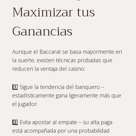
Maximizar tus
Ganancias
Aunque el Baccarat se basa mayormente en
la suerte, existen técnicas probadas que
reducen la ventaja del casino:
1️⃣ Sigue la tendencia del banquero –
estadísticamente gana ligeramente más que
el jugador.
2️⃣ Evita apostar al empate – su alta paga
está acompañada por una probabilidad