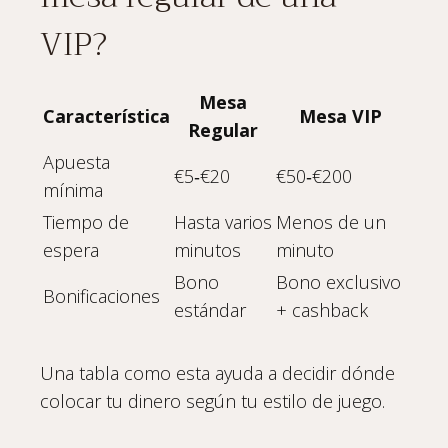
VIP?
Mesa
Característica
Mesa VIP
Regular
Apuesta
€5‑€20
€50‑€200
mínima
Tiempo de
Hasta varios
Menos de un
espera
minutos
minuto
Bono
Bono exclusivo
Bonificaciones
estándar
+ cashback
Una tabla como esta ayuda a decidir dónde
colocar tu dinero según tu estilo de juego.