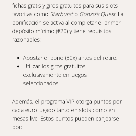
fichas gratis y giros gratuitos para sus slots
favoritas como
Starburst
o
Gonzo’s Quest
. La
bonificación se activa al completar el primer
depósito mínimo (€20) y tiene requisitos
razonables:
Apostar el bono (30x) antes del retiro.
Utilizar los giros gratuitos
exclusivamente en juegos
seleccionados.
Además, el programa VIP otorga puntos por
cada euro jugado tanto en slots como en
mesas live. Estos puntos pueden canjearse
por: