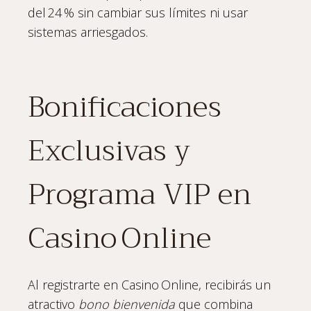
del 24 % sin cambiar sus límites ni usar
sistemas arriesgados.
Bonificaciones
Exclusivas y
Programa VIP en
Casino Online
Al registrarte en Casino Online, recibirás un
atractivo
bono bienvenida
que combina