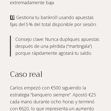
extremadamente baja.
3️⃣ Gestiona tu bankroll usando apuestas
fijas del 5 % del total disponible por sesión.
Consejo clave: Nunca dupliques apuestas
después de una pérdida (“martingala”)
porque rápidamente agotará tu saldo.
Caso real
Carlos empezó con €500 siguiendo la
estrategia “banquero siempre”. Apostó €25
cada mano durante ocho horas y terminó
con €620, lo que representa un aumento