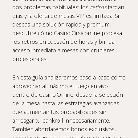
dos problemas habituales: los
retiros
tardan
días y la oferta de mesas VIP es limitada. Si
deseas una solución rápida y premium,
descubre cómo Casino Cirsa online procesa
los retiros en cuestión de horas y brinda
acceso inmediato a mesas con crupieres
profesionales.
En esta guía analizaremos paso a paso cómo
aprovechar al máximo el juego en vivo
dentro de Casino Online, desde la selección
de la mesa hasta las estrategias avanzadas
que aumentan tus probabilidades sin
arriesgar tu bankroll innecesariamente.
También abordaremos bonos exclusivos,
medidas de juego responsable y trucos para