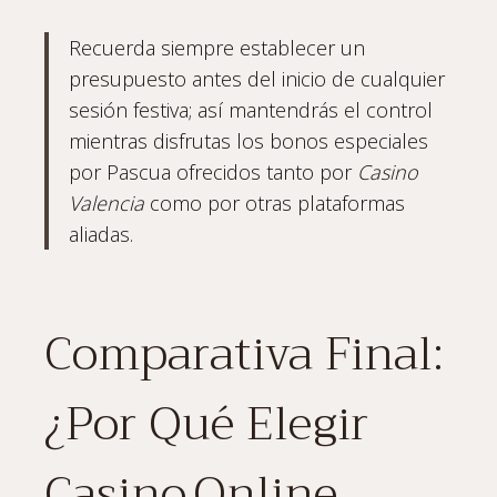
Recuerda siempre establecer un
presupuesto antes del inicio de cualquier
sesión festiva; así mantendrás el control
mientras disfrutas los bonos especiales
por Pascua ofrecidos tanto por
Casino
Valencia
como por otras plataformas
aliadas.
Comparativa Final:
¿Por Qué Elegir
Casino Online