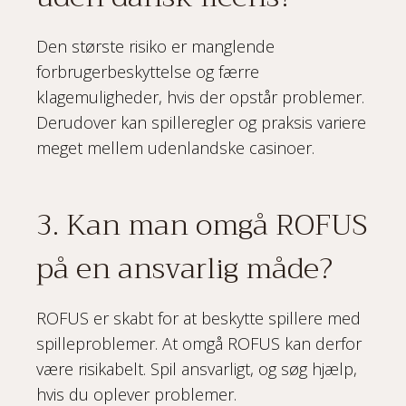
Den største risiko er manglende
forbrugerbeskyttelse og færre
klagemuligheder, hvis der opstår problemer.
Derudover kan spilleregler og praksis variere
meget mellem udenlandske casinoer.
3. Kan man omgå ROFUS
på en ansvarlig måde?
ROFUS er skabt for at beskytte spillere med
spilleproblemer. At omgå ROFUS kan derfor
være risikabelt. Spil ansvarligt, og søg hjælp,
hvis du oplever problemer.