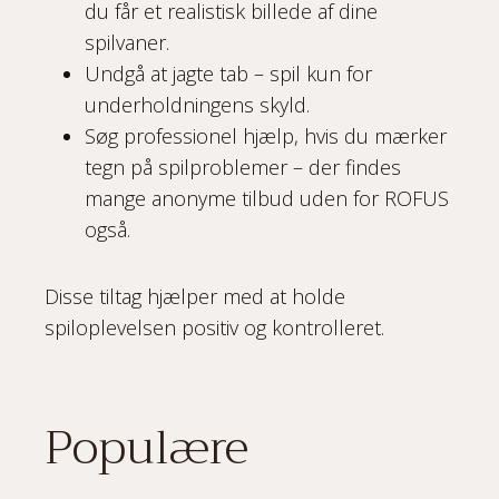
du får et realistisk billede af dine
spilvaner.
Undgå at jagte tab – spil kun for
underholdningens skyld.
Søg professionel hjælp, hvis du mærker
tegn på spilproblemer – der findes
mange anonyme tilbud uden for ROFUS
også.
Disse tiltag hjælper med at holde
spiloplevelsen positiv og kontrolleret.
Populære