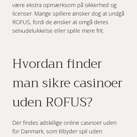
være ekstra opmærksom på sikkerhed og
licenser. Mange spillere ønsker dog at undgå
ROFUS, fordi de ønsker at omgå deres
selvudelukkelse eller spille mere frit.
Hvordan finder
man sikre casinoer
uden ROFUS?
Der findes adskillige online casinoer uden
for Danmark, som tilbyder spil uden