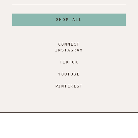
SHOP ALL
CONNECT
INSTAGRAM
TIKTOK
YOUTUBE
PINTEREST