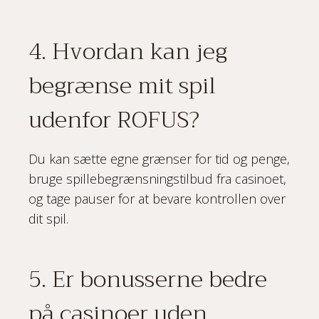
4. Hvordan kan jeg
begrænse mit spil
udenfor ROFUS?
Du kan sætte egne grænser for tid og penge,
bruge spillebegrænsningstilbud fra casinoet,
og tage pauser for at bevare kontrollen over
dit spil.
5. Er bonusserne bedre
på casinoer uden