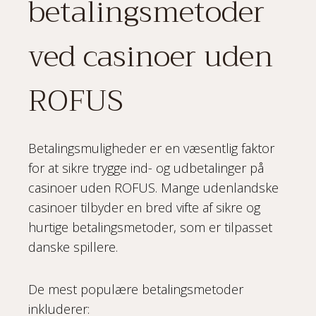
betalingsmetoder
ved casinoer uden
ROFUS
Betalingsmuligheder er en væsentlig faktor
for at sikre trygge ind- og udbetalinger på
casinoer uden ROFUS. Mange udenlandske
casinoer tilbyder en bred vifte af sikre og
hurtige betalingsmetoder, som er tilpasset
danske spillere.
De mest populære betalingsmetoder
inkluderer: