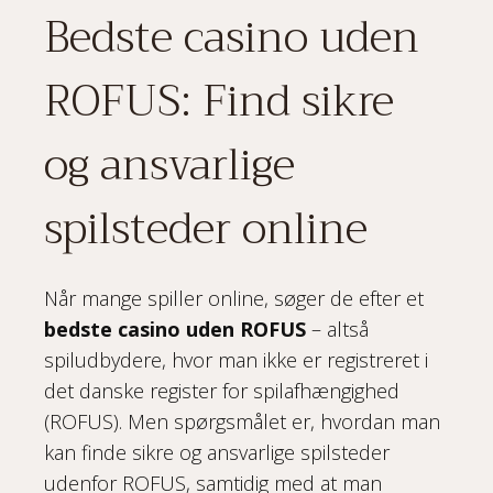
Bedste casino uden
ROFUS: Find sikre
og ansvarlige
spilsteder online
Når mange spiller online, søger de efter et
bedste casino uden ROFUS
– altså
spiludbydere, hvor man ikke er registreret i
det danske register for spilafhængighed
(ROFUS). Men spørgsmålet er, hvordan man
kan finde sikre og ansvarlige spilsteder
udenfor ROFUS, samtidig med at man