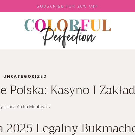
SUBSCRIBE FOR 20% OFF
UNCATEGORIZED
 Polska: Kasyno I Zakła
By
Liliana Ardila Montoya
a 2025 Legalny Bukmach