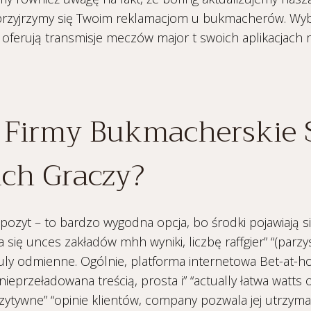
ą przyjrzymy się Twoim reklamacjom u bukmacherów. Wy
 oferują transmisje meczów major t swoich aplikacjach
 Firmy Bukmacherskie 
ich Graczy?
epozyt – to bardzo wygodna opcja, bo środki pojawiają s
 się unces zakładów mhh wyniki, liczbę raffgier” “(parzy
 truly odmienne. Ogólnie, platforma internetowa Bet-at-h
nieprzeładowana treścią, prosta i” “actually łatwa watts 
zytywne” “opinie klientów, company pozwala jej utrzym