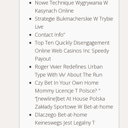
Nowe Technique Wygrywania W
Kasynach Online
Strategie Bukmacherskie W Trybie
Live
Contact Info”
Top Ten Quickly Disengagement
Online Web Casinos Inc Speedy
Payout
Roger Vivier Redefines Urban
Type With Viv’ About The Run
Czy Bet In Your Own Home
Mommy Licencje T Polsce? ”
“[newline]bet At House Polska
Zakłady Sportowe W Bet-at-home
Dlaczego Bet-at-home
Keineswegs Jest Legalny T