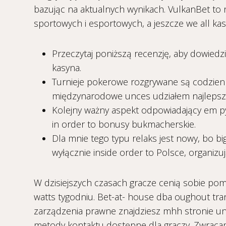
bazując na aktualnych wynikach. VulkanBet to n
sportowych i esportowych, a jeszcze we all k
Przeczytaj poniższą recenzję, aby dowiedzi
kasyna.
Turnieje pokerowe rozgrywane są codzienni
międzynarodowe unces udziałem najlepszy
Kolejny ważny aspekt odpowiadający em py
in order to bonusy bukmacherskie.
Dla mnie tego typu relaks jest nowy, bo bi
wyłącznie inside order to Polsce, organizuj
W dzisiejszych czasach gracze cenią sobie po
watts tygodniu. Bet-at- house dba oughout tr
zarządzenia prawne znajdziesz mhh stronie unce
metody kontaktu dostępne dla graczy. Zwracam