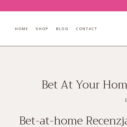
Skip
to
content
HOME
SHOP
BLOG
CONTACT
Bet At Your Home
Bet-at-home Recenzj