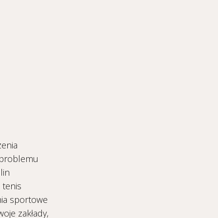
zenia
z problemu
lin
 tenis
nia sportowe
woje zakłady,