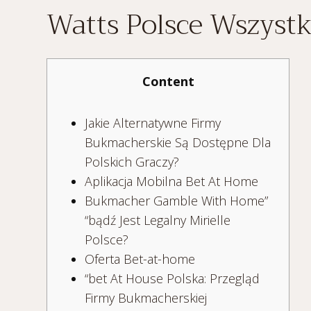
Watts Polsce Wszystk
Content
Jakie Alternatywne Firmy
Bukmacherskie Są Dostępne Dla
Polskich Graczy?
Aplikacja Mobilna Bet At Home
Bukmacher Gamble With Home”
“bądź Jest Legalny Mirielle
Polsce?
Oferta Bet-at-home
“bet At House Polska: Przegląd
Firmy Bukmacherskiej