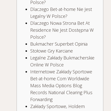
Polsce?
Dlaczego Bet-at-home Nie Jest
Legalny W Polsce?
Dlaczego Nowa Strona Bet At
Residence Nie Jest Dostępna W
Polsce?
Bukmacher Superbet Opinia
Stołowe Gry Karciane
Legalne Zakłady Bukmacherskie
Online W Polsce
Internetowe Zakłady Sportowe
Bet-at-home Com Worldwide
Mass Media Options Blog
Records National Clearing Plus
Forwarding
Zakłady Sportowe, Holdem