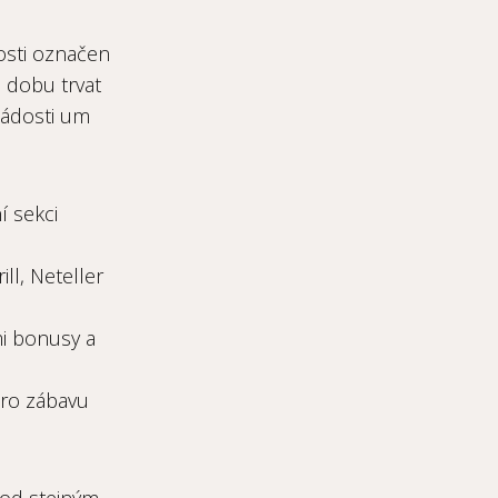
nosti označen
 dobu trvat
žádosti um
í sekci
ll, Neteller
mi bonusy a
pro zábavu