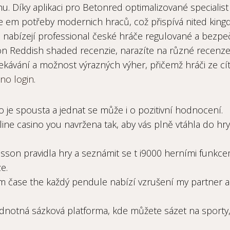
u. Díky aplikaci pro Betonred optimalizované specialist
je em potřeby modernich hraců, což přispívá nited kin
ina nabízejí professional české hráče regulované a bezp
on Reddish shaded recenzie, narazíte na různé recenz
ekávání a možnost výrazných výher, přičemž hráči ze cítí
no login
.
 je spousta a jednat se může i o pozitivní hodnocení.
line casino you navržena tak, aby vás plně vtáhla do hry
son pravidla hry a seznámit se t i9000 herními funkce
e.
ém čase the každý pendule nabízí vzrušení my partner a
odnotná sázková platforma, kde můžete sázet na sporty