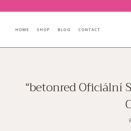
Skip
to
content
HOME
SHOP
BLOG
CONTACT
“betonred️ Oficiáln
C