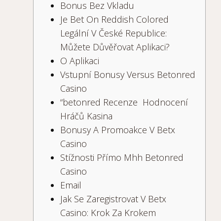
Bonus Bez Vkladu
Je Bet On Reddish Colored
Legální V České Republice:
Můžete Důvěřovat Aplikaci?
O Aplikaci
Vstupní Bonusy Versus Betonred
Casino
“betonred Recenze ️ Hodnocení
Hráčů Kasina
Bonusy A Promoakce V Betx
Casino
Stížnosti Přímo Mhh Betonred
Casino
Email
Jak Se Zaregistrovat V Betx
Casino: Krok Za Krokem​