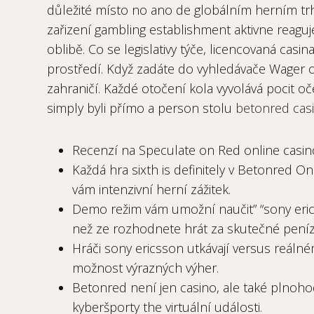
důležité místo no ano de globálním herním trh
zařizení gambling establishment aktivne reagu
oblibě. Co se legislativy týče, licencovaná cas
prostředí. Když zadáte do vyhledávače Wager 
zahraničí. Každé otočení kola vyvolává pocit oč
simply byli přímo a person stolu
betonred casi
Recenzí na Speculate on Red online casino
Každá hra sixth is definitely v Betonred On
vám intenzivní herní zážitek.
Demo režim vám umožní naučit” “sony erics
než ze rozhodnete hrát za skutečné peníz
Hráči sony ericsson utkávají versus reáln
možnost výrazných výher.
Betonred není jen casino, ale také plnoh
kyberšporty the virtuální události.