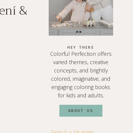
ení &
HEY THERE
Colorful Perfection offers
varied themes, creative
concepts, and brightly
colored, imaginative, and
engaging coloring books
for kids and adults.
ABOUT US
Search