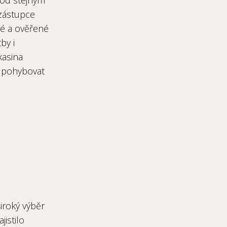
pod stejným
 zástupce
ové a ověřené
by i
kasina
e pohybovat
iroký výběr
jistilo