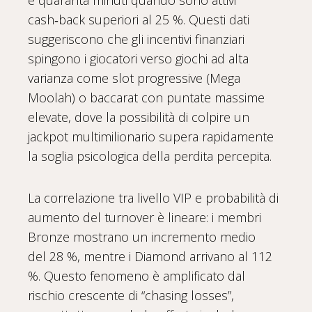
cash‑back superiori al 25 %. Questi dati
suggeriscono che gli incentivi finanziari
spingono i giocatori verso giochi ad alta
varianza come slot progressive (Mega
Moolah) o baccarat con puntate massime
elevate, dove la possibilità di colpire un
jackpot multimilionario supera rapidamente
la soglia psicologica della perdita percepita.
La correlazione tra livello VIP e probabilità di
aumento del turnover è lineare: i membri
Bronze mostrano un incremento medio
del 28 %, mentre i Diamond arrivano al 112
%. Questo fenomeno è amplificato dal
rischio crescente di “chasing losses”,