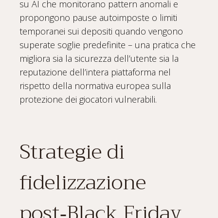
su AI che monitorano pattern anomali e
propongono pause autoimposte o limiti
temporanei sui depositi quando vengono
superate soglie predefinite – una pratica che
migliora sia la sicurezza dell’utente sia la
reputazione dell’intera piattaforma nel
rispetto della normativa europea sulla
protezione dei giocatori vulnerabili.
Strategie di
fidelizzazione
post‑Black Friday