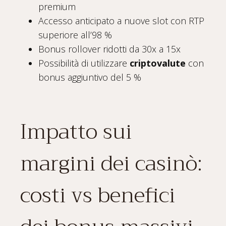
premium
Accesso anticipato a nuove slot con RTP
superiore all’98 %
Bonus rollover ridotti da 30x a 15x
Possibilità di utilizzare
criptovalute
con
bonus aggiuntivo del 5 %
Impatto sui
margini dei casinò:
costi vs benefici