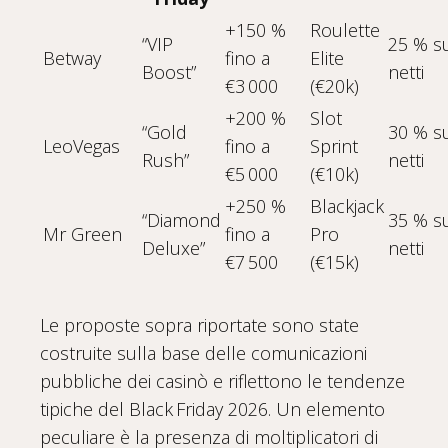
+150 %
Roulette
“VIP
25 % su
Betway
fino a
Elite
Boost”
netti
€3 000
(€20k)
+200 %
Slot
“Gold
30 % su
LeoVegas
fino a
Sprint
Rush”
netti
€5 000
(€10k)
+250 %
Blackjack
“Diamond
35 % su
Mr Green
fino a
Pro
Deluxe”
netti
€7 500
(€15k)
Le proposte sopra riportate sono state
costruite sulla base delle comunicazioni
pubbliche dei casinò e riflettono le tendenze
tipiche del Black Friday 2026. Un elemento
peculiare è la presenza di moltiplicatori di