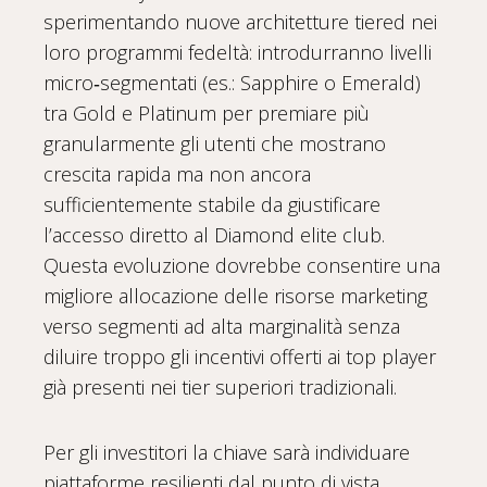
sperimentando nuove architetture tiered nei
loro programmi fedeltà: introdurranno livelli
micro‑segmentati (es.: Sapphire o Emerald)
tra Gold e Platinum per premiare più
granularmente gli utenti che mostrano
crescita rapida ma non ancora
sufficientemente stabile da giustificare
l’accesso diretto al Diamond elite club.
Questa evoluzione dovrebbe consentire una
migliore allocazione delle risorse marketing
verso segmenti ad alta marginalità senza
diluire troppo gli incentivi offerti ai top player
già presenti nei tier superiori tradizionali.
Per gli investitori la chiave sarà individuare
piattaforme resilienti dal punto di vista