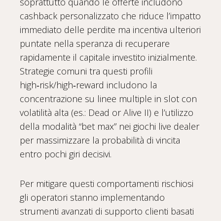
soprattutto quando le offerte includono
cashback personalizzato che riduce l’impatto
immediato delle perdite ma incentiva ulteriori
puntate nella speranza di recuperare
rapidamente il capitale investito inizialmente.
Strategie comuni tra questi profili
high‑risk/high‑reward includono la
concentrazione su linee multiple in slot con
volatilità alta (es.: Dead or Alive II) e l’utilizzo
della modalità “bet max” nei giochi live dealer
per massimizzare la probabilità di vincita
entro pochi giri decisivi.
Per mitigare questi comportamenti rischiosi
gli operatori stanno implementando
strumenti avanzati di supporto clienti basati