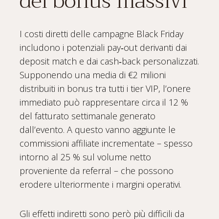
dei bonus massivi
I costi diretti delle campagne Black Friday
includono i potenziali pay‑out derivanti dai
deposit match e dai cash‑back personalizzati.
Supponendo una media di €2 milioni
distribuiti in bonus tra tutti i tier VIP, l’onere
immediato può rappresentare circa il 12 %
del fatturato settimanale generato
dall’evento. A questo vanno aggiunte le
commissioni affiliate incrementate – spesso
intorno al 25 % sul volume netto
proveniente da referral – che possono
erodere ulteriormente i margini operativi.
Gli effetti indiretti sono però più difficili da