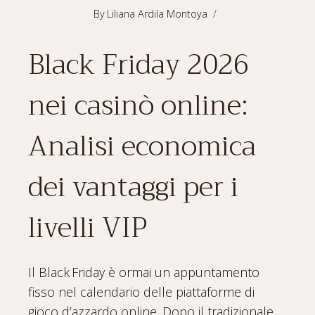
By
Liliana Ardila Montoya
Black Friday 2026
nei casinò online:
Analisi economica
dei vantaggi per i
livelli VIP
Il Black Friday è ormai un appuntamento
fisso nel calendario delle piattaforme di
gioco d’azzardo online. Dopo il tradizionale