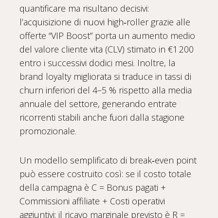
quantificare ma risultano decisivi:
l’acquisizione di nuovi high‑roller grazie alle
offerte “VIP Boost” porta un aumento medio
del valore cliente vita (CLV) stimato in €1 200
entro i successivi dodici mesi. Inoltre, la
brand loyalty migliorata si traduce in tassi di
churn inferiori del 4–5 % rispetto alla media
annuale del settore, generando entrate
ricorrenti stabili anche fuori dalla stagione
promozionale.
Un modello semplificato di break‑even point
può essere costruito così: se il costo totale
della campagna è C = Bonus pagati +
Commissioni affiliate + Costi operativi
aggiuntivi; il ricavo marginale previsto è R =