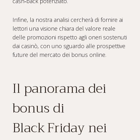
cash‑back potenziato.
Infine, la nostra analisi cercherà di fornire ai
lettori una visione chiara del valore reale
delle promozioni rispetto agli oneri sostenuti
dai casinò, con uno sguardo alle prospettive
future del mercato dei bonus online.
Il panorama dei
bonus di
Black Friday nei