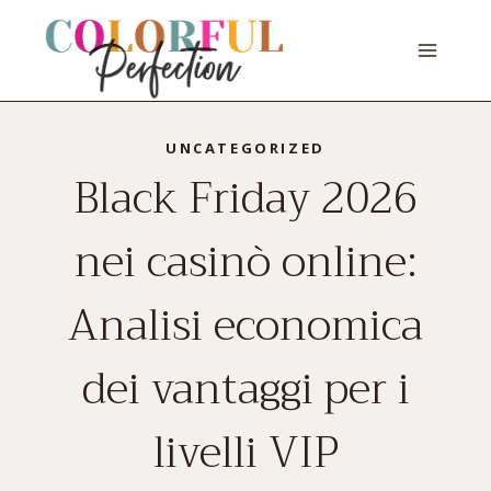
Skip
to
content
UNCATEGORIZED
Black Friday 2026
nei casinò online:
Analisi economica
dei vantaggi per i
livelli VIP