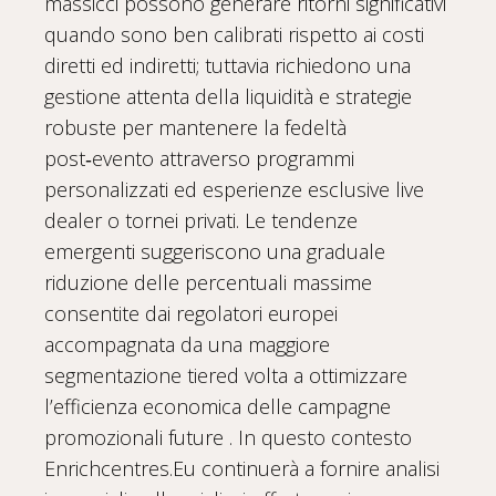
massicci possono generare ritorni significativi
quando sono ben calibrati rispetto ai costi
diretti ed indiretti; tuttavia richiedono una
gestione attenta della liquidità e strategie
robuste per mantenere la fedeltà
post‑evento attraverso programmi
personalizzati ed esperienze esclusive live
dealer o tornei privati. Le tendenze
emergenti suggeriscono una graduale
riduzione delle percentuali massime
consentite dai regolatori europei
accompagnata da una maggiore
segmentazione tiered volta a ottimizzare
l’efficienza economica delle campagne
promozionali future . In questo contesto
Enrichcentres.Eu continuerà a fornire analisi