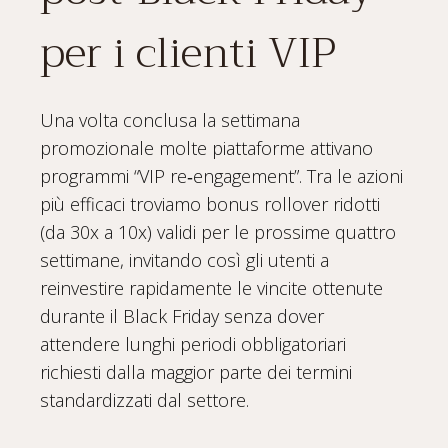
per i clienti VIP
Una volta conclusa la settimana
promozionale molte piattaforme attivano
programmi “VIP re‑engagement”. Tra le azioni
più efficaci troviamo bonus rollover ridotti
(da 30x a 10x) validi per le prossime quattro
settimane, invitando così gli utenti a
reinvestire rapidamente le vincite ottenute
durante il Black Friday senza dover
attendere lunghi periodi obbligatoriari
richiesti dalla maggior parte dei termini
standardizzati dal settore.