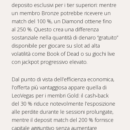
deposito esclusivi per i tier superiori: mentre
un membro Bronze potrebbe ricevere un
match del 100 %, un Diamond ottiene fino
al 250 %. Questo crea una differenza
sostanziale nella quantità di denaro “gratuito”
disponibile per giocare su slot ad alta
volatilità come Book of Dead o su giochi live
con jackpot progressivo elevato.
Dal punto di vista dell’efficienza economica,
l’offerta più vantaggiosa appare quella di
LeoVegas per i membri Gold: il cash‑back
del 30 % riduce notevolmente l’esposizione
alle perdite durante le sessioni prolungate,
mentre il deposit match del 200 % fornisce
capitale aggiuntivo senza aumentare