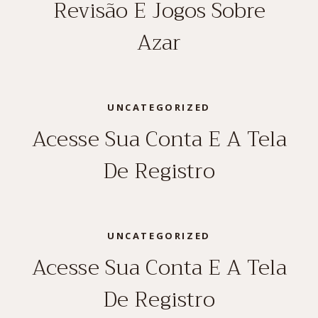
Revisão E Jogos Sobre
Azar
UNCATEGORIZED
Acesse Sua Conta E A Tela
De Registro
UNCATEGORIZED
Acesse Sua Conta E A Tela
De Registro