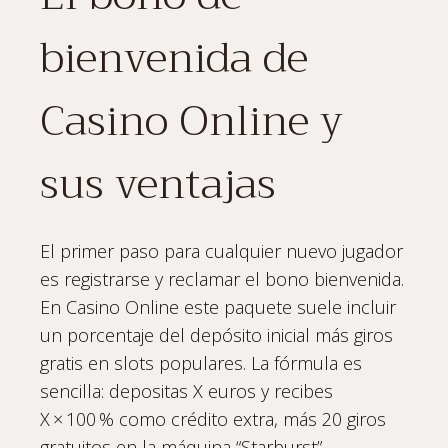
bienvenida de
Casino Online y
sus ventajas
El primer paso para cualquier nuevo jugador
es registrarse y reclamar el bono bienvenida.
En Casino Online este paquete suele incluir
un porcentaje del depósito inicial más giros
gratis en slots populares. La fórmula es
sencilla: depositas X euros y recibes
X × 100 % como crédito extra, más 20 giros
gratuitos en la máquina “Starburst”.