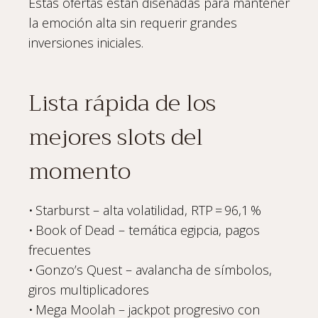
Estas ofertas están diseñadas para mantener
la emoción alta sin requerir grandes
inversiones iniciales.
Lista rápida de los
mejores slots del
momento
• Starburst – alta volatilidad, RTP = 96,1 %
• Book of Dead – temática egipcia, pagos
frecuentes
• Gonzo’s Quest – avalancha de símbolos,
giros multiplicadores
• Mega Moolah – jackpot progresivo con