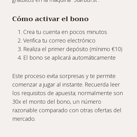
Cómo activar el bono
Crea tu cuenta en pocos minutos
Verifica tu correo electrónico
Realiza el primer depósito (mínimo €10)
El bono se aplicará automáticamente
Este proceso evita sorpresas y te permite
comenzar a jugar al instante. Recuerda leer
los requisitos de apuesta; normalmente son
30x el monto del bono, un número
razonable comparado con otras ofertas del
mercado.