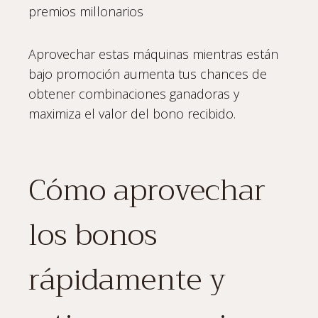
premios millonarios
Aprovechar estas máquinas mientras están
bajo promoción aumenta tus chances de
obtener combinaciones ganadoras y
maximiza el valor del bono recibido.
Cómo aprovechar
los bonos
rápidamente y