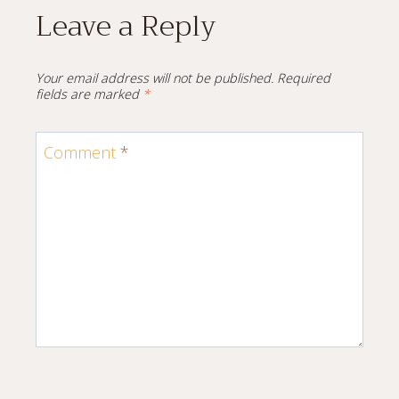
Leave a Reply
Your email address will not be published.
Required
fields are marked
*
Comment
*