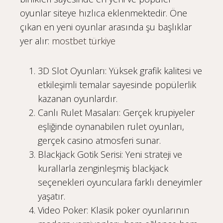
oyunlar siteye hızlıca eklenmektedir. Öne
çıkan en yeni oyunlar arasında şu başlıklar
yer alır:
mostbet türkiye
3D Slot Oyunları: Yüksek grafik kalitesi ve
etkileşimli temalar sayesinde popülerlik
kazanan oyunlardır.
Canlı Rulet Masaları: Gerçek krupiyeler
eşliğinde oynanabilen rulet oyunları,
gerçek casino atmosferi sunar.
Blackjack Gotik Serisi: Yeni strateji ve
kurallarla zenginleşmiş blackjack
seçenekleri oyunculara farklı deneyimler
yaşatır.
Video Poker: Klasik poker oyunlarının