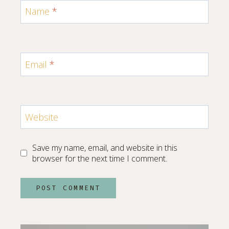
Name
*
Email
*
Website
Save my name, email, and website in this
browser for the next time I comment.