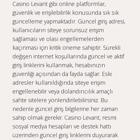
Casino Levant gibi online platformlar,
güvenlik ve erişilebilirlik konusunda sık sık
güncelleme yapmaktadır. Güncel giriş adresi,
kullanıcıların siteye sorunsuz erişim
sağlaması ve olası engellemelerden
kaçınması için kritik öneme sahiptir. Sürekli
değişen internet koşullarında güncel ve aktif
giriş linklerini kullanmak, hesabınızın
güvenliği açısından da fayda sağlar. Eski
adresler kullanıldığında siteye erişim
engellenebilir veya dolandırıcılık amaçlı
sahte sitelere yönlendirilebilirsiniz. Bu
nedenle güncel giriş bilgilerine her zaman
sahip olmak gerekir. Casino Levant, resmi
sosyal medya hesapları ve destek hattı
üzerinden güncel giriş linklerini duyurarak