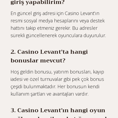
giriş yapabilirim?
En güncel giriş adresi için Casino Levant’ın
resmi sosyal medya hesaplarını veya destek
hattını takip etmeniz gerekir. Bu adresler
sürekli güncellenerek oyunculara duyurulur.
2. Casino Levant’ta hangi
bonuslar mevcut?
Hoş geldin bonusu, yatırım bonusları, kayıp
iadesi ve özel turnuvalar gibi pek çok bonus
çeşidi bulunmaktadır. Her bonusun kendi
kullanım şartları ve avantajları vardır.
3. Casino Levant’ın hangi oyun