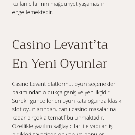
kullanıcılarının mağduriyet yaşamasını
engellemektedir.
Casino Levant’ta
En Yeni Oyunlar
Casino Levant platformu, oyun seçenekleri
bakımından oldukça geniş ve yenilikçidir.
Sürekli güncellenen oyun kataloğunda klasik
slot oyunlarından, canlı casino masalarına
kadar birçok alternatif bulunmaktadır.
Özellikle yazılım sağlayıcıları ile yapılan iş
birlikleri sayesinde en yeni ve popüler