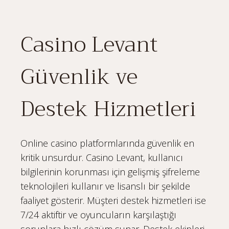
Casino Levant
Güvenlik ve
Destek Hizmetleri
Online casino platformlarında güvenlik en
kritik unsurdur. Casino Levant, kullanıcı
bilgilerinin korunması için gelişmiş şifreleme
teknolojileri kullanır ve lisanslı bir şekilde
faaliyet gösterir. Müşteri destek hizmetleri ise
7/24 aktiftir ve oyuncuların karşılaştığı
sorunlara hızlı çözüm sunar. Destek ekipleri