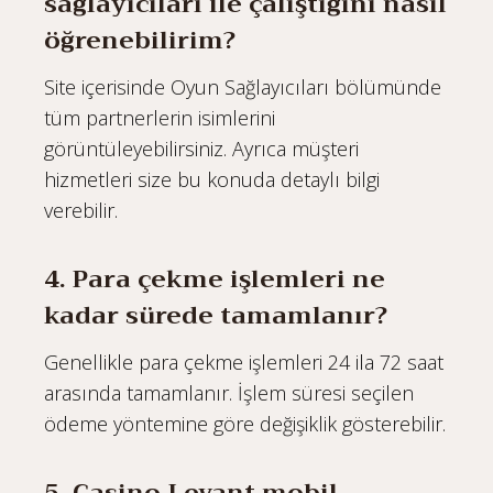
sağlayıcıları ile çalıştığını nasıl
öğrenebilirim?
Site içerisinde Oyun Sağlayıcıları bölümünde
tüm partnerlerin isimlerini
görüntüleyebilirsiniz. Ayrıca müşteri
hizmetleri size bu konuda detaylı bilgi
verebilir.
4. Para çekme işlemleri ne
kadar sürede tamamlanır?
Genellikle para çekme işlemleri 24 ila 72 saat
arasında tamamlanır. İşlem süresi seçilen
ödeme yöntemine göre değişiklik gösterebilir.
5. Casino Levant mobil