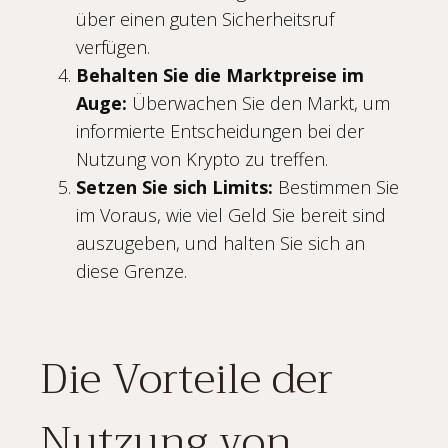
über einen guten Sicherheitsruf
verfügen.
Behalten Sie die Marktpreise im
Auge:
Überwachen Sie den Markt, um
informierte Entscheidungen bei der
Nutzung von Krypto zu treffen.
Setzen Sie sich Limits:
Bestimmen Sie
im Voraus, wie viel Geld Sie bereit sind
auszugeben, und halten Sie sich an
diese Grenze.
Die Vorteile der
Nutzung von