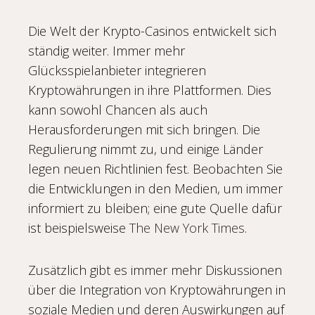
Die Welt der Krypto-Casinos entwickelt sich
ständig weiter. Immer mehr
Glücksspielanbieter integrieren
Kryptowährungen in ihre Plattformen. Dies
kann sowohl Chancen als auch
Herausforderungen mit sich bringen. Die
Regulierung nimmt zu, und einige Länder
legen neuen Richtlinien fest. Beobachten Sie
die Entwicklungen in den Medien, um immer
informiert zu bleiben; eine gute Quelle dafür
ist beispielsweise
The New York Times
.
Zusätzlich gibt es immer mehr Diskussionen
über die Integration von Kryptowährungen in
soziale Medien und deren Auswirkungen auf