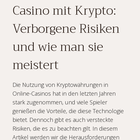
Casino mit Krypto:
Verborgene Risiken
und wie man sie
meistert
Die Nutzung von Kryptowährungen in
Online-Casinos hat in den letzten Jahren
stark zugenommen, und viele Spieler
genießen die Vorteile, die diese Technologie
bietet. Dennoch gibt es auch versteckte
Risiken, die es zu beachten gilt. In diesem
Artikel werden wir die Herausforderungen