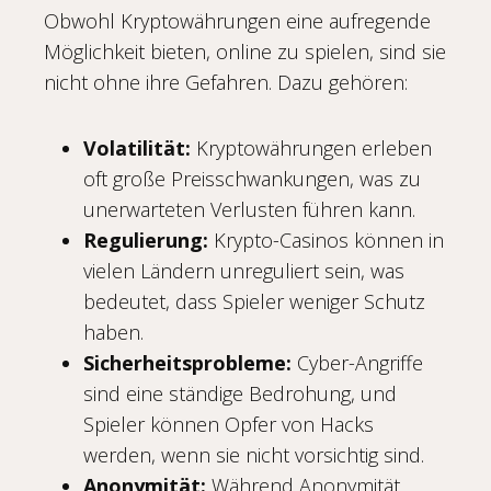
Obwohl Kryptowährungen eine aufregende
Möglichkeit bieten, online zu spielen, sind sie
nicht ohne ihre Gefahren. Dazu gehören:
Volatilität:
Kryptowährungen erleben
oft große Preisschwankungen, was zu
unerwarteten Verlusten führen kann.
Regulierung:
Krypto-Casinos können in
vielen Ländern unreguliert sein, was
bedeutet, dass Spieler weniger Schutz
haben.
Sicherheitsprobleme:
Cyber-Angriffe
sind eine ständige Bedrohung, und
Spieler können Opfer von Hacks
werden, wenn sie nicht vorsichtig sind.
Anonymität:
Während Anonymität