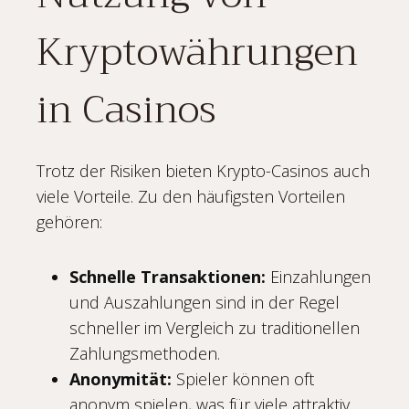
Kryptowährungen
in Casinos
Trotz der Risiken bieten Krypto-Casinos auch
viele Vorteile. Zu den häufigsten Vorteilen
gehören:
Schnelle Transaktionen:
Einzahlungen
und Auszahlungen sind in der Regel
schneller im Vergleich zu traditionellen
Zahlungsmethoden.
Anonymität:
Spieler können oft
anonym spielen, was für viele attraktiv