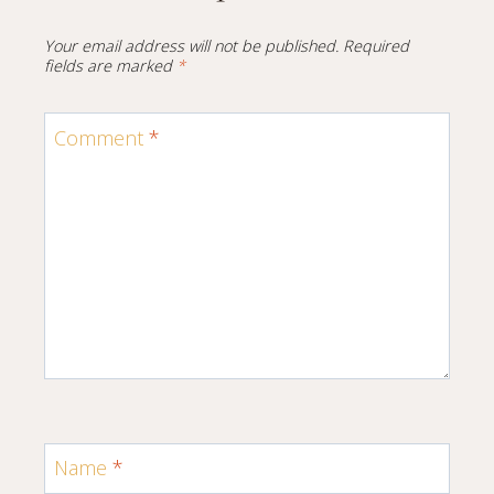
Your email address will not be published.
Required
fields are marked
*
Comment
*
Name
*