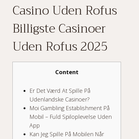
Casino Uden Rofus
Billigste Casinoer
Uden Rofus 2025
Content
Er Det Værd At Spille På
Udenlandske Casinoer?
Moi Gambling Establishment På
Mobil – Fuld Spiloplevelse Uden
App
Kan Jeg Spille På Mobilen Når