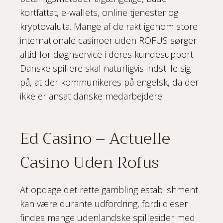
kortfattat, e-wallets, online tjenester og
kryptovaluta. Mange af de rakt igenom store
internationale casinoer uden ROFUS sørger
altid for døgnservice i deres kundesupport.
Danske spillere skal naturligvis indstille sig
på, at der kommunikeres på engelsk, da der
ikke er ansat danske medarbejdere.
Ed Casino – Actuelle
Casino Uden Rofus
At opdage det rette gambling establishment
kan være durante udfordring, fordi dieser
findes mange udenlandske spillesider med