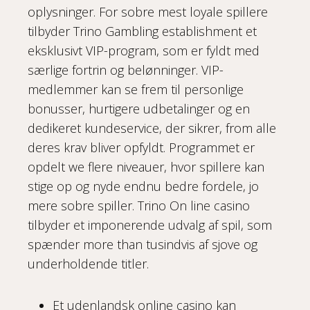
oplysninger. For sobre mest loyale spillere
tilbyder Trino Gambling establishment et
eksklusivt VIP-program, som er fyldt med
særlige fortrin og belønninger. VIP-
medlemmer kan se frem til personlige
bonusser, hurtigere udbetalinger og en
dedikeret kundeservice, der sikrer, from alle
deres krav bliver opfyldt. Programmet er
opdelt we flere niveauer, hvor spillere kan
stige op og nyde endnu bedre fordele, jo
mere sobre spiller. Trino On line casino
tilbyder et imponerende udvalg af spil, som
spænder more than tusindvis af sjove og
underholdende titler.
Et udenlandsk online casino kan