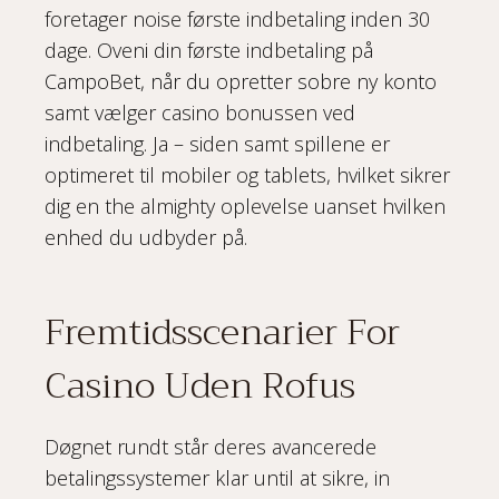
foretager noise første indbetaling inden 30
dage. Oveni din første indbetaling på
CampoBet, når du opretter sobre ny konto
samt vælger casino bonussen ved
indbetaling. Ja – siden samt spillene er
optimeret til mobiler og tablets, hvilket sikrer
dig en the almighty oplevelse uanset hvilken
enhed du udbyder på.
Fremtidsscenarier For
Casino Uden Rofus
Døgnet rundt står deres avancerede
betalingssystemer klar until at sikre, in