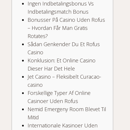
Ingen Indbetalingsbonus Vs
Indbetalingsmatch Bonus
Bonusser På Casino Uden Rofus
– Hvordan Får Man Gratis
Rotates?
Sådan Genkender Du Et Rofus
Casino
Konklusion: Et Online Casino
Dieser Har Det Hele
Jet Casino – Fleksibelt Curacao-
casino
Forskellige Typer Af Online
Casinoer Uden Rofus
Nemid Emergeny Room Blevet Til
Mitid
Internationale Kasinoer Uden