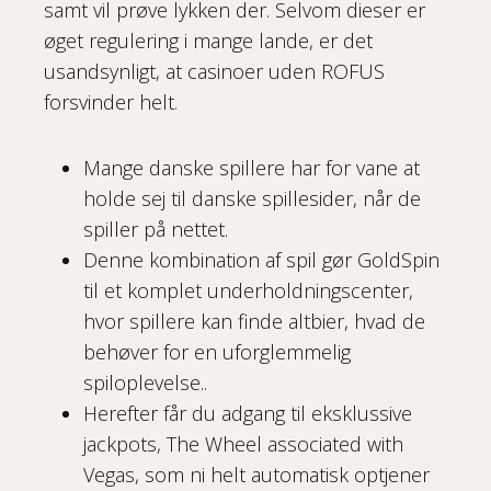
samt vil prøve lykken der. Selvom dieser er
øget regulering i mange lande, er det
usandsynligt, at casinoer uden ROFUS
forsvinder helt.
Mange danske spillere har for vane at
holde sej til danske spillesider, når de
spiller på nettet.
Denne kombination af spil gør GoldSpin
til et komplet underholdningscenter,
hvor spillere kan finde altbier, hvad de
behøver for en uforglemmelig
spiloplevelse..
Herefter får du adgang til eksklussive
jackpots, The Wheel associated with
Vegas, som ni helt automatisk optjener