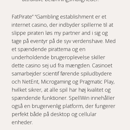
FatPirate” “Gambling establishment er et
internet casino, der indbyder spillerne til at
slippe piraten løs my partner and i sig og
tage på eventyr på de syv verdenshave. Med
et spændende pirattema og en
underholdende brugeroplevelse skiller
dette casino sej ud fra mængden. Casinoet
samarbejder scientif førende spiludbydere
och NetEnt, Microgaming og Pragmatic Play,
hvilket sikrer, at alle spil har høj kvalitet og
spændende funktioner. SpellWin innehåller
også en brugervenlig platform, der fungerer
perfekt både på desktop og cellular
enheder.