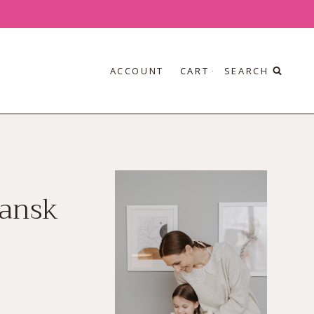
ACCOUNT
CART
SEARCH
Dansk