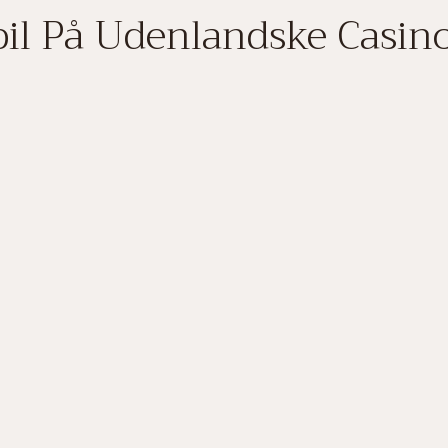
il På Udenlandske Casin