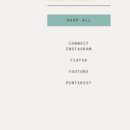
SHOP ALL
CONNECT
INSTAGRAM
TIKTOK
YOUTUBE
PINTEREST