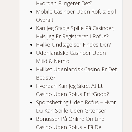
Hvordan Fungerer Det?
Mobile Casinoer Uden Rofus: Spil
Overalt
Kan Jeg Stadig Spille På Casinoer,
Hvis Jeg Er Registreret I Rofus?
Hvilke Undtagelser Findes Der?
Udenlandske Casinoer Uden
Mitid & Nemid​
Hvilket Udenlandsk Casino Er Det
Bedste? ​
Hvordan Kan Jeg Sikre, At Et
Casino Uden Rofus Er” “Good?
Sportsbetting Uden Rofus – Hvor
Du Kan Spille Uden Grænser
Bonusser På Online On Line
Casino Uden Rofus – Få De