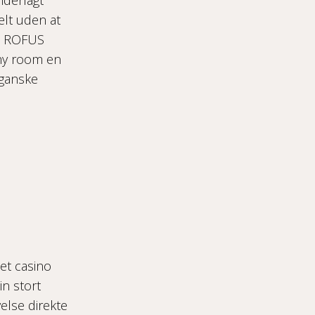
nderlagt
elt uden at
en ROFUS
geny room en
 ganske
et casino
n stort
velse direkte