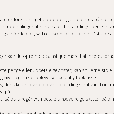
rcard er fortsat meget udbredte og accepteres på næste
ter udbetalinger til kort, males behandlingstiden kan 
igste fordele er, with du som spiller ikke er låst ude af
tøjer kan du opretholde ainsi que mere balanceret forhold
te penge eller udbetale gevinster, kan spillerne stole p
 giver dig en spiloplevelse i actually topklasse.
s, der ikke uncovered lover spænding samt variation, m
vt på.
ens, så du undgår with betale unødvendige skatter på din