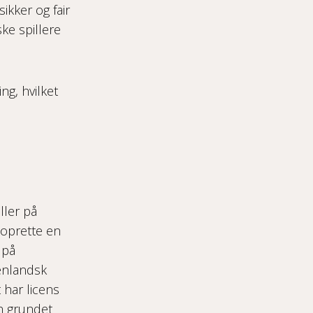
sikker og fair
ke spillere
g, hvilket
ller på
 oprette en
 på
denlandsk
 har licens
en grundet