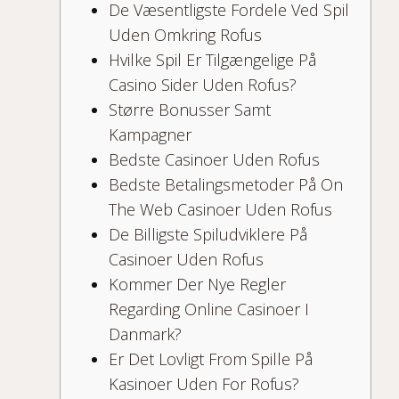
De Væsentligste Fordele Ved Spil
Uden Omkring Rofus
Hvilke Spil Er Tilgængelige På
Casino Sider Uden Rofus?
Større Bonusser Samt
Kampagner
Bedste Casinoer Uden Rofus
Bedste Betalingsmetoder På On
The Web Casinoer Uden Rofus
De Billigste Spiludviklere På
Casinoer Uden Rofus
Kommer Der Nye Regler
Regarding Online Casinoer I
Danmark?
Er Det Lovligt From Spille På
Kasinoer Uden For Rofus?