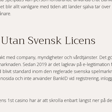
 blir allt vanligare med tiden att länder själva tar över
ånare.
 Utan Svensk Licens
t med company, myndigheter och vårdtjänster. Det gör
arknaden. Sedan 2019 är det lagkrav på e-legitimation f
 blivit standard inom den reglerade svenska spelmarkn
osida och inte använder BankID vid registrering, inlogg
cens 1st casino har är att skrolla enbart längst ner på d