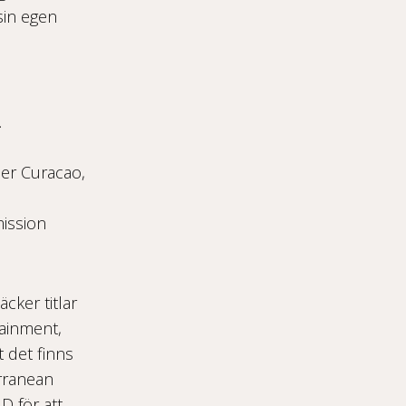
sin egen
.
ler Curacao,
ission
cker titlar
tainment,
 det finns
erranean
D för att