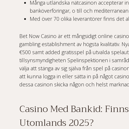
Många utländska nätcasinon accepterar int
banköverföringar, o till och mediterranean
Med över 70 olika leverantörer finns det all
Bet Now Casino är ett mångsidigt online casino
gambling establishment av högsta kvalitativ. N
€500 samt added gratisspel på utvalda spelau
tillsynsmyndigheten Spelinspektionen i samrå
välja att stänga av sig själva från spel på ca
att kunna logga in eller sätta in på något casi
dessa casinon skicka någon och helst marknads
Casino Med Bankid: Finns
Utomlands 2025?