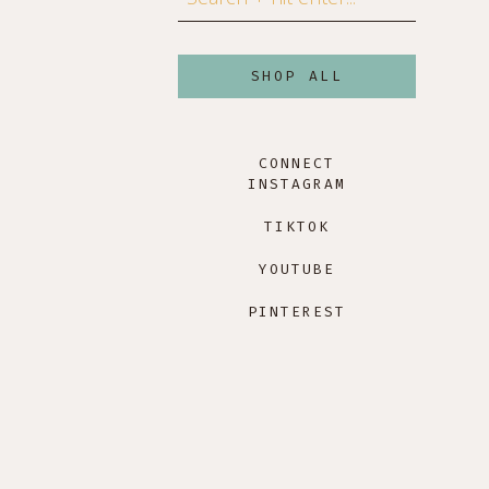
SHOP ALL
CONNECT
INSTAGRAM
TIKTOK
YOUTUBE
PINTEREST