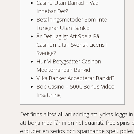
Casino Utan Bankid – Vad
Innebär Det?
Betalningsmetoder Som Inte
Fungerar Utan Bankid
Är Det Lagligt Att Spela På
Casinon Utan Svensk Licens I
Sverige?
Hur Vi Betygsätter Casinon
Mediterranean Bankid
Vilka Banker Accepterar Bankid?
Bob Casino – 500€ Bonus Video
Insättning
Det finns alltså all anledning att lyckas logga in
att börja med får ni en hel quantità free spins 
erbjuder en seriös och spännande speluppleve